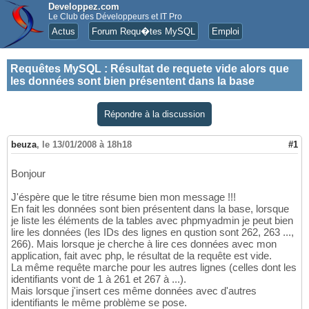
Developpez.com
Le Club des Développeurs et IT Pro
Actus
Forum Requ�tes MySQL
Emploi
Requêtes MySQL
:
Résultat de requete vide alors que
les données sont bien présentent dans la base
Répondre à la discussion
beuza
,
le 13/01/2008 à 18h18
#1
Bonjour
J'éspère que le titre résume bien mon message !!!
En fait les données sont bien présentent dans la base, lorsque
je liste les éléments de la tables avec phpmyadmin je peut bien
lire les données (les IDs des lignes en qustion sont 262, 263 ...,
266). Mais lorsque je cherche à lire ces données avec mon
application, fait avec php, le résultat de la requête est vide.
La même requête marche pour les autres lignes (celles dont les
identifiants vont de 1 à 261 et 267 à ...).
Mais lorsque j'insert ces même données avec d'autres
identifiants le même problème se pose.