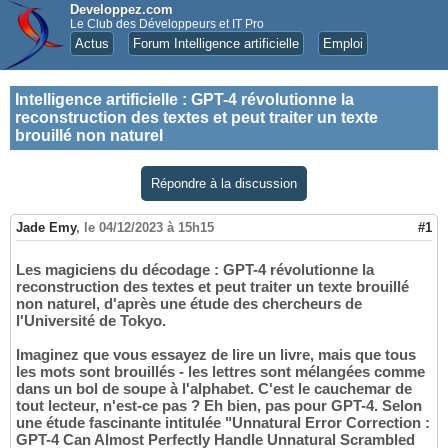
Developpez.com
Le Club des Développeurs et IT Pro
Actus
Forum Intelligence artificielle
Emploi
Intelligence artificielle
:
GPT-4 révolutionne la
reconstruction des textes et peut traiter un texte
brouillé non naturel
Répondre à la discussion
Jade Emy
,
le 04/12/2023 à 15h15
#1
Les magiciens du décodage : GPT-4 révolutionne la
reconstruction des textes et peut traiter un texte brouillé
non naturel, d'après une étude des chercheurs de
l'Université de Tokyo.
Imaginez que vous essayez de lire un livre, mais que tous
les mots sont brouillés - les lettres sont mélangées comme
dans un bol de soupe à l'alphabet. C'est le cauchemar de
tout lecteur, n'est-ce pas ? Eh bien, pas pour GPT-4. Selon
une étude fascinante intitulée "Unnatural Error Correction :
GPT-4 Can Almost Perfectly Handle Unnatural Scrambled