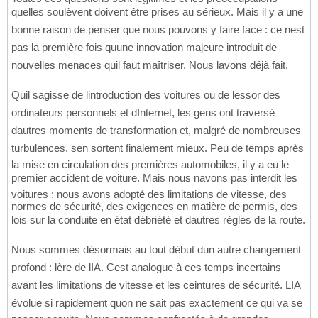
quelles soulèvent doivent être prises au sérieux. Mais il y a une
bonne raison de penser que nous pouvons y faire face : ce nest
pas la première fois quune innovation majeure introduit de
nouvelles menaces quil faut maîtriser. Nous lavons déjà fait.
Quil sagisse de lintroduction des voitures ou de lessor des
ordinateurs personnels et dInternet, les gens ont traversé
dautres moments de transformation et, malgré de nombreuses
turbulences, sen sortent finalement mieux. Peu de temps après
la mise en circulation des premières automobiles, il y a eu le
premier accident de voiture. Mais nous navons pas interdit les
voitures : nous avons adopté des limitations de vitesse, des
normes de sécurité, des exigences en matière de permis, des
lois sur la conduite en état débriété et dautres règles de la route.
Nous sommes désormais au tout début dun autre changement
profond : lère de lIA. Cest analogue à ces temps incertains
avant les limitations de vitesse et les ceintures de sécurité. LIA
évolue si rapidement quon ne sait pas exactement ce qui va se