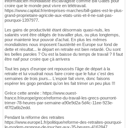
informaticien mondialiste esclavagiste comme Bill Gates pour
croire que le monde peut vivre en télétravail.
https://www.capital.fr/entreprises-marches/bill-gates-est-le-plus-
grand-proprietaire-agricole-aux-etats-unis-et-il-ne-sait-pas-
pourquoi-1397977.
Les gains de productivité étant désormais quasi-nuls, les
salariés vont être obligés de travailler plus, ou plus longtemps,
pour maintenir leur pouvoir d'achat. En plus les mêmes
mondialistes nous imposent l'austérité en Europe sur fond de
dette et résultat... le départ en retraite est bien retardé. Ou sont
les belles paroles ? Ou est la baisse du temps de travail ? Il faut
être naif pour croire que çà arrivera
Tout les pays d'europe ont repoussés l'âge de départ à la
retraite et lui voudrait nous faire croire que le futur c'est des
semaines de trois jours... L'espoir fait vivre, donc faisons
espérer les gogo pendant qu'on les fait trimer un peu plus !!!
Grèce cette année : https://www.ouest-
france.fr/europe/grece/reforme-du-travail-les-grecs-pourront-
trimer-78-heures-par-semaine-a90e9d2a-5d4c-11ee-923e-
4f7f2a6b2edd.
Pendant la réforme des retraites
https://www.europe1.fr/politique/reforme-des-retraites-pourquoi-
le-modem-propose-de-toucher-aux-35-heures-4162847.