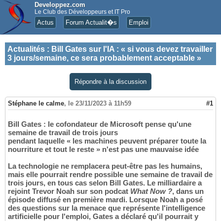
Developpez.com
Le Club des Développeurs et IT Pro
Actus
Forum Actualit�s
Emploi
Actualités
:
Bill Gates sur l'IA : « si vous devez travailler
3 jours/semaine, ce sera probablement acceptable »
Répondre à la discussion
Stéphane le calme
,
le 23/11/2023 à 11h59
#1
Bill Gates : le cofondateur de Microsoft pense qu'une
semaine de travail de trois jours
pendant laquelle « les machines peuvent préparer toute la
nourriture et tout le reste » n'est pas une mauvaise idée
La technologie ne remplacera peut-être pas les humains,
mais elle pourrait rendre possible une semaine de travail de
trois jours, en tous cas selon Bill Gates. Le milliardaire a
rejoint Trevor Noah sur son podcat
What Now ?
, dans un
épisode diffusé en première mardi. Lorsque Noah a posé
des questions sur la menace que représente l'intelligence
artificielle pour l'emploi, Gates a déclaré qu'il pourrait y