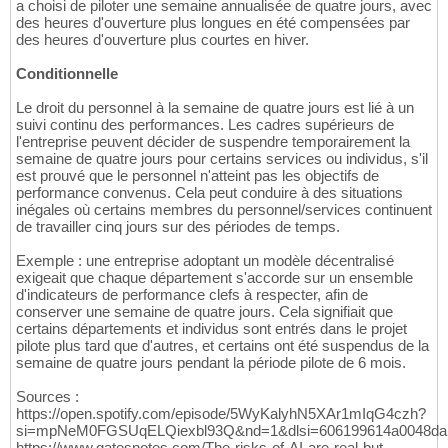
a choisi de piloter une semaine annualisée de quatre jours, avec
des heures d'ouverture plus longues en été compensées par
des heures d'ouverture plus courtes en hiver.
Conditionnelle
Le droit du personnel à la semaine de quatre jours est lié à un
suivi continu des performances. Les cadres supérieurs de
l'entreprise peuvent décider de suspendre temporairement la
semaine de quatre jours pour certains services ou individus, s'il
est prouvé que le personnel n'atteint pas les objectifs de
performance convenus. Cela peut conduire à des situations
inégales où certains membres du personnel/services continuent
de travailler cinq jours sur des périodes de temps.
Exemple : une entreprise adoptant un modèle décentralisé
exigeait que chaque département s'accorde sur un ensemble
d'indicateurs de performance clefs à respecter, afin de
conserver une semaine de quatre jours. Cela signifiait que
certains départements et individus sont entrés dans le projet
pilote plus tard que d'autres, et certains ont été suspendus de la
semaine de quatre jours pendant la période pilote de 6 mois.
Sources :
https://open.spotify.com/episode/5WyKalyhN5XAr1mIqG4czh?
si=mpNeM0FGSUqELQiexbl93Q&nd=1&dlsi=606199614a0048da
https://www.gatesnotes.com/The-risks-of-AI-are-real-but-