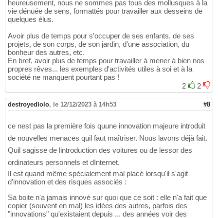
heureusement, nous ne sommes pas tous des mollusques à la
vie dénuée de sens, formattés pour travailler aux desseins de
quelques élus.
Avoir plus de temps pour s'occuper de ses enfants, de ses
projets, de son corps, de son jardin, d'une association, du
bonheur des autres, etc.
En bref, avoir plus de temps pour travailler à mener à bien nos
propres rêves... les exemples d'activités utiles à soi et à la
société ne manquent pourtant pas !
2
2
destroyedlolo
,
le 12/12/2023 à 14h53
#8
ce nest pas la première fois quune innovation majeure introduit
de nouvelles menaces quil faut maîtriser. Nous lavons déjà fait.
Quil sagisse de lintroduction des voitures ou de lessor des
ordinateurs personnels et dInternet.
Il est quand même spécialement mal placé lorsqu'il s'agit
d'innovation et des risques associés :
Sa boite n'a jamais innové sur quoi que ce soit : elle n'a fait que
copier (souvent en mal) les idées des autres, parfois des
"innovations" qu'existaient depuis ... des années voir des