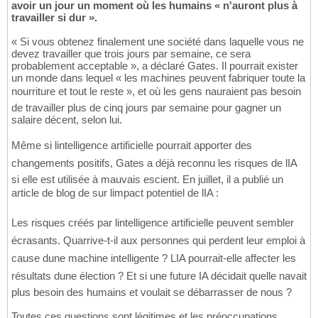
avoir un jour un moment où les humains « n'auront plus à
travailler si dur ».
« Si vous obtenez finalement une société dans laquelle vous ne
devez travailler que trois jours par semaine, ce sera
probablement acceptable », a déclaré Gates. Il pourrait exister
un monde dans lequel « les machines peuvent fabriquer toute la
nourriture et tout le reste », et où les gens nauraient pas besoin
de travailler plus de cinq jours par semaine pour gagner un
salaire décent, selon lui.
Même si lintelligence artificielle pourrait apporter des
changements positifs, Gates a déjà reconnu les risques de lIA
si elle est utilisée à mauvais escient. En juillet, il a publié un
article de blog de sur limpact potentiel de lIA :
Les risques créés par lintelligence artificielle peuvent sembler
écrasants. Quarrive-t-il aux personnes qui perdent leur emploi à
cause dune machine intelligente ? LIA pourrait-elle affecter les
résultats dune élection ? Et si une future IA décidait quelle navait
plus besoin des humains et voulait se débarrasser de nous ?
Toutes ces questions sont légitimes et les préoccupations