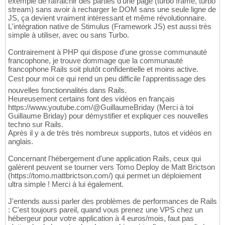
exemple de rafraichir des parties d'une page (turbo frame, turbo
stream) sans avoir à recharger le DOM sans une seule ligne de
JS, ça devient vraiment intéressant et même révolutionnaire.
L'intégration native de Stimulus (Framework JS) est aussi très
simple à utiliser, avec ou sans Turbo.
Contrairement à PHP qui dispose d'une grosse communauté
francophone, je trouve dommage que la communauté
francophone Rails soit plutôt confidentielle et moins active.
Cest pour moi ce qui rend un peu difficile l'apprentissage des
nouvelles fonctionnalités dans Rails.
Heureusement certains font des vidéos en français
https://www.youtube.com/@GuillaumeBriday (Merci à toi
Guillaume Briday) pour démystifier et expliquer ces nouvelles
techno sur Rails.
Après il y a de très très nombreux supports, tutos et vidéos en
anglais.
Concernant l'hébergement d'une application Rails, ceux qui
galèrent peuvent se tourner vers Tomo Deploy de Matt Brictson
(https://tomo.mattbrictson.com/) qui permet un déploiement
ultra simple ! Merci à lui également.
J'entends aussi parler des problèmes de performances de Rails
: C'est toujours pareil, quand vous prenez une VPS chez un
hébergeur pour votre application à 4 euros/mois, faut pas