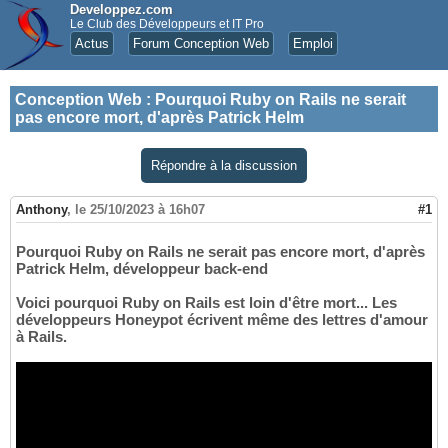
Developpez.com
Le Club des Développeurs et IT Pro
Actus
Forum Conception Web
Emploi
Conception Web
:
Pourquoi Ruby on Rails ne serait
pas encore mort, d'après Patrick Helm
Répondre à la discussion
Anthony
,
le 25/10/2023 à 16h07
#1
Pourquoi Ruby on Rails ne serait pas encore mort, d'après
Patrick Helm, développeur back-end
Voici pourquoi Ruby on Rails est loin d'être mort... Les
développeurs Honeypot écrivent même des lettres d'amour
à Rails.