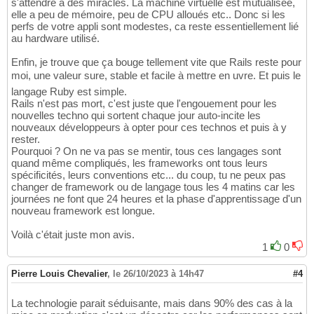
s'attendre à des miracles. La machine virtuelle est mutualisée,
elle a peu de mémoire, peu de CPU alloués etc.. Donc si les
perfs de votre appli sont modestes, ca reste essentiellement lié
au hardware utilisé.
Enfin, je trouve que ça bouge tellement vite que Rails reste pour
moi, une valeur sure, stable et facile à mettre en uvre. Et puis le
langage Ruby est simple.
Rails n'est pas mort, c'est juste que l'engouement pour les
nouvelles techno qui sortent chaque jour auto-incite les
nouveaux développeurs à opter pour ces technos et puis à y
rester.
Pourquoi ? On ne va pas se mentir, tous ces langages sont
quand même compliqués, les frameworks ont tous leurs
spécificités, leurs conventions etc... du coup, tu ne peux pas
changer de framework ou de langage tous les 4 matins car les
journées ne font que 24 heures et la phase d'apprentissage d'un
nouveau framework est longue.
Voilà c'était juste mon avis.
1
0
Pierre Louis Chevalier
,
le 26/10/2023 à 14h47
#4
La technologie parait séduisante, mais dans 90% des cas à la