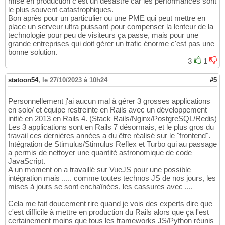
mise en production c'est un désastre car les performances sont
le plus souvent catastrophiques.
Bon après pour un particulier ou une PME qui peut mettre en
place un serveur ultra puissant pour compenser la lenteur de la
technologie pour peu de visiteurs ça passe, mais pour une
grande entreprises qui doit gérer un trafic énorme c'est pas une
bonne solution.
3
1
statoon54
,
le 27/10/2023 à 10h24
#5
Personnellement j'ai aucun mal à gérer 3 grosses applications
en solo/ et équipe restreinte en Rails avec un développement
initié en 2013 en Rails 4. (Stack Rails/Nginx/PostgreSQL/Redis)
Les 3 applications sont en Rails 7 désormais, et le plus gros du
travail ces dernières années a du être réalisé sur le "frontend".
Intégration de Stimulus/Stimulus Reflex et Turbo qui au passage
a permis de nettoyer une quantité astronomique de code
JavaScript.
A un moment on a travaillé sur VueJS pour une possible
intégration mais ..... comme toutes technos JS de nos jours, les
mises à jours se sont enchaînées, les cassures avec ....
Cela me fait doucement rire quand je vois des experts dire que
c'est difficile à mettre en production du Rails alors que ça l'est
certainement moins que tous les frameworks JS/Python réunis