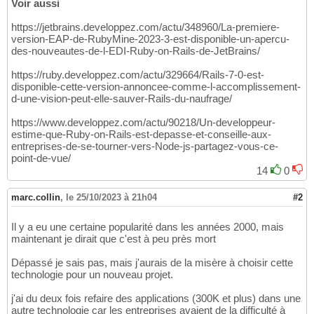
Voir aussi
https://jetbrains.developpez.com/actu/348960/La-premiere-
version-EAP-de-RubyMine-2023-3-est-disponible-un-apercu-
des-nouveautes-de-l-EDI-Ruby-on-Rails-de-JetBrains/
https://ruby.developpez.com/actu/329664/Rails-7-0-est-
disponible-cette-version-annoncee-comme-l-accomplissement-
d-une-vision-peut-elle-sauver-Rails-du-naufrage/
https://www.developpez.com/actu/90218/Un-developpeur-
estime-que-Ruby-on-Rails-est-depasse-et-conseille-aux-
entreprises-de-se-tourner-vers-Node-js-partagez-vous-ce-
point-de-vue/
14
0
marc.collin
,
le 25/10/2023 à 21h04
#2
Il y a eu une certaine popularité dans les années 2000, mais
maintenant je dirait que c'est à peu près mort
Dépassé je sais pas, mais j'aurais de la misère à choisir cette
technologie pour un nouveau projet.
j'ai du deux fois refaire des applications (300K et plus) dans une
autre technologie car les entreprises avaient de la difficulté à