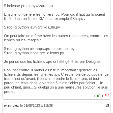
$ lrelease-pro papywizard.pro
Ensuite, on génère les fichiers .py. Pour ça, il faut qu'ils soient
listés dans un fichier XML, par exemple i18n.qrc :
$ rcc -g python i18n.qrc -o i18n.py
On peut faire de même avec les autres ressources, comme les
icônes ou les images :
$ rcc -g python pixmaps.qrc -o pixmaps.py
$ rcc -g python icons.qrc -o icons.py
Je pense que les fichiers .qrc ont été générés par Designer.
Bon, par contre, il manque un truc important : générer les
fichiers .ts depuis les .ui et les .py. C'est le rôle de pylupdate. Le
truc, c'est qu'avant, il pouvait prendre le fichier .pro, et tout
parcourir. Mais dans la version 6, c'est fichier par fichier ! Un
peu chiant, quoi... Si quelqu'un a une meilleures solution, je suis
preneur.
0
0
wiztricks
,
le 31/08/2023 à 15h38
#3