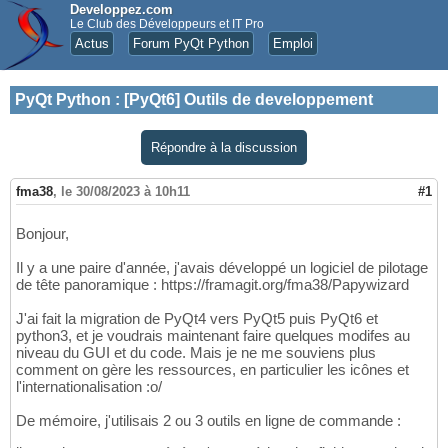
Developpez.com
Le Club des Développeurs et IT Pro
Actus
Forum PyQt Python
Emploi
PyQt Python
:
[PyQt6] Outils de developpement
Répondre à la discussion
fma38
,
le 30/08/2023 à 10h11
#1
Bonjour,
Il y a une paire d'année, j'avais développé un logiciel de pilotage
de tête panoramique : https://framagit.org/fma38/Papywizard
J'ai fait la migration de PyQt4 vers PyQt5 puis PyQt6 et
python3, et je voudrais maintenant faire quelques modifes au
niveau du GUI et du code. Mais je ne me souviens plus
comment on gère les ressources, en particulier les icônes et
l'internationalisation :o/
De mémoire, j'utilisais 2 ou 3 outils en ligne de commande :