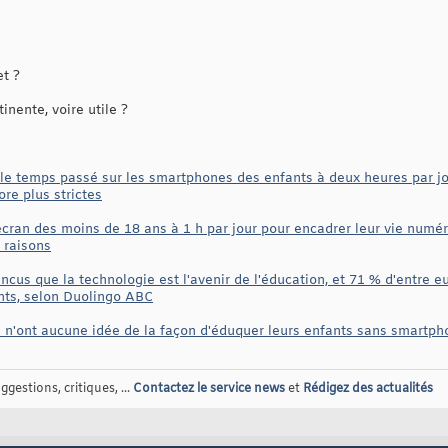
et ?
nente, voire utile ?
 le temps passé sur les smartphones des enfants à deux heures par jou
re plus strictes
écran des moins de 18 ans à 1 h par jour pour encadrer leur vie numér
 raisons
cus que la technologie est l'avenir de l'éducation, et 71 % d'entre eu
nts, selon Duolingo ABC
s n'ont aucune idée de la façon d'éduquer leurs enfants sans smartph
gestions, critiques, ...
Contactez le service news
et
Rédigez des actualités