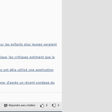
r, les enfants plus jeunes seraient
ique, les critiques estiment que la
x ont déja utilisé une application
one, d'après un récent sondage du
Répondre avec citation
6
0