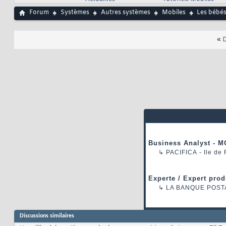
Forum
Systèmes
Autres systèmes
Mobiles
Les bébés
«
D
Business Analyst - M
↳
PACIFICA
- Ile de
Experte / Expert prod
↳
LA BANQUE POST
Discussions similaires