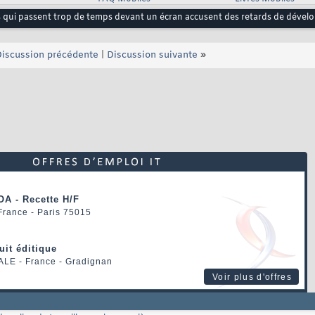
 qui passent trop de temps devant un écran accusent des retards de dével
iscussion précédente
|
Discussion suivante
»
OA - Recette H/F
 France - Paris 75015
uit éditique
ALE
- France - Gradignan
Voir plus d'offres