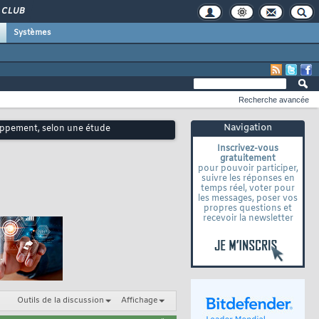
CLUB
Systèmes
Recherche avancée
Navigation
oppement, selon une étude
Inscrivez-vous
gratuitement
pour pouvoir participer,
suivre les réponses en
temps réel, voter pour
les messages, poser vos
propres questions et
recevoir la newsletter
Outils de la discussion
Affichage