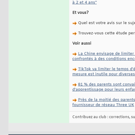
à 2 et 4 ans"
Et vous?
Quel est votre avis sur le suj
Trouvez-vous cette étude perti
Voir aussi
La Chine envisage de limiter
confrontés à des conditions enco
TikTok va limiter le temps d'
mesure est inutile pour diverses
81 % des parents sont convain
d'apprentissage pour leurs enfa
Près de la moitié des parent
fournisseur de réseau Three UK
Contribuez au club : corrections, sug