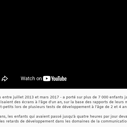
ts entre juillet 2013 et mars 2017 - a porté sur plus de 7 000 enfants
ilisaient des écrans à l'âge d'un an, sur la base des rapports de leur
-petits lors de plusieurs tests de développement à l'âge de 2 et 4 an
 ans, les enfants qui avaient passé jusqu'à quatre heures par jour deva
 des retards de développement dans les domaines de la communication