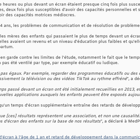
e heures ou plus devant un écran étaient presque cinq fois plus susce
 deux fois plus susceptibles d'avoir des capacités personnelles et 
voir des capacités motrices médiocres.
e 4 ans, les problèmes de communication et de résolution de problème
les mères des enfants qui passaient le plus de temps devant un écran
elles avaient un revenu et un niveau d'éducation plus faibles et qu'ell
partum.
en garde contre les limites de l'étude, notamment le fait que le tem
'a pas été ventilé par type, par exemple éducatif ou ludique.
 pas égaux. Par exemple, regarder des programmes éducatifs ou des ch
sivement la télévision ou des vidéos TikTok au rythme effréné
", a d
mps passé devant un écran ont été initialement recueillies en 2013, et
velles applications auxquels les enfants peuvent être exposés aujour
 qu'un temps d'écran supplémentaire entraîne des retards de dévelop
que [ces] résultats représentent une association, et non une causalité.
s d'écran des enfants sur la base de nos résultats
", a déclaré à Med
'écran à l'âge de 1 an et retard de développement dans la communica