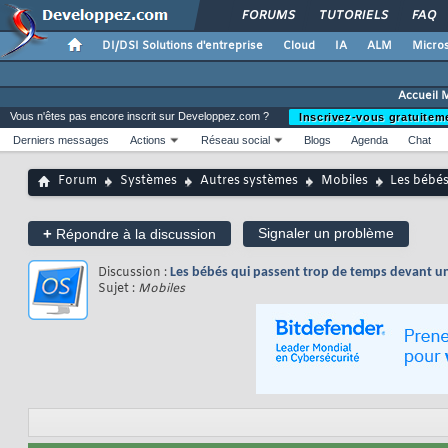
FORUMS
TUTORIELS
FAQ
DI/DSI Solutions d'entreprise
Cloud
IA
ALM
Micros
Accueil 
Vous n'êtes pas encore inscrit sur Developpez.com ?
Inscrivez-vous gratuitem
Derniers messages
Actions
Réseau social
Blogs
Agenda
Chat
Forum
Systèmes
Autres systèmes
Mobiles
Les bébés
+
Signaler un problème
Répondre à la discussion
Discussion :
Les bébés qui passent trop de temps devant u
Sujet :
Mobiles