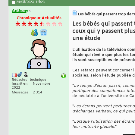
24/08/2023,
12h23
Anthony
Les bébés qui passent trop de 
Chroniqueur Actualités
Les bébés qui passent
ceux qui y passent plu
une étude
L'utilisation de la télévision co
étude qui révèle que plus les to
ils sont susceptibles de présen
Ces retards peuvent concerner l
sociales, selon l'étude publiée 
Rédacteur technique
Inscrit en
Novembre
"
Le temps d'écran passif, comme 
2022
pratiquer des compétences inte
Messages
2 314
de pédiatrie à l'université de Ca
"
Les écrans peuvent perturber ou
d'échanges verbaux, ce qui peu
"
Lorsque l'utilisation des écran
leur motricité globale.
"