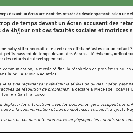
temps devant un écran accusent des retards de développement, selon une é
 trop de temps devant un écran accusent des reta
s de 4h/jour ont des facultés sociales et motrices
mme baby-sitter pourrait-elle avoir des effets néfastes sur un enfant ?
ut-petits passent de temps devant des écrans - téléviseurs, ordinateu
ter des retards de développement.
a communication, la motricité fine, la résolution de problèmes ou le
dans la revue JAMA Pediatrics.
le fait de regarder sans réfléchir la télévision ou des vidéos, peut 
ractives de résolution de problèmes
", a déclaré à MedPage Today le 
lifornie à San Francisco.
 déplacer les interactions avec les personnes qui s'occupent des enfan
t nuire à la communication et aux compétences sociales
", a ajouté Na
s n'a pas de composante interactive ou physique, les enfants sont sé