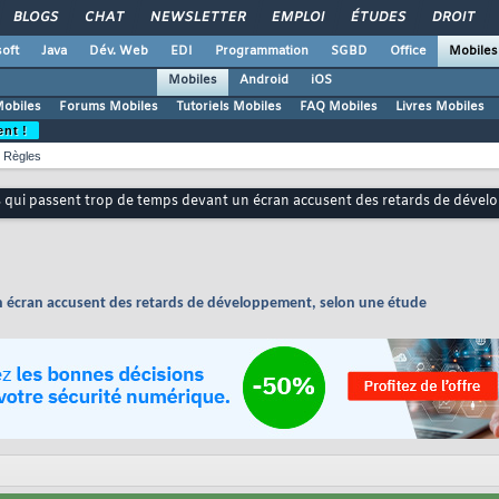
BLOGS
CHAT
NEWSLETTER
EMPLOI
ÉTUDES
DROIT
oft
Java
Dév. Web
EDI
Programmation
SGBD
Office
Mobiles
Mobiles
Android
iOS
Mobiles
Forums Mobiles
Tutoriels Mobiles
FAQ Mobiles
Livres Mobiles
ent !
Règles
 qui passent trop de temps devant un écran accusent des retards de dével
n écran accusent des retards de développement, selon une étude