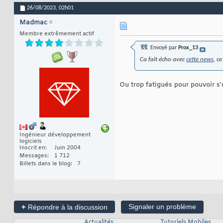
26/08/2023,
02h01
Madmac
Membre extrêmement actif
Envoyé par
Prox_13
Ca fait écho avec
cette news
, c
Ou trop fatigués pour pouvoir s'
Ingénieur développement
logiciels
Inscrit en
Juin 2004
Messages
1 712
Billets dans le blog
7
+
Signaler un problème
Répondre à la discussion
Actualités
Tutoriels Mobiles