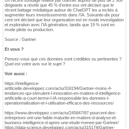
Un récent sondage réalisé par Gartner auprès de plus de 2 500
dirigeants a révélé que 45 % d'entre eux ont déclaré que le
récent battage médiatique autour de ChatGPT les a incités à
augmenter leurs investissements dans l'IA. Soixante-dix pour
cent ont déclaré que leur organisation est en mode investigation
et exploration avec l'IA générative, tandis que 19 % sont en
mode pilote ou production.
Source : Gartner
Et vous ?
Pensez-vous que ces données sont crédibles ou pertinentes ?
Quel est votre avis sur le sujet ?
Voir aussi :
https://intelligence-
artificielle.developpez.com/actu/318194/Gartner-moins-4-
tendances-qui-stimulent-l-innovation-en-matiere-d-intelligence-
artificielle-a-court-terme-l-IA-responsable-les-donnees-l-
operationnalisation-et-l-utilisation-efficace-des-ressources/
https://www.developpez.com/actu/245847/87-pourcent-des-
entreprises-ont-une-faible-maturite-en-matiere-d-analyse-et-
business-intelligence-d-apres-une-etude-menee-par-Gartner/
https://data-science.developpez.com/actu/315174/Gartner-