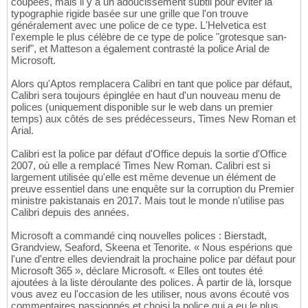
coupées, mais il y a un adoucissement subtil pour éviter la
typographie rigide basée sur une grille que l'on trouve
généralement avec une police de ce type. L'Helvetica est
l'exemple le plus célèbre de ce type de police "grotesque san-
serif", et Matteson a également contrasté la police Arial de
Microsoft.
Alors qu'Aptos remplacera Calibri en tant que police par défaut,
Calibri sera toujours épinglée en haut d'un nouveau menu de
polices (uniquement disponible sur le web dans un premier
temps) aux côtés de ses prédécesseurs, Times New Roman et
Arial.
Calibri est la police par défaut d'Office depuis la sortie d'Office
2007, où elle a remplacé Times New Roman. Calibri est si
largement utilisée qu'elle est même devenue un élément de
preuve essentiel dans une enquête sur la corruption du Premier
ministre pakistanais en 2017. Mais tout le monde n'utilise pas
Calibri depuis des années.
Microsoft a commandé cinq nouvelles polices : Bierstadt,
Grandview, Seaford, Skeena et Tenorite. « Nous espérions que
l'une d'entre elles deviendrait la prochaine police par défaut pour
Microsoft 365 », déclare Microsoft. « Elles ont toutes été
ajoutées à la liste déroulante des polices. À partir de là, lorsque
vous avez eu l'occasion de les utiliser, nous avons écouté vos
commentaires passionnés et choisi la police qui a eu le plus