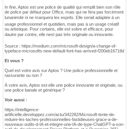
In fine, Aptos est une police de qualité qui remplit bien son rôle
de police par défaut pour Office, mais qui ne fera pas forcément
lunanimité ni ne marquera les esprits. Elle serait adaptée à un
usage professionnel et quotidien, mais pas à un usage créatif
ou artistique. Pour certains, elle est sobre et efficace, pour
dautre par contre, elle nest pas très originale ou innovante.
Source : https://medium.com/microsoft-design/a-change-of-
typeface-microsofts-new-default-font-has-arrived-f200eb16718d
Et vous ?
Quel est votre avis sur Aptos ? Une police professionnelle et
rassurante ou non ?
À votre avis, Aptos est-elle une police innovante et originale, ou
une police banale et générique ?
Voir aussi :
https://intelligence-
artificielle.developpez.com/actu/342282/Microsoft-tente-de-
reduire-les-taches-professionnelles-fastidieuses-grace-a-de-
nouveaux-outils-d-IA-et-integre-une-IA-de-type-ChatGPT-a-son-