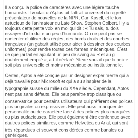
Il a conçu la police de caractères avec une légère touche
humaniste. Il voulait qu'Aptos ait l'attrait universel du regretté
présentateur de nouvelles de la NPR, Carl Kasell, et le ton
astucieux de l'animateur du Late Show, Stephen Colbert. Il y a
toujours cette petite voix en moi qui dit : « Tu sais, tu dois
essayer d'introduire un peu d'humanité. On ne peut pas se
contenter d'utiliser des règles, des bords droits et des courbes
françaises (un gabarit utilisé pour aider à dessiner des courbes
uniformes) pour rendre toutes ces formes mécaniques. C'est
ce que j'ai fait en ajoutant un peu de swing au R et au g
doublement empilé », a-t-il déclaré. Steve voulait que la police
soit plus universelle et moins mécanique ou institutionnelle.
Certes, Aptos a été conçue par un designer expérimenté qui a
déjà travaillé pour Microsoft et qui a su sinspirer de la
typographie suisse du milieu du XXe siècle. Cependant, Aptos
nest pas sans défauts. Elle peut paraître trop classique ou
conservatrice pour certains utilisateurs qui préfèrent des polices
plus originales ou expressives. Elle peut aussi manquer de
personnalité ou de caractère face à des polices plus marquées
ou plus audacieuses. Elle peut également être confondue avec
dautres polices similaires, comme Helvetica ou Arial, qui sont
très répandues et souvent considérées comme banales ou
génériques.