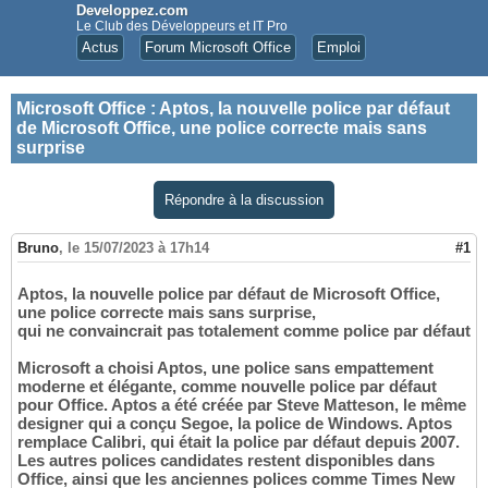
Developpez.com
Le Club des Développeurs et IT Pro
Actus
Forum Microsoft Office
Emploi
Microsoft Office
:
Aptos, la nouvelle police par défaut
de Microsoft Office, une police correcte mais sans
surprise
Répondre à la discussion
Bruno
,
le 15/07/2023 à 17h14
#1
Aptos, la nouvelle police par défaut de Microsoft Office,
une police correcte mais sans surprise,
qui ne convaincrait pas totalement comme police par défaut
Microsoft a choisi Aptos, une police sans empattement
moderne et élégante, comme nouvelle police par défaut
pour Office. Aptos a été créée par Steve Matteson, le même
designer qui a conçu Segoe, la police de Windows. Aptos
remplace Calibri, qui était la police par défaut depuis 2007.
Les autres polices candidates restent disponibles dans
Office, ainsi que les anciennes polices comme Times New