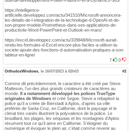
outil-de-developpement-Power-Platform-et-a-Dynamics-365/
https://intelligence-
artificielle.developpez.com/actu/341510/Microsoft-annoncera-
les-details-de-l-integration-de-la-technologie-d-OpenAI-et-de-
son-propre-modele-Prometheus-dans-ses-applications-de-
productivite-Word-PowerPoint-et-Outlook-en-mars/
https://excel.developpez.com/actu/339848/Microsoft-aurait-
rendu-les-formules-d-Excel-encore-plus-faciles-a-utiliser-la-
societe-ajoute-des-fonctions-d-automatisation-pratiques-a-son-
tableur-en-ligne/
7
0
OrthodoxWindows
,
le 16/07/2023 à 02h03
#2
Comme dit précédemment, le caractère a été créé par Steve
Matteson, l'un des plus grands créateurs de caractères au
monde.
Il a notamment développé les polices TrueType
originales de Windows
et créé Segoe. Steve a rebaptisé la
police qu'il a créée de Bierstadt à Aptos, d'après sa ville
préférée de Santa Cruz, en Californie, dont le paysage et le
climat très variés illustrent la polyvalence de la police. Le
brouillard, les plages, les séquoias et les montagnes d'Aptos
résument tout ce qu'il aime en Californie. S'éloigner du
numérique et évoquer le plein air, c'était comme revenir au