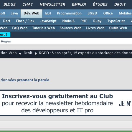
BLOGS
CHAT
NEWSLETTER
EMPLOI
ÉTUDES
DROIT
oft
Java
Dév. Web
EDI
Programmation
SGBD
Office
Mobiles
Dart
Flash / Flex
JavaScript
NodeJS
PHP
Ruby
TypeScript
 Web
FAQ Web
Tutoriels Web
Sources Web
Livres Web
Outils Web
ent !
Règles
ption Web
Droit
RGPD : 5 ans après, 15 experts du stockage des donn
s données prennent la parole