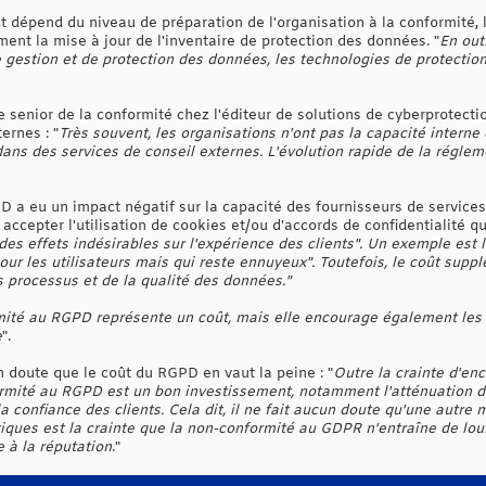
t dépend du niveau de préparation de l'organisation à la conformité,
nt la mise à jour de l'inventaire de protection des données. "
En out
gestion et de protection des données, les technologies de protection 
 senior de la conformité chez l'éditeur de solutions de cyberprotecti
ernes : "
Très souvent, les organisations n'ont pas la capacité interne
 dans des services de conseil externes. L'évolution rapide de la régle
D a eu un impact négatif sur la capacité des fournisseurs de services
ccepter l'utilisation de cookies et/ou d'accords de confidentialité q
 des effets indésirables sur l'expérience des clients". Un exemple es
our les utilisateurs mais qui reste ennuyeux". Toutefois, le coût sup
es processus et de la qualité des données."
mité au RGPD représente un coût, mais elle encourage également les g
e
".
un doute que le coût du RGPD en vaut la peine : "
Outre la crainte d'enc
ormité au RGPD est un bon investissement, notamment l'atténuation d
la confiance des clients. Cela dit, il ne fait aucun doute qu'une autre
ques est la crainte que la non-conformité au GDPR n'entraîne de lour
 à la réputation
."