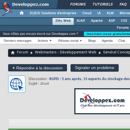
FORUMS
TUTORIELS
FAQ
DI/DSI Solutions d'entreprise
Cloud
IA
ALM
Micros
Dév. Web
AJAX
Apache
ASP
CSS
Forums
Vous n'êtes pas encore inscrit sur Developpez.com ?
Inscrivez-vous gratuitem
Derniers messages
Actions
Réseau social
Blogs
Agenda
Chat
Forum
Webmasters - Développement Web
Général Conce
+
Signaler un problème
Répondre à la discussion
Discussion :
RGPD : 5 ans après, 15 experts du stockage de
Sujet :
Droit