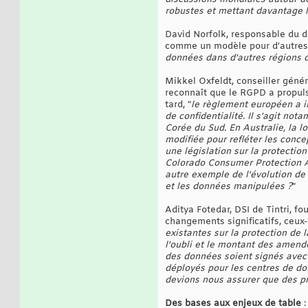
robustes et mettant davantage l'
David Norfolk, responsable du d
comme un modèle pour d'autres 
données dans d'autres régions
Mikkel Oxfeldt, conseiller génér
reconnaît que le RGPD a propuls
tard, "
le règlement européen a i
de confidentialité. Il s'agit no
Corée du Sud. En Australie, la l
modifiée pour refléter les conc
une législation sur la protectio
Colorado Consumer Protection Act
autre exemple de l'évolution de
et les données manipulées ?
"
Aditya Fotedar, DSI de Tintri, f
changements significatifs, ceux-
existantes sur la protection de l
l'oubli et le montant des amende
des données soient signés avec t
déployés pour les centres de do
devions nous assurer que des pr
Des bases aux enjeux de table
: