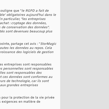
souligne que "
le RGPD a fait de
le' obligatoires aujourd'hui dans le
particulier, "les entreprises
'achat : cryptage des données,
es de conservation des données".
cités sont devenues beaucoup plus
inte, partage cet avis : "
StorMagic
toutes les données au repos. Cela
croissance des logiciels de gestion
les entreprises sont responsables
es personnelles sont responsables
elles sont responsables des
tent ces données sont conformes au
rs de technologie, car ils sont
 aux grandes entreprises
pour la protection de la vie privée
es exigences en matière de