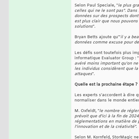
Selon Paul Speciale, "
le plus gr
celles qui ne le sont pas". Dan
données sur des prospects dont 
est plus clair que nous pouvons 
solutions
".
Bryan Betts ajoute qu'"
il y a be
données comme excuse pour des 
Les défis sont toutefois plus im
informatique Evaluator Group : "
avéré moins important qu'on ne l
les individus considèrent que la
attaques
".
Quelle est la prochaine étape ?
Les experts s'accordent à dire q
normaliser dans le monde entier
M. Oxfeldt, "
le nombre de réglem
prévoit que d'ici à la fin de 20
réglementations en matière de p
l'innovation et de la créativité"
.
Selon M. Kornfeld, StorMagic ne