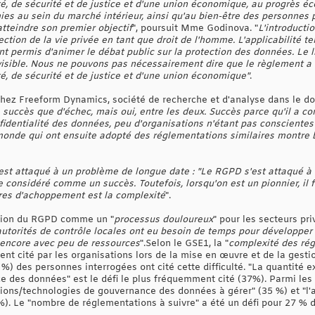
té, de sécurité et de justice et d'une union économique, au progrès 
es au sein du marché intérieur, ainsi qu'au bien-être des personnes
tteindre son premier objectif
", poursuit Mme Godinova. "
L'introducti
ction de la vie privée en tant que droit de l'homme. L'applicabilité t
t permis d'animer le débat public sur la protection des données. Le l
isible. Nous ne pouvons pas nécessairement dire que le règlement a e
té, de sécurité et de justice et d'une union économique"
.
 chez Freeform Dynamics, société de recherche et d'analyse dans le 
 succès que d'échec, mais oui, entre les deux. Succès parce qu'il a co
fidentialité des données, peu d'organisations n'étant pas consciente
monde qui ont ensuite adopté des réglementations similaires montre bi
st attaqué à un problème de longue date : "Le RGPD s'est attaqué à
 considéré comme un succès. Toutefois, lorsqu'on est un pionnier, il 
rres d'achoppement est la complexité
".
ction du RGPD comme un "
processus douloureux
" pour les secteurs pri
 autorités de contrôle locales ont eu besoin de temps pour développer 
encore avec peu de ressources
".Selon le GSE1, la "
complexité des rég
nt cité par les organisations lors de la mise en œuvre et de la gesti
 %) des personnes interrogées ont cité cette difficulté. "La quantité 
nce des données" est le défi le plus fréquemment cité (37%). Parmi les
tions/technologies de gouvernance des données à gérer" (35 %) et "l'
. Le "nombre de réglementations à suivre" a été un défi pour 27 % 