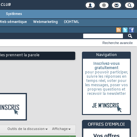
CLUB
Systèmes
Web sémantique
Webmarketing
(X)HTML
Recherche avancée
Navigation
ées prennent la parole
Inscrivez-vous
gratuitement
pour pouvoir participer,
suivre les réponses en
temps réel, voter pour
les messages, poser vos
propres questions et
recevoir la newsletter
Outils de la discussion
Affichage