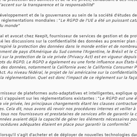
accent sur la transparence et la responsabilité
"
éveloppement et de la gouvernance au sein de la société d'études de
réglementations mondiales : "
Le RGPD de l'UE a été un puissant cata
 du monde"
al et avocat chez Keepit, fournisseur de services de gestion et de pr
é les discussions sur la confidentialité des données au premier plan 
nspiré la protection des données dans le monde entier et de nombre
tamment de pays d'Amérique du Sud comme l'Argentine, le Brésil et le Ch
oi sur la protection de la vie privée (Privacy Act) est en vigueur depu
epts du RGPD. Le RGPD a également eu une forte influence aux États-Un
n des données, notamment la Californie avec le California Consumer P
. Au niveau fédéral, le projet de loi américaine sur la confidentialit
 la réglementation. Quel est donc l'impact de ce règlement sur la faç
ournisseur de plateformes auto-adaptatives et intelligentes, explique 
ci s'appuient sur les réglementations existantes : "
Le RGPD est une é
a vie privée, les principaux changements étant les clauses contractuell
s. Cela dit, nous avons dû revoir nos procédures internes et veiller 
ous nos fournisseurs et prestataires de services afin de garantir la 
nnées avaient déjà la capacité de gérer les éléments nécessaires po
océdures adéquates étaient en place pour garantir la conformité
."
 lorsqu'il s'agit d'acheter et de déployer de nouvelles technologies d