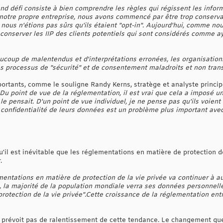
and défi consiste à bien comprendre les règles qui régissent les info
s notre propre entreprise, nous avons commencé par être trop conser
nous n'étions pas sûrs qu'ils étaient "opt-in". Aujourd'hui, comme no
conserver les IIP des clients potentiels qui sont considérés comme ay
aucoup de malentendus et d'interprétations erronées, les organisations 
processus de "sécurité" et de consentement maladroits et non tran
portants, comme le souligne Randy Kerns, stratège et analyste princip
Du point de vue de la réglementation, il est vrai que cela a imposé u
e pensait. D'un point de vue individuel, je ne pense pas qu'ils voien
 confidentialité de leurs données est un problème plus important avec l
u'il est inévitable que les réglementations en matière de protection d
.
entations en matière de protection de la vie privée va continuer à 
24, la majorité de la population mondiale verra ses données personnel
rotection de la vie privée".Cette croissance de la réglementation en
 prévoit pas de ralentissement de cette tendance. Le changement que 