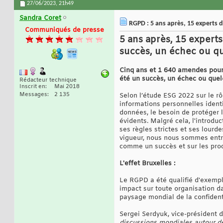
27/06/2023,
21h49
Sandra Coret
RGPD : 5 ans après, 15 experts 
Communiqués de presse
5 ans après, 15 expert
succès, un échec ou que
Cinq ans et 1 640 amendes pour 
été un succès, un échec ou quelq
Rédacteur technique
Inscrit en
Mai 2018
Messages
2 135
Selon l’étude ESG 2022 sur le r
informations personnelles ident
données, le besoin de protéger 
évidents. Malgré cela, l'introd
ses règles strictes et ses lour
vigueur, nous nous sommes entre
comme un succès et sur les pro
L'effet Bruxelles :
Le RGPD a été qualifié d'exemple
impact sur toute organisation d
paysage mondial de la confident
Sergei Serdyuk, vice-président d
discussions mondiales autour de