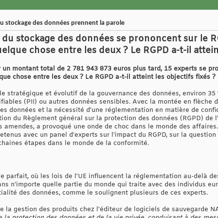
du stockage des données prennent la parole
s du stockage des données se prononcent sur le RG
lque chose entre les deux ? Le RGPD a-t-il atteint 
un montant total de 2 781 943 873 euros plus tard, 15 experts se pron
ue chose entre les deux ? Le RGPD a-t-il atteint les objectifs fixés ?
ôle stratégique et évolutif de la gouvernance des données, environ 3
ifiables (PII) ou autres données sensibles. Avec la montée en flèche
les données et la nécessité d'une réglementation en matière de confi
uction du Règlement général sur la protection des données (RGPD) de
des amendes, a provoqué une onde de choc dans le monde des affaires
tenus avec un panel d'experts sur l'impact du RGPD, sur la question d
chaines étapes dans le monde de la conformité.
 parfait, où les lois de l'UE influencent la réglementation au-delà d
ans n'importe quelle partie du monde qui traite avec des individus e
ialité des données, comme le soulignent plusieurs de ces experts.
e la gestion des produits chez l'éditeur de logiciels de sauvegarde NA
 la protection des données et de la vie privée, conduisant à des mes