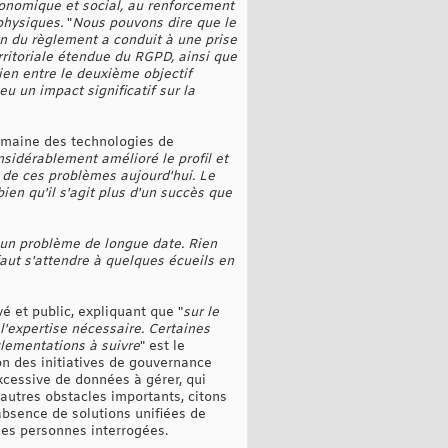
économique et social, au renforcement
 physiques.
"
Nous pouvons dire que le
on du règlement a conduit à une prise
erritoriale étendue du RGPD, ainsi que
ien entre le deuxième objectif
u un impact significatif sur la
domaine des technologies de
nsidérablement amélioré le profil et
s de ces problèmes aujourd'hui. Le
en qu'il s'agit plus d'un succès que
 un problème de longue date. Rien
faut s'attendre à quelques écueils en
vé et public, expliquant que "
sur le
l'expertise nécessaire. Certaines
lementations à suivre
" est le
on des initiatives de gouvernance
excessive de données à gérer, qui
 autres obstacles importants, citons
absence de solutions unifiées de
des personnes interrogées.