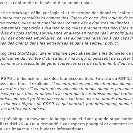
sser la conformité et la sécurité au premier plan.
se de stockage défini par logiciel et de gestion des données Scality, 
 auparavant considérées comme des 'lignes de base' des 'enjeux de tab
es termes, elles sont considérées comme des exigences minimales. En 
vement les capacités suivantes lorsqu'elles prennent des décisions d
les d'accès stricts, surveillance et alerte en temps réel, et politiqu
sur des données empiriques, car les exigences relatives à ces capa
res des clients dans les entreprises et dans le secteur public
".
ing chez StorMagic, une entreprise spécialisée dans les données de po
ificative du nombre d'utilisateurs finaux qui choisissent de crypter 
 comme la nécessité de gérer toutes les clés de chiffrement, d'où la 
 RGPD a influencé le choix des fournisseurs tiers. En vertu du RGPD, 
ec des tiers. Il explique : "
Les entreprises qui collectent des donné
avec des tiers : "Les entreprises qui collectent des données personn
ises par des tiers et doivent s'assurer que les fournisseurs qui trai
prises peuvent préférer passer des contrats avec de grands fournisseu
exigences légales du GDPR, ce qui pourrait, potentiellement, donner
les petites entreprises
."
er prévoit qu'en moyenne, le budget annuel d'une grande organisation 
ollars d'ici 2024. On a demandé à ces experts pourquoi et comment l
 eu un impact sur les budgets informatiques.