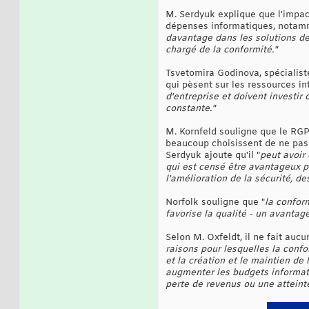
M. Serdyuk explique que l'impac
dépenses informatiques, notamme
davantage dans les solutions de 
chargé de la conformité."
Tsvetomira Godinova, spécialiste
qui pèsent sur les ressources int
d'entreprise et doivent investir
constante."
M. Kornfeld souligne que le RGP
beaucoup choisissent de ne pas a
Serdyuk ajoute qu'il "
peut avoir
qui est censé être avantageux p
l'amélioration de la sécurité, d
Norfolk souligne que "
la confor
favorise la qualité - un avantag
Selon M. Oxfeldt, il ne fait auc
raisons pour lesquelles la conf
et la création et le maintien de 
augmenter les budgets informati
perte de revenus ou une atteinte