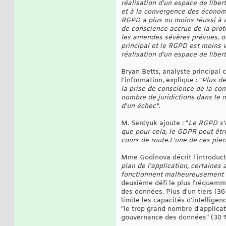
réalisation d'un espace de liber
et à la convergence des économi
RGPD a plus ou moins réussi à a
de conscience accrue de la prote
les amendes sévères prévues, on
principal et le RGPD est moins v
réalisation d'un espace de liber
Bryan Betts, analyste principal
l'information, explique : "
Plus de
la prise de conscience de la con
nombre de juridictions dans le 
d'un échec"
.
M. Serdyuk ajoute : "
Le RGPD s'e
que pour cela, le GDPR peut être
cours de route.L'une de ces pie
Mme Godinova décrit l'introdu
plan de l'application, certaines
fonctionnent malheureusement 
deuxième défi le plus fréquemme
des données. Plus d'un tiers (36
limite les capacités d'intellige
"le trop grand nombre d'applica
gouvernance des données" (30 %)