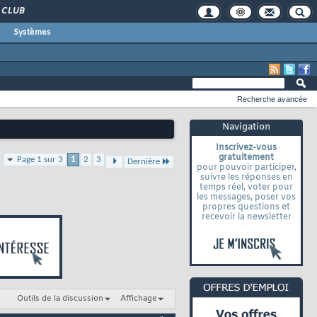
CLUB
Systèmes
Recherche avancée
Navigation
Inscrivez-vous
gratuitement
Page 1 sur 3
1
2
3
Dernière
pour pouvoir participer,
suivre les réponses en
temps réel, voter pour
les messages, poser vos
propres questions et
recevoir la newsletter
Outils de la discussion
Affichage