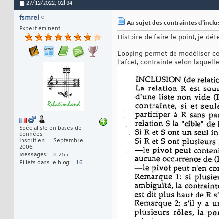
27/12/2022,
02h34
fsmrel
Au sujet des contraintes d'inclu
Expert éminent
Histoire de faire le point, je dé
Looping permet de modéliser ce
l’afcet, contrainte selon laquel
Spécialiste en bases de
données
Inscrit en
Septembre
2006
Messages
8 255
Billets dans le blog
16