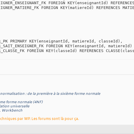
EIGNER_ENSEIGNANT_FK FOREIGN KEY(enseignantId) REFERENCES
EIGNER_MATIERE_FK FOREIGN KEY(matiereId) REFERENCES MATIE


_PK PRIMARY KEY(enseignantId, matiereId, classeId),

R_SAIT_ENSEIGNER_FK FOREIGN KEY(enseignantId, matiereId) 
_CLASSE_FK FOREIGN KEY(classeId) REFERENCES CLASSE(class
normalisation : de la première à la sixième forme normale
ième forme normale (4NF)
ation universelle
QL Workbench
chniques par MP. Les forums sont là pour ça.