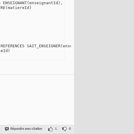
 ENSEIGNANT(enseignantId),

RE(matiereId)

REFERENCES SAIT_ENSEIGNER(enseignantId, matiereId),

eId)

Répondre avec citation
1
0