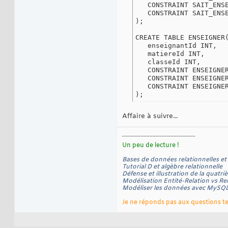
   CONSTRAINT SAIT_ENS
   CONSTRAINT SAIT_ENS
);

CREATE TABLE ENSEIGNER(
   enseignantId INT,

   matiereId INT,

   classeId INT,

   CONSTRAINT ENSEIGNER
   CONSTRAINT ENSEIGNE
   CONSTRAINT ENSEIGNER
);
Affaire à suivre...
‒‒‒‒‒‒‒‒‒‒‒‒‒‒‒‒‒‒‒‒‒‒‒‒
Un peu de lecture !
Bases de données relationnelles et 
Tutorial D et algèbre relationnelle
Défense et illustration de la quatr
Modélisation Entité-Relation vs Rel
Modéliser les données avec MyS
Je ne réponds pas aux questions te