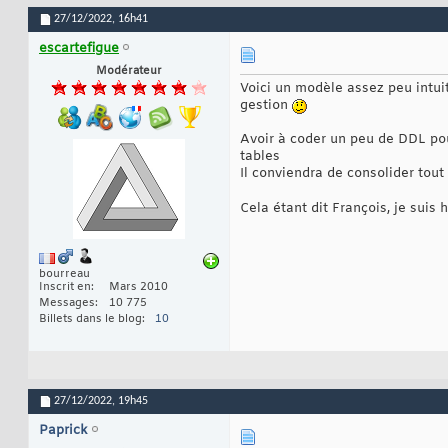
27/12/2022,
16h41
escartefigue
Modérateur
Voici un modèle assez peu intuiti
gestion
Avoir à coder un peu de DDL pou
tables
Il conviendra de consolider tou
Cela étant dit François, je suis
bourreau
Inscrit en
Mars 2010
Messages
10 775
Billets dans le blog
10
27/12/2022,
19h45
Paprick