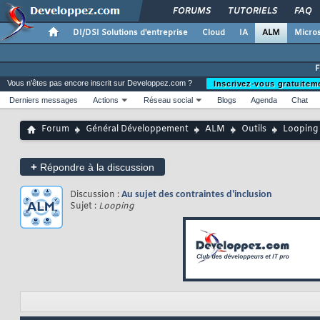
FORUMS
TUTORIELS
FAQ
DI/DSI Solutions d'entreprise
Cloud
IA
ALM
Micros
Vous n'êtes pas encore inscrit sur Developpez.com ?
Inscrivez-vous gratuitem
Derniers messages
Actions
Réseau social
Blogs
Agenda
Chat
Forum
Général Développement
ALM
Outils
Looping
+
Répondre à la discussion
Discussion :
Au sujet des contraintes d'inclusion
Sujet :
Looping