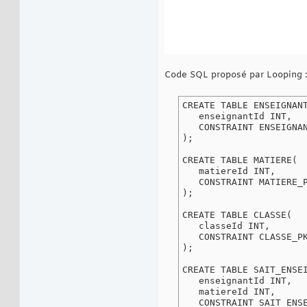
Code SQL proposé par Looping :
CREATE TABLE ENSEIGNANT
   enseignantId INT,

   CONSTRAINT ENSEIGNAN
);

CREATE TABLE MATIERE(

   matiereId INT,

   CONSTRAINT MATIERE_P
);

CREATE TABLE CLASSE(

   classeId INT,

   CONSTRAINT CLASSE_PK
);

CREATE TABLE SAIT_ENSEI
   enseignantId INT,

   matiereId INT,

   CONSTRAINT SAIT_ENSE