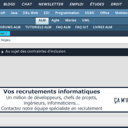
BLOGS
CHAT
NEWSLETTER
EMPLOI
ÉTUDES
DROIT
oft
Java
Dév. Web
EDI
Programmation
SGBD
Office
Mobiles
ALM
Agile
Merise
UML
FORUMS ALM
TUTORIELS ALM
FAQ ALM
FAQ GIT
LIVRES ALM
ent !
Règles
Au sujet des contraintes d'inclusion