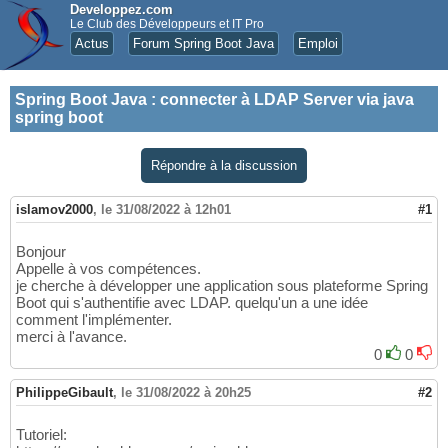
Developpez.com
Le Club des Développeurs et IT Pro
Actus
Forum Spring Boot Java
Emploi
Spring Boot Java
:
connecter à LDAP Server via java
spring boot
Répondre à la discussion
islamov2000
,
le 31/08/2022 à 12h01
#1
Bonjour
Appelle à vos compétences.
je cherche à développer une application sous plateforme Spring
Boot qui s'authentifie avec LDAP. quelqu'un a une idée
comment l'implémenter.
merci à l'avance.
0
0
PhilippeGibault
,
le 31/08/2022 à 20h25
#2
Tutoriel: