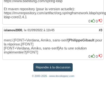
https://www.baeldung.com/spring-ldap
Et maven repository (pour la version actuelle):
https://mvnrepository.com/artifact/org.springframework.ldap/spring
ldap-core/2.4.1
0
0
islamov2000
,
le 01/09/2022 à 11h45
#3
merci [FONT=Verdana, Amiko, sans-serif]
PhilippeGibault
pour
la réponse.[/FONT]
[FONT=Verdana, Amiko, sans-serif]As tu une solution
implémentée?[/FONT]
0
0
Répondre à la discussion
© 2000-2026 - www.developpez.com