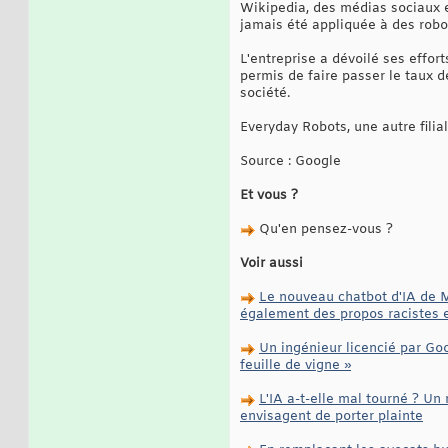
Wikipedia, des médias sociaux et
jamais été appliquée à des robo
L'entreprise a dévoilé ses effor
permis de faire passer le taux 
société.
Everyday Robots, une autre filial
Source : Google
Et vous ?
Qu'en pensez-vous ?
Voir aussi
Le nouveau chatbot d'IA de M
également des propos racistes 
Un ingénieur licencié par Goog
feuille de vigne »
L'IA a-t-elle mal tourné ? U
envisagent de porter plainte