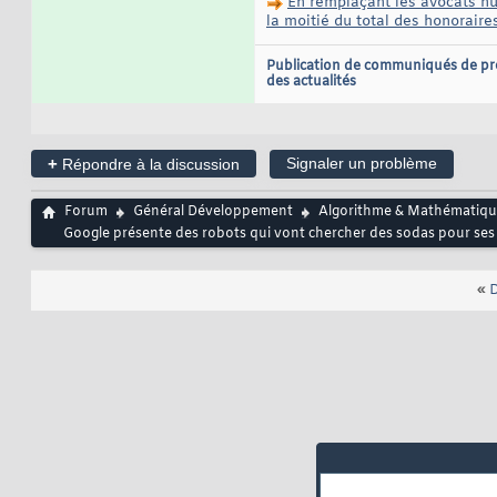
En remplaçant les avocats hum
la moitié du total des honorair
Publication de communiqués de pr
des actualités
+
Signaler un problème
Répondre à la discussion
Forum
Général Développement
Algorithme & Mathématiqu
Google présente des robots qui vont chercher des sodas pour ses 
«
D