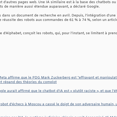
 d'autres pages web. Une IA similaire est à la base des chatbots ou d
ts de manière aussi étendue auparavant, a déclaré Google.
ts dans un document de recherche en avril. Depuis, l'intégration d'une
de réussite des robots aux commandes de 61 % à 74 %, selon un article
e d'Alphabet, conçoit les robots, qui, pour l'instant, se limitent à pre
eta affirme que le PDG Mark Zuckerberg est "effrayant et manipulateu
et répand des théories du complot
le aurait affirmé que le chatbot d'IA est « plutôt raciste », et que l'
n robot d'échecs à Moscou a cassé le doigt de son adversaire humain, 