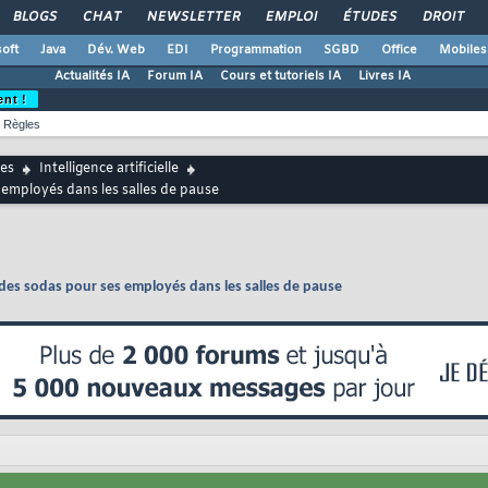
BLOGS
CHAT
NEWSLETTER
EMPLOI
ÉTUDES
DROIT
oft
Java
Dév. Web
EDI
Programmation
SGBD
Office
Mobiles
Actualités IA
Forum IA
Cours et tutoriels IA
Livres IA
ent !
Règles
es
Intelligence artificielle
employés dans les salles de pause
des sodas pour ses employés dans les salles de pause