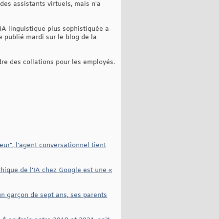
es assistants virtuels, mais n'a
 IA linguistique plus sophistiquée a
 publié mardi sur le blog de la
ndre des collations pour les employés.
r", l'agent conversationnel tient
éthique de l'IA chez Google est une «
un garçon de sept ans, ses parents