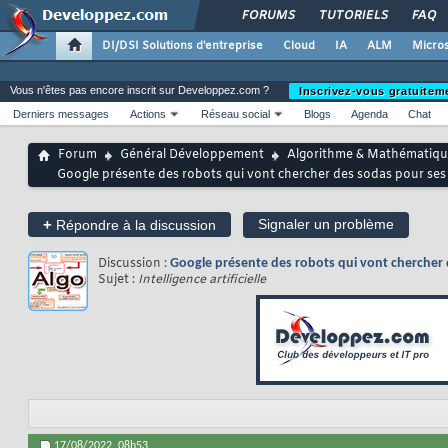
FORUMS
TUTORIELS
FAQ
DI/DSI Solutions d'entreprise
Cloud
IA
ALM
Micros
Vous n'êtes pas encore inscrit sur Developpez.com ?
Inscrivez-vous gratuitem
Derniers messages
Actions
Réseau social
Blogs
Agenda
Chat
Forum
Général Développement
Algorithme & Mathématiqu
Google présente des robots qui vont chercher des sodas pour ses 
+
Signaler un problème
Répondre à la discussion
Discussion :
Google présente des robots qui vont chercher 
Sujet :
Intelligence artificielle
17/08/2022,
08h53