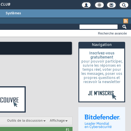
CLUB
Systèmes
Recherche avancée
Navigation
Inscrivez-vous
gratuitement
pour pouvoir participer,
suivre les réponses en
temps réel, voter pour
les messages, poser vos
propres questions et
recevoir la newsletter
Outils de la discussion
Affichage
#1