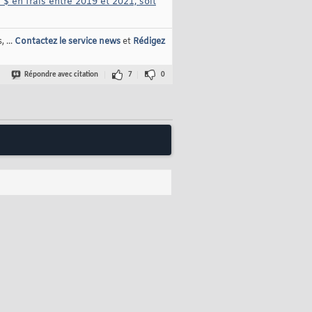
$ en frais entre 2019 et 2021, soit
 ...
Contactez le service news
et
Rédigez
Répondre avec citation
7
0