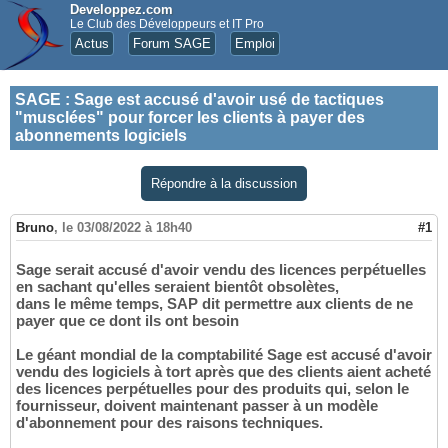
Developpez.com
Le Club des Développeurs et IT Pro
Actus
Forum SAGE
Emploi
SAGE
:
Sage est accusé d'avoir usé de tactiques
"musclées" pour forcer les clients à payer des
abonnements logiciels
Répondre à la discussion
Bruno
,
le 03/08/2022 à 18h40
#1
Sage serait accusé d'avoir vendu des licences perpétuelles
en sachant qu'elles seraient bientôt obsolètes,
dans le même temps, SAP dit permettre aux clients de ne
payer que ce dont ils ont besoin
Le géant mondial de la comptabilité Sage est accusé d'avoir
vendu des logiciels à tort après que des clients aient acheté
des licences perpétuelles pour des produits qui, selon le
fournisseur, doivent maintenant passer à un modèle
d'abonnement pour des raisons techniques.