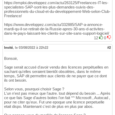
https://emploi.developpez.com/actu/263125/Freelances-IT-les-
specialistes-SAP-sont-les-plus-demandes-suivis-des-
professionnels-du-cloud-et-du-developpement-Web-selon-Club-
Freelance/
https://www.developpez.com/actu/332885/SAP-a-annonce-
mardi-qu-il-se-retirait-de-la-Russie-apres-30-ans-d-activites-
dans-le-pays-laissant-les-clients-sur-site-sans-support-logiciel/
12
0
Invité
,
le 03/08/2022 à 22h22
#2
Bonsoir,
Sage serait accusé d'avoir vendu des licences perpétuelles en
sachant qu'elles seraient bientôt obsolètes, dans le même
temps, SAP dit permettre aux clients de ne payer que ce dont
ils ont besoin.
Selon vous, pourquoi choisir Sage ?
L'un n'est pas mieux que l'autre. tout dépend du besoin ... Après
ce que fais Sage d'autres boites l'on fait ^^ Microsoft , Autocad ,
pour ne citer qu'eux. Fut une epoque une licence perpetuelle
etait dispo. Maintenant c'est de plus en plus par abos.