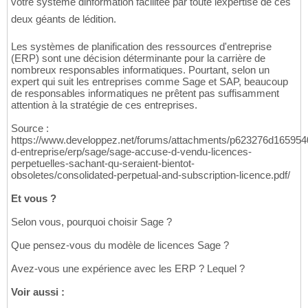
votre système dinformation facilitée par toute lexpertise de ces
deux géants de lédition.
Les systèmes de planification des ressources d'entreprise
(ERP) sont une décision déterminante pour la carrière de
nombreux responsables informatiques. Pourtant, selon un
expert qui suit les entreprises comme Sage et SAP, beaucoup
de responsables informatiques ne prêtent pas suffisamment
attention à la stratégie de ces entreprises.
Source :
https://www.developpez.net/forums/attachments/p623276d16595405
d-entreprise/erp/sage/sage-accuse-d-vendu-licences-
perpetuelles-sachant-qu-seraient-bientot-
obsoletes/consolidated-perpetual-and-subscription-licence.pdf/
Et vous ?
Selon vous, pourquoi choisir Sage ?
Que pensez-vous du modèle de licences Sage ?
Avez-vous une expérience avec les ERP ? Lequel ?
Voir aussi :