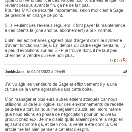
Quand on vend des licences valides pour X années et que l'on
revient dessus avant la fin, ça ne se fait pas.
Pour les MAJ de sécurité importantes, selon moi c'est à Sage
de prendre en charge ce point.
S'ils veulent des revenus réguliers, il font payer la maintenance
à ces clients là (one shot ou abonnement) à prix normal.
Enfin, les actionnaires gagnent plus d'argent donc le système
d'avant fonctionnait déjà. En dehors du cadre réglementaire, il y
a peu d'évolutions sur les ERP je trouve donc il ne faut pas
chercher à vendre du rêve non plus.
0
0
JackIsJack
,
le 04/01/2023 à 09h49
#8
J'ai vu agir les vendeurs de Sage et effictivement il y a une
culture de la vente agressive dans cette boîte.
Mon manager et plusieurs autres étaient attaqués car nous
utilisions un de leur logiciel sur des environnements de recette,
peut-être à tort. Ils nous menaçaient d'audit, etc. alors même
que nous étions en phase de négociation pour un nouveau
produit chez eux. Je me disais qu'ils allaient perdre la négo en
agissant comme ça, et bien non, la vente a été conclu. Cet
article me fait bien penser à cet état d'esprit.