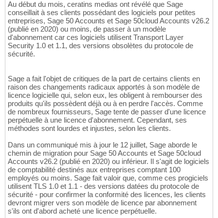
Au début du mois, ceratins medias ont révélé que Sage
conseillait à ses clients possédant des logiciels pour petites
entreprises, Sage 50 Accounts et Sage 50cloud Accounts v26.2
(publié en 2020) ou moins, de passer à un modèle
d'abonnement car ces logiciels utilisent Transport Layer
Security 1.0 et 1.1, des versions obsolètes du protocole de
sécurité.
Sage a fait l'objet de critiques de la part de certains clients en
raison des changements radicaux apportés à son modèle de
licence logicielle qui, selon eux, les obligent à rembourser des
produits qu'ils possèdent déjà ou à en perdre l'accès. Comme
de nombreux fournisseurs, Sage tente de passer d'une licence
perpétuelle à une licence d'abonnement. Cependant, ses
méthodes sont lourdes et injustes, selon les clients.
Dans un communiqué mis à jour le 12 juillet, Sage aborde le
chemin de migration pour Sage 50 Accounts et Sage 50cloud
Accounts v26.2 (publié en 2020) ou inférieur. Il s'agit de logiciels
de comptabilité destinés aux entreprises comptant 100
employés ou moins. Sage fait valoir que, comme ces progiciels
utilisent TLS 1.0 et 1.1 - des versions datées du protocole de
sécurité - pour confirmer la conformité des licences, les clients
devront migrer vers son modèle de licence par abonnement
s'ils ont d'abord acheté une licence perpétuelle.