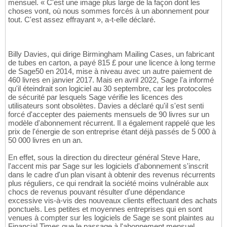
mensuel. « C'est une image plus large de la façon dont les
choses vont, où nous sommes forcés à un abonnement pour
tout. C'est assez effrayant », a-t-elle déclaré.
Billy Davies, qui dirige Birmingham Mailing Cases, un fabricant
de tubes en carton, a payé 815 £ pour une licence à long terme
de Sage50 en 2014, mise à niveau avec un autre paiement de
460 livres en janvier 2017. Mais en avril 2022, Sage l'a informé
qu'il éteindrait son logiciel au 30 septembre, car les protocoles
de sécurité par lesquels Sage vérifie les licences des
utilisateurs sont obsolètes. Davies a déclaré qu'il s'est senti
forcé d'accepter des paiements mensuels de 90 livres sur un
modèle d'abonnement récurrent. Il a également rappelé que les
prix de l'énergie de son entreprise étant déjà passés de 5 000 à
50 000 livres en un an.
En effet, sous la direction du directeur général Steve Hare,
l'accent mis par Sage sur les logiciels d'abonnement s'inscrit
dans le cadre d'un plan visant à obtenir des revenus récurrents
plus réguliers, ce qui rendrait la société moins vulnérable aux
chocs de revenus pouvant résulter d'une dépendance
excessive vis-à-vis des nouveaux clients effectuant des achats
ponctuels. Les petites et moyennes entreprises qui en sont
venues à compter sur les logiciels de Sage se sont plaintes au
Financial Times que le passage à l'abonnement mensuel