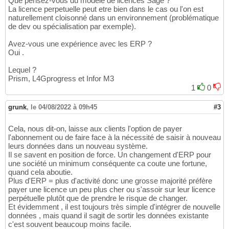
Que pensez-vous du modèle de licences Sage ?
La licence perpetuelle peut etre bien dans le cas ou l'on est
naturellement cloisonné dans un environnement (problématique
de dev ou spécialisation par exemple).
Avez-vous une expérience avec les ERP ?
Oui .
Lequel ?
Prism, L4Gprogress et Infor M3
1
0
grunk
,
le 04/08/2022 à 09h45
#3
Cela, nous dit-on, laisse aux clients l'option de payer
l'abonnement ou de faire face à la nécessité de saisir à nouveau
leurs données dans un nouveau système.
Il se savent en position de force. Un changement d'ERP pour
une société un minimum conséquente ca coute une fortune,
quand cela aboutie.
Plus d'ERP = plus d'activité donc une grosse majorité préfère
payer une licence un peu plus cher ou s'assoir sur leur licence
perpétuelle plutôt que de prendre le risque de changer.
Et évidemment , il est toujours très simple d'intégrer de nouvelle
données , mais quand il sagit de sortir les données existante
c'est souvent beaucoup moins facile.