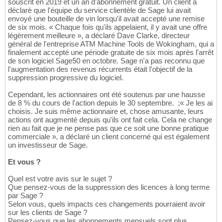
souscrit en 2019 et un an d'abonnement gratuit. Un client a
déclaré que l'équipe du service clientèle de Sage lui avait
envoyé une bouteille de vin lorsqu'il avait accepté une remise
de six mois. « Chaque fois qu'ils appelaient, il y avait une offre
légèrement meilleure », a déclaré Dave Clarke, directeur
général de l'entreprise ATM Machine Tools de Wokingham, qui a
finalement accepté une période gratuite de six mois après l'arrêt
de son logiciel Sage50 en octobre. Sage n'a pas reconnu que
l'augmentation des revenus récurrents était l'objectif de la
suppression progressive du logiciel.
Cependant, les actionnaires ont été soutenus par une hausse
de 8 % du cours de l'action depuis le 30 septembre. ;« Je les ai
choisis. Je suis même actionnaire et, chose amusante, leurs
actions ont augmenté depuis qu'ils ont fait cela. Cela ne change
rien au fait que je ne pense pas que ce soit une bonne pratique
commerciale », a déclaré un client concerné qui est également
un investisseur de Sage.
Et vous ?
Quel est votre avis sur le sujet ?
Que pensez-vous de la suppression des licences à long terme
par Sage ?
Selon vous, quels impacts ces changements pourraient avoir
sur les clients de Sage ?
Pensez-vous que les abonnements mensuels sont plus