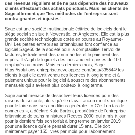
des revenus réguliers et de ne pas dépendre des nouveaux
clients effectuant des achats ponctuels. Mais les clients de
Sage affirment que "les méthodes de l'entreprise sont
contraignantes et injustes".
Sage est une société multinationale éditrice de logiciels dont le
siège social se situe à Newcastle, en Angleterre. Elle est la plus
grande société technologique cotée en bourse au Royaume-
Uni. Les petites entreprises britanniques font confiance au
logiciel Sage50 de la société pour la comptabilité, l'envoi de
factures, le traitement des commandes et le paiement des
impôts. Il s'agit de logiciels destinés aux entreprises de 100
employés ou moins. Mais ces derniers mois, Sage
https://solutions-entreprise.developpez.com/actu/335544/ les
clients à qui elle avait vendu des licences à long terme et à
paiement unique pour le logiciel à souscrire des abonnements
mensuels qui s'avèrent plus coûteux à long terme.
Sage aurait menacé de désactiver leurs licences pour des
raisons de sécurité, alors qu'elle n'avait aucun motif spécifique
pour le faire dans ses conditions générales. « C'est un tas de
conneries », a déclaré Kate Barton, propriétaire de l'entreprise
britannique de trains miniatures Reeves 2000, qui a mis à jour
pour la dernière fois son forfait à long terme en janvier 2019
pour une licence qu'elle pensait durer 15 ans. Elle doit
maintenant payer 155 livres par mois pour l'abonnement