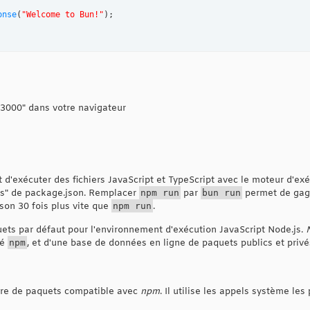
onse
(
"Welcome to Bun!"
)
;

:3000" dans votre navigateur
exécuter des fichiers JavaScript et TypeScript avec le moteur d'exé
ts" de package.json. Remplacer
npm run
par
bun run
permet de gag
son 30 fois plus vite que
npm run
.
uets par défaut pour l'environnement d'exécution JavaScript Node.js.
lé
npm
, et d'une base de données en ligne de paquets publics et privé
ire de paquets compatible avec
npm
. Il utilise les appels système le