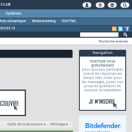
CLUB
Systèmes
Web sémantique
Webmarketing
(X)HTML
QUIZZ JS
Recherche avancée
Navigation
Inscrivez-vous
gratuitement
pour pouvoir participer,
suivre les réponses en
temps réel, voter pour
les messages, poser vos
propres questions et
recevoir la newsletter
Outils de la discussion
Affichage