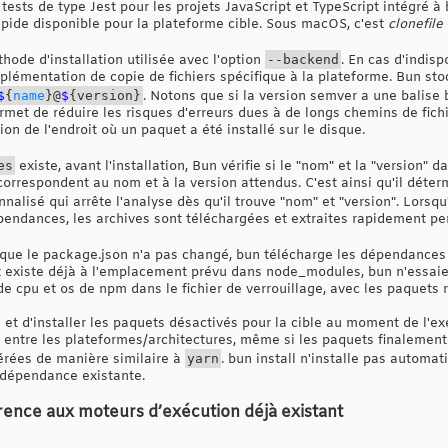
ests de type Jest pour les projets JavaScript et TypeScript intégré à b
apide disponible pour la plateforme cible. Sous macOS, c'est
clonefile
thode d'installation utilisée avec l'option
--backend
. En cas d'indispo
mplémentation de copie de fichiers spécifique à la plateforme. Bun st
$
{
name
}
@
$
{
version
}
. Notons que si la version semver a une balise 
rmet de réduire les risques d'erreurs dues à de longs chemins de fic
n de l'endroit où un paquet a été installé sur le disque.
es
existe, avant l'installation, Bun vérifie si le "nom" et la "version" 
respondent au nom et à la version attendus. C'est ainsi qu'il détermine
nalisé qui arrête l'analyse dès qu'il trouve "nom" et "version". Lorsq
endances, les archives sont téléchargées et extraites rapidement pen
 que le package.json n'a pas changé, bun télécharge les dépendances
 existe déjà à l'emplacement prévu dans node_modules, bun n'essaier
e cpu et os de npm dans le fichier de verrouillage, avec les paquets r
re et d'installer les paquets désactivés pour la cible au moment de l'exé
 entre les plateformes/architectures, même si les paquets finalement
érées de manière similaire à
yarn
. bun install n'installe pas autom
e dépendance existante.
rence aux moteurs d’exécution déjà existant