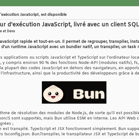
'exécution JavaScript, est disponible
 d'exécution JavaScript, livré avec un client SQL
de et Deno
vaScript rapide et tout-en-un. Il permet de regrouper, transpiler, inst
it d’un runtime JavaScript avec un bundler natif, un transpiler, un task
 applications ou scripts JavaScript et TypeScript sur l’ordinateur loc
 y compris environ 90 % des fonctions Node-API (modules natifs), fs, 
r la plupart des codes JavaScript en dehors des navigateurs, en appor
’infrastructure, ainsi que la productivité des développeurs grâce à de
thme de résolution des modules de Node.js, de sorte qu’il est possibl
onJS sont supportés, mais Bun utilise ESM en interne. Les API Web
grées ;
r est transpilé. TypeScript et JSX fonctionnent simplement. Bun suppo
ers tsconfig.json. Bun.Transpiler, le transpilateur JSX et TypeScript de 