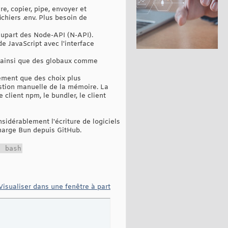
re, copier, pipe, envoyer et
chiers .env. Plus besoin de
plupart des Node-API (N-API).
e JavaScript avec l'interface
e ainsi que des globaux comme
dement que des choix plus
stion manuelle de la mémoire. La
client npm, le bundler, le client
sidérablement l'écriture de logiciels
écharge Bun depuis GitHub.
| bash
Visualiser dans une fenêtre à part