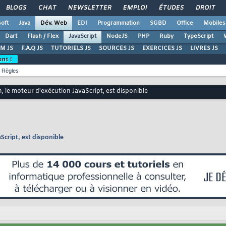
BLOGS
CHAT
NEWSLETTER
EMPLOI
ÉTUDES
DROIT
oft
Java
Dév. Web
EDI
Programmation
SGBD
Office
Mobiles
Dart
Flash / Flex
JavaScript
NodeJS
PHP
Ruby
TypeScript
M JS
F.A.Q JS
TUTORIELS JS
SOURCES JS
EXERCICES JS
LIVRES JS
ent !
Règles
, le moteur d'exécution JavaScript, est disponible
Script, est disponible