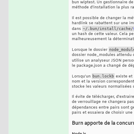
bun wiptest. Un gestionnaire de t
méthode d'installation la plus r
Il est possible de changer la mé
hardlink se rabattent sur une i
dans
~/.bun/install/cache/
un hash de cette valeur. Cela pe
malheureusement la déterminatio
Lorsque le dossier
node_modul
dossier node_modules attendu cor
utilise un analyseur JSON person
le package.json a changé de dép
Lorsqu'un
bun.lockb
existe et
nom et la version correspondent
stocke les valeurs normalisées d
Il évite de télécharger, d'extrai
de verrouillage ne changera pas
dépendances entre pairs sont g
pairs et essaiera de choisir un
Burn apporte de la concur