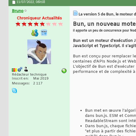
11/07/2022,
06h58
Bruno
La version 5 de Bun, le moteur d
Chroniqueur Actualités
Bun, un nouveau moteur
il apporte un peu de concurrence pour No
Bun est un moteur d'exécution Ja
JavaScript et TypeScript. Il s’ag
Bun est conçu pour remplacer les
centaines d'APIs Node.js et Web,
L'objectif de Bun est d'exécute
performance et de complexité à l
Rédacteur technique
Inscrit en
Mai 2019
Messages
2 117
Bun met en œuvre l'algori
dans bun.js. ESM et Comm
ReadableStream sont inté
Dans bun.js, chaque fichie
"et plus à partir des fichi