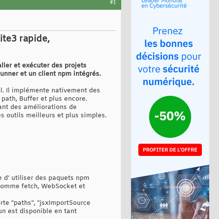
#1
ite3 rapide,
aller et exécuter des projets
 runner et un client npm intégrés.
al. Il implémente nativement des
path, Buffer et plus encore.
tant des améliorations de
s outils meilleurs et plus simples.
e d’ utiliser des paquets npm
 comme fetch, WebSocket et
rte "paths", "jsxImportSource
bun est disponible en tant