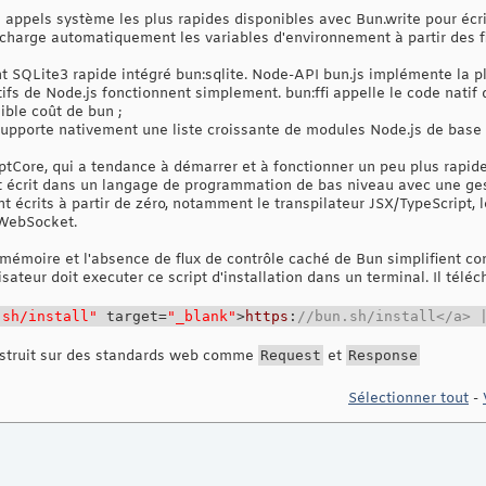
les appels système les plus rapides disponibles avec Bun.write pour écri
s charge automatiquement les variables d'environnement à partir des fi
ent SQLite3 rapide intégré bun:sqlite. Node-API bun.js implémente la 
s de Node.js fonctionnent simplement. bun:ffi appelle le code natif d
ible coût de bun ;
 supporte nativement une liste croissante de modules Node.js de bas
riptCore, qui a tendance à démarrer et à fonctionner un peu plus rapi
t écrit dans un langage de programmation de bas niveau avec une ge
 écrits à partir de zéro, notamment le transpilateur JSX/TypeScript, le 
t WebSocket.
mémoire et l'absence de flux de contrôle caché de Bun simplifient con
ilisateur doit executer ce script d'installation dans un terminal. Il tél
.sh/install"
target=
"_blank"
>
https
:
//bun.sh/install</a> 
nstruit sur des standards web comme
Request
et
Response
Sélectionner tout
-