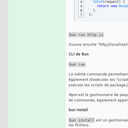
fetch
(
request
)
{
4
return
new
Resp
5
}
6
}
;
7
bun run http.js
Ouvrez ensuite "http://localhost
CLI de Bun
bun run
La même commande permettant d'
également d'exécuter les "scrip
exécute les scripts de package.j
Npm
est le gestionnaire de paq
de commande, également appe
bun install
bun install
est un gestionna
les fichiers.