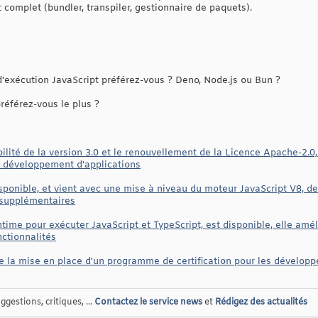
t complet (bundler, transpiler, gestionnaire de paquets).
'exécution JavaScript préférez-vous ? Deno, Node.js ou Bun ?
référez-vous le plus ?
ité de la version 3.0 et le renouvellement de la Licence Apache-2.0, 
e développement d'applications
ponible, et vient avec une mise à niveau du moteur JavaScript V8, des
 supplémentaires
untime pour exécuter JavaScript et TypeScript, est disponible, elle a
nctionnalités
 la mise en place d'un programme de certification pour les développ
gestions, critiques, ...
Contactez le service news
et
Rédigez des actualités