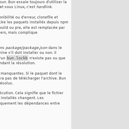
un. Bun essaie toujours d'utiliser la
et sous Linux, c'est
hardlink
.
nibilité ou d'erreur, clonefile et
ocke les paquets installés depuis npm
build ou pre, elle est remplacée par
hiers, mais complique
dans
package/package.json
dans le
 s'il doit installer ou non. Il
u'un
bun.lockb
n'existe pas ou que
dant la résolution.
 manquantes. Si le paquet dont le
a pas de télécharger l'archive. Bun
ésolus.
cution. Cela signifie que le fichier
 installés changent. Les
atiquement les dépendances entre