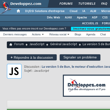
FORUMS
TUTORIELS
FAQ
DI/DSI Solutions d'entreprise
Cloud
IA
ALM
Micros
Dév. Web
AJAX
Apache
ASP
CSS
ACCUEIL JS
FORU
Vous n'êtes pas encore inscrit sur Developpez.com ?
Inscrivez-vous gratuitem
Derniers messages
Actions
Réseau social
Blogs
Agenda
Chat
Forum
JavaScript
Général JavaScript
La version 5 de Bun
+
Signaler un problème
Répondre à la discussion
Discussion :
La version 5 de Bun, le moteur d'exécution Java
Sujet :
JavaScript