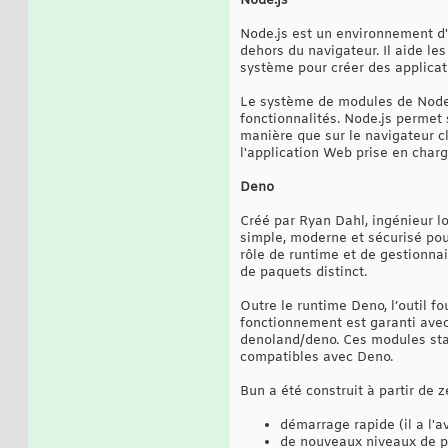
Node.js
Node.js est un environnement d'
dehors du navigateur. Il aide le
système pour créer des applicati
Le système de modules de Node 
fonctionnalités. Node.js permet
manière que sur le navigateur cl
l'application Web prise en charg
Deno
Créé par Ryan Dahl, ingénieur l
simple, moderne et sécurisé pour
rôle de runtime et de gestionna
de paquets distinct.
Outre le runtime Deno, l’outil 
fonctionnement est garanti avec
denoland/deno. Ces modules sta
compatibles avec Deno.
Bun a été construit à partir de z
démarrage rapide (il a l'a
de nouveaux niveaux de pe