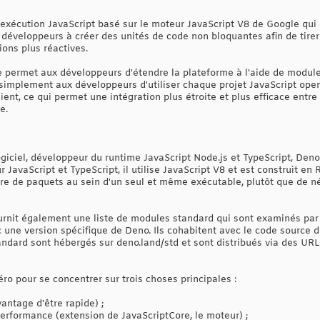
exécution JavaScript basé sur le moteur JavaScript V8 de Google qui 
s développeurs à créer des unités de code non bloquantes afin de tirer
ons plus réactives.
permet aux développeurs d'étendre la plateforme à l'aide de module
 simplement aux développeurs d'utiliser chaque projet JavaScript ope
ient, ce qui permet une intégration plus étroite et plus efficace entre
e.
ogiciel, développeur du runtime JavaScript Node.js et TypeScript, Den
 JavaScript et TypeScript, il utilise JavaScript V8 et est construit e
ire de paquets au sein d'un seul et même exécutable, plutôt que de 
fournit également une liste de modules standard qui sont examinés par
 une version spécifique de Deno. Ils cohabitent avec le code source d
ndard sont hébergés sur deno.land/std et sont distribués via des U
éro pour se concentrer sur trois choses principales :
vantage d'être rapide) ;
rformance (extension de JavaScriptCore, le moteur) ;