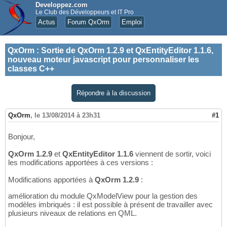
Developpez.com
Le Club des Développeurs et IT Pro
Actus
Forum QxOrm
Emploi
QxOrm
:
Sortie de QxOrm 1.2.9 et QxEntityEditor 1.1.6,
nouveau moteur javascript pour personnaliser les
classes C++
Répondre à la discussion
QxOrm
,
le 13/08/2014 à 23h31
#1
Bonjour,
QxOrm 1.2.9
et
QxEntityEditor 1.1.6
viennent de sortir, voici
les modifications apportées à ces versions :
Modifications apportées à
QxOrm 1.2.9
:
amélioration du module QxModelView pour la gestion des
modèles imbriqués : il est possible à présent de travailler avec
plusieurs niveaux de relations en QML.