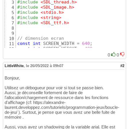
#include
 <SDL_thread.h>
3
#include
 <SDL_image.h>
4
#include
 <stdio.h>
5
#include
 <string>
6
#include
 <SDL_ttf.h>
7
8
9
// dimension ecran
10
const
int
 SCREEN_WIDTH = 
640
11
const
int
 SCREEN_HEIGHT = 
480
;

12
13
0
0
// declaration de variables
14
SDL_Window* gWindow = 
NULL
;

15
LittleWhite
,
le 26/05/2022 à 09h07
#2
SDL_Renderer* gRenderer = 
NULL
;

16
TTF_Font *arial = 
NULL
;

17
Bonjour,
18
SDL_Rect* clip = 
NULL
19
Utilisez un débogueur pour voir si tout se passe bien.
double
 angle = 
0.0
;

20
Aussi, je déconseille fortement de faire de
SDL_Point* center = 
NULL
;

21
l'allocation/chargement de ressource dans les fonctions
SDL_RendererFlip flip = SDL_FLIP_NONE;

22
d'affichage (cf: https://alexandre-
23
laurent.developpez.com/tutoriels/programmation-jeux/boucle-
class
24
de-jeu/ ). Surtout, je pense que vous avez une belle fuite de
{
25
mémoire .
//private:
26
27
Aussi, vous avez un shadowing de la variable arial. Elle est