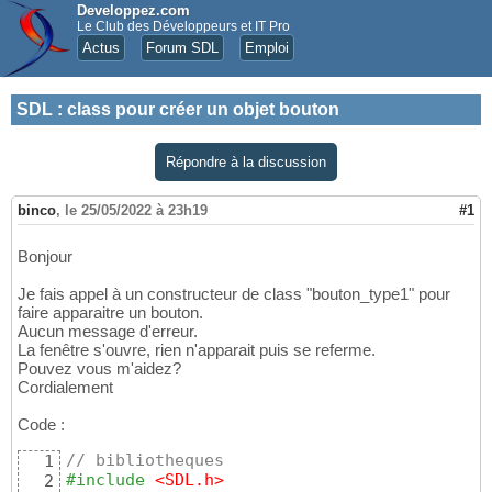
Developpez.com
Le Club des Développeurs et IT Pro
Actus
Forum SDL
Emploi
SDL
:
class pour créer un objet bouton
Répondre à la discussion
binco
,
le 25/05/2022 à 23h19
#1
Bonjour
Je fais appel à un constructeur de class "bouton_type1" pour
faire apparaitre un bouton.
Aucun message d'erreur.
La fenêtre s'ouvre, rien n'apparait puis se referme.
Pouvez vous m'aidez?
Cordialement
Code :
// bibliotheques
1
#include
 <SDL.h>
2