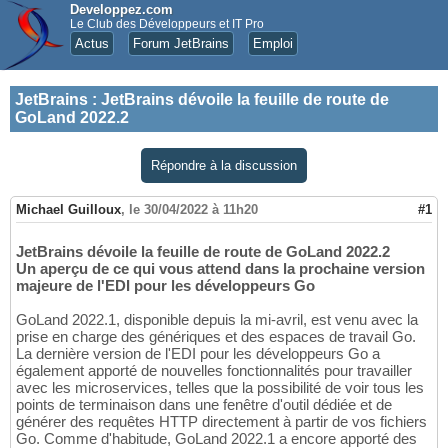
Developpez.com
Le Club des Développeurs et IT Pro
Actus
Forum JetBrains
Emploi
JetBrains
:
JetBrains dévoile la feuille de route de
GoLand 2022.2
Répondre à la discussion
Michael Guilloux
,
le 30/04/2022 à 11h20
#1
JetBrains dévoile la feuille de route de GoLand 2022.2
Un aperçu de ce qui vous attend dans la prochaine version
majeure de l'EDI pour les développeurs Go
GoLand 2022.1, disponible depuis la mi-avril, est venu avec la
prise en charge des génériques et des espaces de travail Go.
La dernière version de l'EDI pour les développeurs Go a
également apporté de nouvelles fonctionnalités pour travailler
avec les microservices, telles que la possibilité de voir tous les
points de terminaison dans une fenêtre d'outil dédiée et de
générer des requêtes HTTP directement à partir de vos fichiers
Go. Comme d'habitude, GoLand 2022.1 a encore apporté des