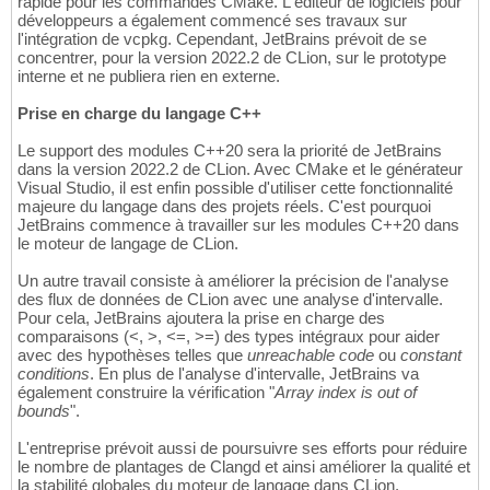
rapide pour les commandes CMake. L'éditeur de logiciels pour
développeurs a également commencé ses travaux sur
l'intégration de vcpkg. Cependant, JetBrains prévoit de se
concentrer, pour la version 2022.2 de CLion, sur le prototype
interne et ne publiera rien en externe.
Prise en charge du langage C++
Le support des modules C++20 sera la priorité de JetBrains
dans la version 2022.2 de CLion. Avec CMake et le générateur
Visual Studio, il est enfin possible d'utiliser cette fonctionnalité
majeure du langage dans des projets réels. C'est pourquoi
JetBrains commence à travailler sur les modules C++20 dans
le moteur de langage de CLion.
Un autre travail consiste à améliorer la précision de l'analyse
des flux de données de CLion avec une analyse d'intervalle.
Pour cela, JetBrains ajoutera la prise en charge des
comparaisons (<, >, <=, >=) des types intégraux pour aider
avec des hypothèses telles que
unreachable code
ou
constant
conditions
. En plus de l'analyse d'intervalle, JetBrains va
également construire la vérification "
Array index is out of
bounds
".
L'entreprise prévoit aussi de poursuivre ses efforts pour réduire
le nombre de plantages de Clangd et ainsi améliorer la qualité et
la stabilité globales du moteur de langage dans CLion.