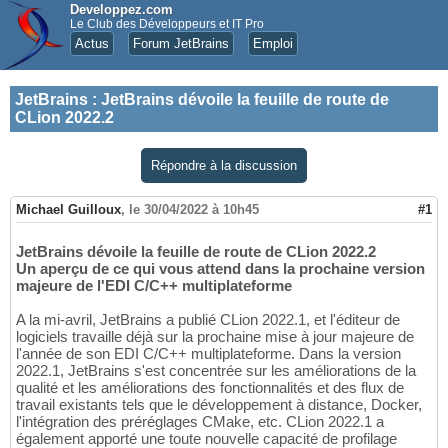
Developpez.com
Le Club des Développeurs et IT Pro
Actus
Forum JetBrains
Emploi
JetBrains
:
JetBrains dévoile la feuille de route de
CLion 2022.2
Répondre à la discussion
Michael Guilloux
,
le 30/04/2022 à 10h45
#1
JetBrains dévoile la feuille de route de CLion 2022.2
Un aperçu de ce qui vous attend dans la prochaine version
majeure de l'EDI C/C++ multiplateforme
A la mi-avril, JetBrains a publié CLion 2022.1, et l'éditeur de
logiciels travaille déjà sur la prochaine mise à jour majeure de
l'année de son EDI C/C++ multiplateforme. Dans la version
2022.1, JetBrains s'est concentrée sur les améliorations de la
qualité et les améliorations des fonctionnalités et des flux de
travail existants tels que le développement à distance, Docker,
l'intégration des préréglages CMake, etc. CLion 2022.1 a
également apporté une toute nouvelle capacité de profilage