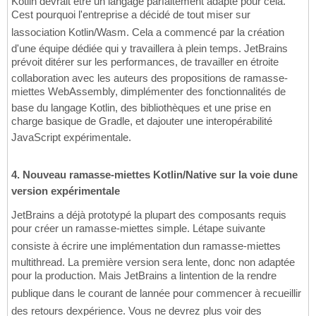
Kotlin devrait être un langage parfaitement adapté pour cela.
Cest pourquoi l'entreprise a décidé de tout miser sur
lassociation Kotlin/Wasm. Cela a commencé par la création
d'une équipe dédiée qui y travaillera à plein temps. JetBrains
prévoit ditérer sur les performances, de travailler en étroite
collaboration avec les auteurs des propositions de ramasse-
miettes WebAssembly, dimplémenter des fonctionnalités de
base du langage Kotlin, des bibliothèques et une prise en
charge basique de Gradle, et dajouter une interopérabilité
JavaScript expérimentale.
4. Nouveau ramasse-miettes Kotlin/Native sur la voie dune
version expérimentale
JetBrains a déjà prototypé la plupart des composants requis
pour créer un ramasse-miettes simple. Létape suivante
consiste à écrire une implémentation dun ramasse-miettes
multithread. La première version sera lente, donc non adaptée
pour la production. Mais JetBrains a lintention de la rendre
publique dans le courant de lannée pour commencer à recueillir
des retours dexpérience. Vous ne devrez plus voir des