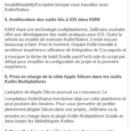
InvalidMutabilityException
lorsque vous travaillez avec
Kotlin/Native.
5. Amélioration des outils liés à iOS dans KMM
KMM étant une technologie multiplateforme, JetBrains souhaite
offrir aux développeurs des outils pratiques pour iOS. Outre la
refonte du modèle de mémoire Kotlin/Native, il reste encore
beaucoup à faire. Pour le moment, l'équipe Kotlin travaille à
améliorer lexpérience utilisateur de lintégration de Cocoapods et
à masquer la tâche de build Gradle
packForXcode
du script par
défaut pour simplifier la configuration de projet et la première
expérience.
6. Prise en charge de la cible Apple Silicon dans les outils
Kotlin Multiplatform
Ladoption de lApple Silicon poursuit sa croissance. Le
compilateur Kotlin/Native fonctionne déjà sur cette plateforme et
peut produire des binaires. Pour vous permettre de profiter
pleinement dApple Silicon dans vos projets, JetBrains va la
prendre en charge dans le plugin Kotlin Multiplatform Gradle et
dans toutes les bibliothèques Kotlinx.