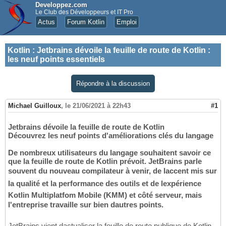
Developpez.com
Le Club des Développeurs et IT Pro
Actus
Forum Kotlin
Emploi
Kotlin
:
Jetbrains dévoile la feuille de route de Kotlin :
les neuf points essentiels
Répondre à la discussion
Michael Guilloux
,
le 21/06/2021 à 22h43
#1
Jetbrains dévoile la feuille de route de Kotlin
Découvrez les neuf points d'améliorations clés du langage
De nombreux utilisateurs du langage souhaitent savoir ce
que la feuille de route de Kotlin prévoit. JetBrains parle
souvent du nouveau compilateur à venir, de laccent mis sur
la qualité et la performance des outils et de lexpérience
Kotlin Multiplatfom Mobile (KMM) et côté serveur, mais
l'entreprise travaille sur bien dautres points.
JetBrains vient dactualiser la feuille de route publique de Kotlin