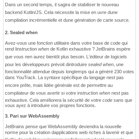
Dans un second temps, il sagira de stabiliser le nouveau
backend Kotlin/JS. Cela nécessite la mise en uvre dune
compilation incrémentielle et dune génération de carte source.
2. Sealed when
Avez-vous une fonction utilitaire dans votre base de code qui
rend linstruction
when
de Kotlin exhaustive ? JetBrains espère
que vous nen aurez bientôt plus besoin. L'éditeur de logiciels
pour les développeurs prévoit dintroduire
sealed when
, une
fonctionnalité attendue depuis longtemps qui a généré 230 votes
dans YouTrack. La syntaxe spécifique du langage nest pas
encore prête, mais lidée générale est de permettre au
compilateur de vous avertir si votre instruction
when
nest pas
exhaustive. Cela améliorera la sécurité de votre code sans que
vous ayez à introduire vos propres fonctions.
3. Pari sur WebAssembly
JetBrains pense que WebAssembly deviendra la nouvelle
norme pour la création dapplications web riches à lavenir et que