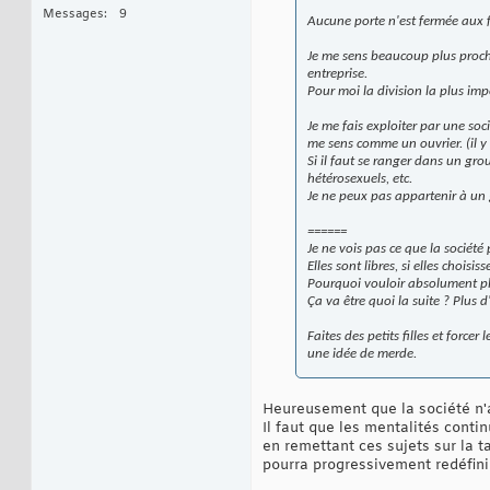
Messages
9
Aucune porte n'est fermée aux 
Je me sens beaucoup plus proche
entreprise.
Pour moi la division la plus impo
Je me fais exploiter par une soc
me sens comme un ouvrier. (il y
Si il faut se ranger dans un gro
hétérosexuels, etc.
Je ne peux pas appartenir à un 
======
Je ne vois pas ce que la société
Elles sont libres, si elles choisi
Pourquoi vouloir absolument p
Ça va être quoi la suite ? Plus 
Faites des petits filles et force
une idée de merde.
Heureusement que la société n'a 
Il faut que les mentalités cont
en remettant ces sujets sur la t
pourra progressivement redéfinir