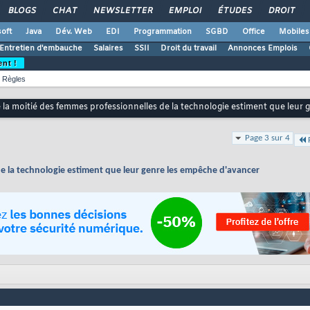
BLOGS
CHAT
NEWSLETTER
EMPLOI
ÉTUDES
DROIT
oft
Java
Dév. Web
EDI
Programmation
SGBD
Office
Mobiles
Entretien d'embauche
Salaires
SSII
Droit du travail
Annonces Emplois
ent !
Règles
 la moitié des femmes professionnelles de la technologie estiment que leur
Page 3 sur 4
de la technologie estiment que leur genre les empêche d'avancer