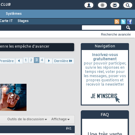
CLUB
Systèmes
Carte IT
Stages
Recherche avancée
Navigation
 genre les empêche d'avancer
Inscrivez-vous
gratuitement
1
2
3
4
Première
Dernière
pour pouvoir participer,
suivre les réponses en
temps réel, voter pour
les messages, poser vos
propres questions et
recevoir la newsletter
Outils de la discussion
Affichage
#41