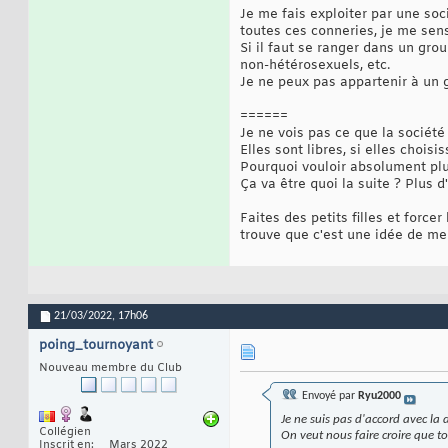
Je me fais exploiter par une soc
toutes ces conneries, je me sens
Si il faut se ranger dans un gro
non-hétérosexuels, etc.
Je ne peux pas appartenir à un 
======
Je ne vois pas ce que la société
Elles sont libres, si elles chois
Pourquoi vouloir absolument pl
Ça va être quoi la suite ? Plus 
Faites des petits filles et forc
trouve que c'est une idée de me
21/03/2022,
17h06
poing_tournoyant
Nouveau membre du Club
Envoyé par
Ryu2000
Je ne suis pas d'accord avec l
Collégien
On veut nous faire croire que to
Inscrit en
Mars 2022