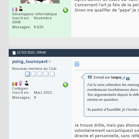
Concernant l'art je fais de la p
Sinon me qualifier de "papa" je
Développeur informatique
Inscrit en
Novembre
2006
Messages
8 620
21/03/2022,
09h40
poing_tournoyant
Nouveau membre du Club
Envoyé par
tanguy_c
J'ai lu avec attention tes messag
Collégien
nombreuses incohérences dans t
Inscrit en
Mars 2022
Ton argumentaire depuis le débu
Messages
9
remise en question.
Tu parlais d'humilité, je t'invit
Je trouve drôle, mais pas éton
volontairement sarcastiques) soi
directe et personnelle, sans réf