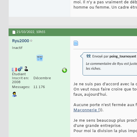
moi. Il n'y a pas vraiment de déba
homme ou femme. Un cadre étroit 
21/03/2022,
10h55
Ryu2000
Inactif
Envoyé par
poing_tournoyant
Le commentaire de Ryu est juste 
les riches.
Étudiant
Inscrit en
Décembre
2008
Je ne suis pas d'accord avec l
Messages
11 176
On veut nous faire croire que to
faux, aujourd'hui.
Aucune porte n'est fermée aux 
Maçonnerie !
)).
Je me sens beaucoup plus proche
d'une grande entreprise.
Pour moi la division la plus impo