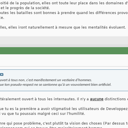
ié de la population, elles ont toute leur place dans les domaines d'
n et le progrès de la société.
outes les batailles sont bonnes à prendre quand les différences provo
ce.
 filles, elles iront naturellement à mesure que les mentalités évoluent.
uvert à tous non, c'est manifestement un vestiaire d'hommes.
que ton pseudo-respect ne se cantonne qu'à un vouvoiement bien artificiel.
téralement ouvert à tous les internautes. Il n'y a
aucune
distinctions
e tu es la première a avoir stigmatisé les utilisateurs de Developpez
vu que tu poussais malgré ceci sur l'humilité.
nre qui pose problème, c'est plutôt ta vision des choses (Par dessus to