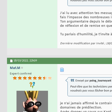
voudrais pas vous fâcher bon 
J'ai lu avec attention tes messag
fais l'impasse des nombreuses 
Ton argumentaire depuis le débu
de réflexion et de remise en que
Tu parlais d'humilité, je t'invit
Dernière modification par Invité ; 18
18/03/2022,
22h09
Mat.M
Expert confirmé
Envoyé par
poing_tournoyant
Peut-être que les techniciens peu
voudrais pas vous fâcher bon 
je n'ai jamais affirmé le contrai
domaines de prédilection.
Après donner un cours sur Kant 