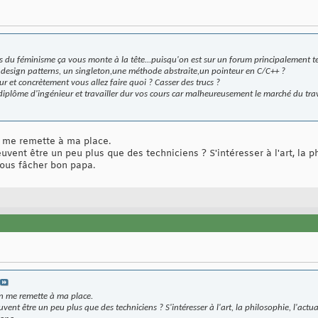
rucs du féminisme ça vous monte à la tête...puisqu'on est sur un forum principalement
s design patterns, un singleton,une méthode abstraite,un pointeur en C/C++ ?
r et concrètement vous allez faire quoi ? Casser des trucs ?
diplôme d'ingénieur et travailler dur vos cours car malheureusement le marché du tr
n me remette à ma place.
vent être un peu plus que des techniciens ? S'intéresser à l'art, la ph
vous fâcher bon papa.
on me remette à ma place.
vent être un peu plus que des techniciens ? S'intéresser à l'art, la philosophie, l'actua