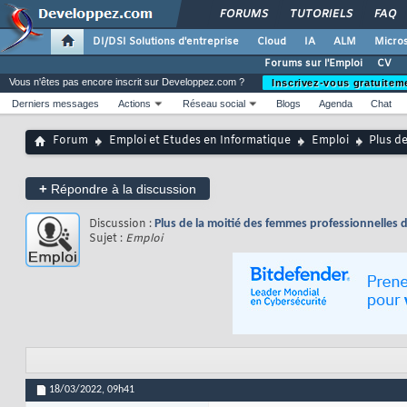
FORUMS
TUTORIELS
FAQ
DI/DSI Solutions d'entreprise
Cloud
IA
ALM
Micros
Forums sur l'Emploi
CV
Vous n'êtes pas encore inscrit sur Developpez.com ?
Inscrivez-vous gratuitem
Derniers messages
Actions
Réseau social
Blogs
Agenda
Chat
Forum
Emploi et Etudes en Informatique
Emploi
Plus de
+
Répondre à la discussion
Discussion :
Plus de la moitié des femmes professionnelles 
Sujet :
Emploi
18/03/2022,
09h41