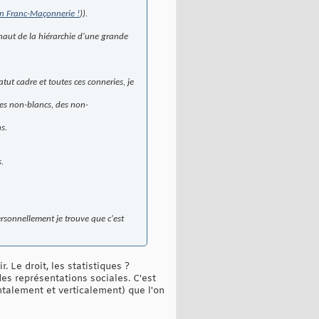
en Franc-Maçonnerie !
)).
haut de la hiérarchie d'une grande
tut cadre et toutes ces conneries, je
des non-blancs, des non-
s.
.
personnellement je trouve que c'est
 Le droit, les statistiques ?
es représentations sociales. C'est
ontalement et verticalement) que l'on