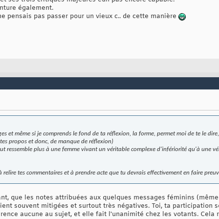
einture également.
 ne pensais pas passer pour un vieux c.. de cette manière
es et même si je comprends le fond de ta réflexion, la forme, permet moi de te le dire, e
es propos et donc, de manque de réflexion)
t ressemble plus à une femme vivant un véritable complexe d'infériorité qu'à une vér
e à relire tes commentaires et à prendre acte que tu devrais effectivement en faire preuv
nant, que les notes attribuées aux quelques messages féminins (même
ent souvent mitigées et surtout très négatives. Toi, ta participation
érence aucune au sujet, et elle fait l'unanimité chez les votants. Cel