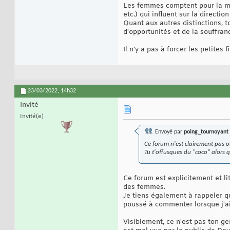
Les femmes comptent pour la moit
etc.) qui influent sur la directio
Quant aux autres distinctions, t
d'opportunités et de la souffran
Il n'y a pas à forcer les petites
23/03/2022,
14h32
Invité
Invité(e)
Envoyé par
poing_tournoyant
Ce forum n'est clairement pas o
Tu t'offusques du "coco" alors 
Ce forum est explicitement et lit
des femmes.
Je tiens également à rappeler qu
poussé à commenter lorsque j'ai 
Visiblement, ce n'est pas ton ge