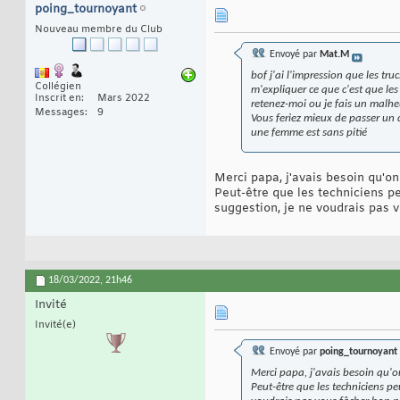
poing_tournoyant
Nouveau membre du Club
Envoyé par
Mat.M
bof j'ai l'impression que les t
Collégien
m'expliquer ce que c'est que le
Inscrit en
Mars 2022
retenez-moi ou je fais un malheu
Messages
9
Vous feriez mieux de passer un 
une femme est sans pitié
Merci papa, j'avais besoin qu'o
Peut-être que les techniciens peu
suggestion, je ne voudrais pas 
18/03/2022,
21h46
Invité
Invité(e)
Envoyé par
poing_tournoyant
Merci papa, j'avais besoin qu'
Peut-être que les techniciens peu