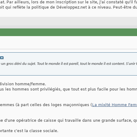
t. Par ailleurs, lors de mon inscription sur le site, j'ai constaté qu'il 
qui reflète la politique de Développez.net à ce niveau. Peut-être du 
un gros déni du sujet. Tout le monde il est pareil, tout le monde il est content. S'unir
a division homme/femme.
us les hommes sont privilégiés, que tout est plus facile pour les hom
femmes (à part celles des loges maçonniques (
La mixité Homme Femme
 d'une opératrice de caisse qui travaille dans une grande surface, qu
rtante c'est la classe sociale.