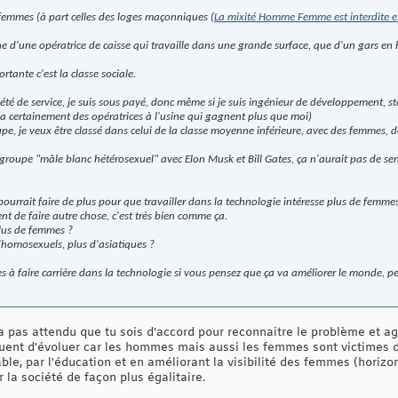
femmes (à part celles des loges maçonniques (
La mixité Homme Femme est interdite 
 d'une opératrice de caisse qui travaille dans une grande surface, que d'un gars en 
rtante c'est la classe sociale.
iété de service, je suis sous payé, donc même si je suis ingénieur de développement, sta
 a certainement des opératrices à l'usine qui gagnent plus que moi)
upe, je veux être classé dans celui de la classe moyenne inférieure, avec des femmes, 
groupe "mâle blanc hétérosexuel" avec Elon Musk et Bill Gates, ça n'aurait pas de sen
 pourrait faire de plus pour que travailler dans la technologie intéresse plus de femmes
ssent de faire autre chose, c'est très bien comme ça.
lus de femmes ?
d'homosexuels, plus d'asiatiques ?
r les à faire carrière dans la technologie si vous pensez que ça va améliorer le monde, 
pas attendu que tu sois d'accord pour reconnaitre le problème et agir.
inuent d'évoluer car les hommes mais aussi les femmes sont victimes d
able, par l'éducation et en améliorant la visibilité des femmes (horiz
 la société de façon plus égalitaire.