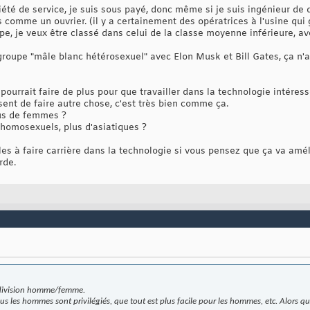
iété de service, je suis sous payé, donc même si je suis ingénieur de
 comme un ouvrier. (il y a certainement des opératrices à l'usine qui
upe, je veux être classé dans celui de la classe moyenne inférieure, 
groupe "mâle blanc hétérosexuel" avec Elon Musk et Bill Gates, ça n'a
 pourrait faire de plus pour que travailler dans la technologie intére
issent de faire autre chose, c'est très bien comme ça.
us de femmes ?
d'homosexuels, plus d'asiatiques ?
er les à faire carrière dans la technologie si vous pensez que ça va am
rde.
a division homme/femme.
us les hommes sont privilégiés, que tout est plus facile pour les hommes, etc. Alors qu