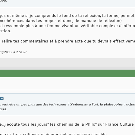
papa.
es et même si je comprends le fond de ta réflexion, la forme, permet mo
incohérences dans tes propos et donc, de manque de réflexion)
t ressemble plus à une femme vivant un véritable complexe d'inférior
stion.
e à relire tes commentaires et à prendre acte que tu devrais effectivem
/03/2022 à
21h58
.
vent être un peu plus que des techniciens ? S'intéresser à l'art, la philosophie, l'actua
papa.
re...j'écoute tous les jours" les chemins de la Philo" sur France Cultur
et ses trois critiques majeures euh pas encore capable.