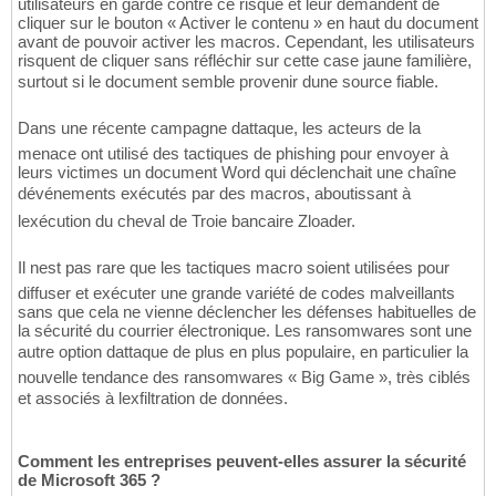
utilisateurs en garde contre ce risque et leur demandent de
cliquer sur le bouton « Activer le contenu » en haut du document
avant de pouvoir activer les macros. Cependant, les utilisateurs
risquent de cliquer sans réfléchir sur cette case jaune familière,
surtout si le document semble provenir dune source fiable.
Dans une récente campagne dattaque, les acteurs de la
menace ont utilisé des tactiques de phishing pour envoyer à
leurs victimes un document Word qui déclenchait une chaîne
dévénements exécutés par des macros, aboutissant à
lexécution du cheval de Troie bancaire Zloader.
Il nest pas rare que les tactiques macro soient utilisées pour
diffuser et exécuter une grande variété de codes malveillants
sans que cela ne vienne déclencher les défenses habituelles de
la sécurité du courrier électronique. Les ransomwares sont une
autre option dattaque de plus en plus populaire, en particulier la
nouvelle tendance des ransomwares « Big Game », très ciblés
et associés à lexfiltration de données.
Comment les entreprises peuvent-elles assurer la sécurité
de Microsoft 365 ?