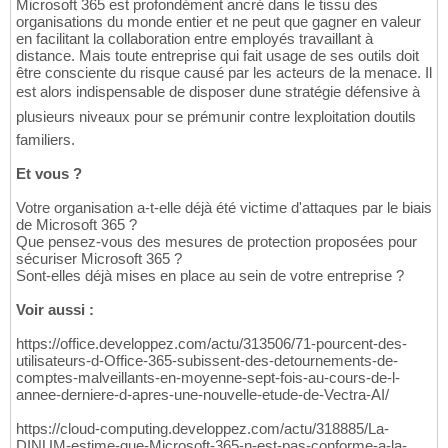
Microsoft 365 est profondément ancré dans le tissu des
organisations du monde entier et ne peut que gagner en valeur
en facilitant la collaboration entre employés travaillant à
distance. Mais toute entreprise qui fait usage de ses outils doit
être consciente du risque causé par les acteurs de la menace. Il
est alors indispensable de disposer dune stratégie défensive à
plusieurs niveaux pour se prémunir contre lexploitation doutils
familiers.
Et vous ?
Votre organisation a-t-elle déjà été victime d'attaques par le biais
de Microsoft 365 ?
Que pensez-vous des mesures de protection proposées pour
sécuriser Microsoft 365 ?
Sont-elles déjà mises en place au sein de votre entreprise ?
Voir aussi :
https://office.developpez.com/actu/313506/71-pourcent-des-
utilisateurs-d-Office-365-subissent-des-detournements-de-
comptes-malveillants-en-moyenne-sept-fois-au-cours-de-l-
annee-derniere-d-apres-une-nouvelle-etude-de-Vectra-AI/
https://cloud-computing.developpez.com/actu/318885/La-
DINUM-estime-que-Microsoft-365-n-est-pas-conforme-a-la-