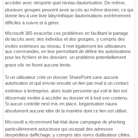
accéder avec nimporte quel niveau dautorisation. De même,
plusieurs groupes peuvent avoir accès au même dossier, ce qui
donne lieu à une liste labyrinthique dautorisations extrêmement
difficiles à suivre et à gérer.
Microsoft 365 exacerbe ces problèmes en facilitant le partage
de laccès avec des individus et des groupes, y compris des
invités extérieurs au réseau. Il met également les utilisateurs
aux commandes, en leur permettant de définir les autorisations
pour les fichiers et les dossiers  un problème potentiellement
grave sils ne fixent aucune limite.
Si un utilisateur crée un dossier SharePoint sans aucune
autorisation et quil envoie ensuite un lien par mail à un contact
extérieur à lentreprise, alors toute personne qui voit le lien est
désormais invitée à accéder au dossier et à tout son contenu.
Si aucun contrôle nest mis en place, lorganisation naura
absolument aucune idée de la manière dont ce lien est utilisé.
Microsoft a récemment fait état dune campagne de phishing
particulièrement astucieuse qui usurpait des adresses
dexpéditeur daffichage, y compris des noms dutilisateur cibles,