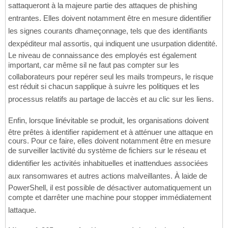
sattaqueront à la majeure partie des attaques de phishing
entrantes. Elles doivent notamment être en mesure didentifier
les signes courants dhameçonnage, tels que des identifiants
dexpéditeur mal assortis, qui indiquent une usurpation didentité.
Le niveau de connaissance des employés est également
important, car même sil ne faut pas compter sur les
collaborateurs pour repérer seul les mails trompeurs, le risque
est réduit si chacun sapplique à suivre les politiques et les
processus relatifs au partage de laccès et au clic sur les liens.
Enfin, lorsque linévitable se produit, les organisations doivent
être prêtes à identifier rapidement et à atténuer une attaque en
cours. Pour ce faire, elles doivent notamment être en mesure
de surveiller lactivité du système de fichiers sur le réseau et
didentifier les activités inhabituelles et inattendues associées
aux ransomwares et autres actions malveillantes. À laide de
PowerShell, il est possible de désactiver automatiquement un
compte et darrêter une machine pour stopper immédiatement
lattaque.