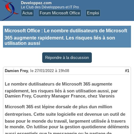
Developpez.com
Le Club des Développeurs et IT Pro
Actus
Forum Microsoft Office
Emploi
Microsoft Office
:
Le nombre dutilisateurs de Microsoft
365 augmente rapidement. Les risques liés à son
utilisation aussi
Répondre à la discussion
Damien Frey
,
le 27/01/2022 à 19h08
#1
Le nombre dutilisateurs de Microsoft 365 augmente
rapidement, les risques liés à son utilisation aussi, par
Damien Frey, Country Manager France, chez Varonis
Microsoft 365 est lépine dorsale de plus dun million
dentreprises. Cette suite logicielle est devenue un outil de
base pour le monde du travail, largement utilisée à travers
le monde. On lutilise pour la gestion quotidienne déléments
aussi essentiels que la messagerie ou le partage de