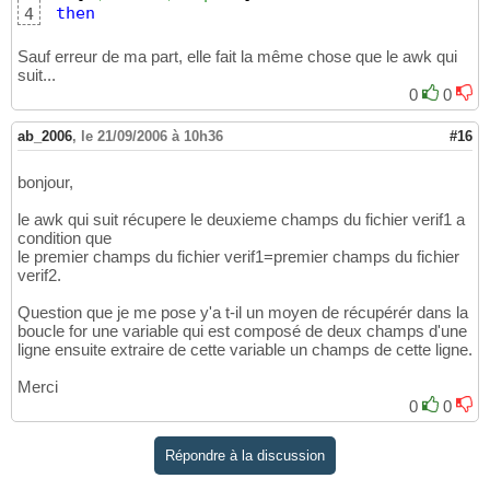
then
4
Sauf erreur de ma part, elle fait la même chose que le awk qui
suit...
0
0
ab_2006
,
le 21/09/2006 à 10h36
#16
bonjour,
le awk qui suit récupere le deuxieme champs du fichier verif1 a
condition que
le premier champs du fichier verif1=premier champs du fichier
verif2.
Question que je me pose y'a t-il un moyen de récupérér dans la
boucle for une variable qui est composé de deux champs d'une
ligne ensuite extraire de cette variable un champs de cette ligne.
Merci
0
0
Répondre à la discussion