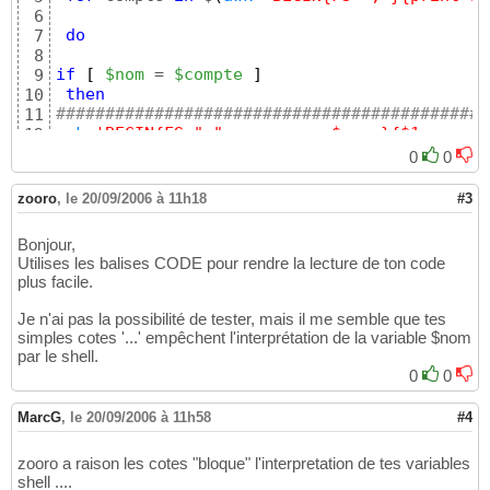
6
do
7
8
if
[
$nom
 = 
$compte
]
9
then
10
############################################
11
awk
'BEGIN{FS=";" ; nom_exp=$nom }{$1 == nom
12
awk
'{if ($1 == $nom) {print $2} fi }'
 verif
13
0
0
############################################
14
fi
15
zooro
,
le 20/09/2006 à 11h18
#3
done
16
done
17
Bonjour,
Utilises les balises CODE pour rendre la lecture de ton code
plus facile.
Je n'ai pas la possibilité de tester, mais il me semble que tes
simples cotes '...' empêchent l'interprétation de la variable $nom
par le shell.
0
0
MarcG
,
le 20/09/2006 à 11h58
#4
zooro a raison les cotes "bloque" l'interpretation de tes variables
shell ....