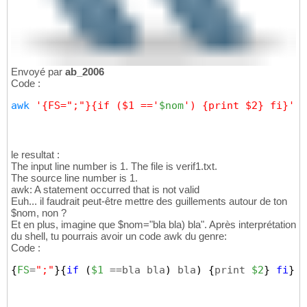
Envoyé par
ab_2006
Code :
awk
'{FS=";"}{if ($1 =='
$nom
') {print $2} fi}'
 v
le resultat :
The input line number is 1. The file is verif1.txt.
The source line number is 1.
awk: A statement occurred that is not valid
Euh... il faudrait peut-être mettre des guillements autour de ton
$nom, non ?
Et en plus, imagine que $nom="bla bla) bla". Après interprétation
du shell, tu pourrais avoir un code awk du genre:
Code :
{
FS
=
";"
}
{
if
(
$1
 ==bla bla
)
 bla
)
{
print 
$2
}
fi
}