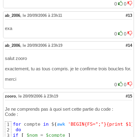
0
0
ab_2006
,
le 20/09/2006 à 23h11
#13
exa
0
0
ab_2006
,
le 20/09/2006 à 23h19
#14
salut zooro
exactement, tu as tous compris. je te confirme trois boucles for.
merci
0
0
zooro
,
le 20/09/2006 à 23h19
#15
Je ne comprends pas à quoi sert cette partie du code :
Code :
for
 compte 
in
 $
(
awk
'BEGIN{FS=";"}{print $1}'
1
do
2
if
[
$nom
 = 
$compte
]
3