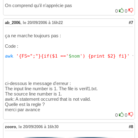
On comprend qu'il n'apprécie pas
0
0
ab_2006
,
le 20/09/2006 à 16h22
#7
ça ne marche toujours pas :
Code :
awk
'{FS=";"}{if($1 =='
$nom
') {print $2} fi}'
 ve
ci-dessous le message d'erreur :
The input line number is 1. The file is verif1.txt.
The source line number is 1.
awk: A statement occurred that is not valid.
Quelle est la regle ?
merci par avance
0
0
zooro
,
le 20/09/2006 à 16h30
#8