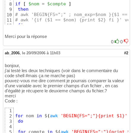
if
[
$nom
 = 
$compte
]
8
then
9
# awk 'BEGIN{FS=";" ; nom_exp=$nom }{$1 == n
10
# awk '{if ($1 == $nom) {print $2} fi }' ver
11
fi
12
done
13
done
14
Merci pour la réponse
0
0
ab_2006
,
le 20/09/2006 à 11h03
#2
bonjour,
j'ai testé les deux techniques (voir dans le commentaire du
code shell #mais ça ne marche pas)
pouvez-vous me dire comment je pourrais comparer la valeur
d'une variable avec le premier champs d'un fichier , en cas
d'égalité je récupere le deuxieme champs du fichier.?
merci
Code :
1
for
 nom 
in
 $
(
awk
'BEGIN{FS=";"}{print $1}'
<
2
do
3
4
for
 compte 
in
 $
(
awk
'BEGIN{FS=";"}{print $1
5