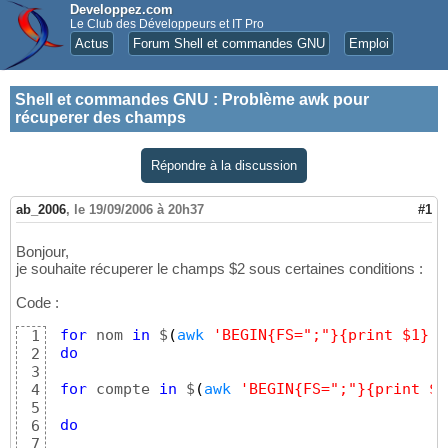
Developpez.com
Le Club des Développeurs et IT Pro
Actus
Forum Shell et commandes GNU
Emploi
Shell et commandes GNU
:
Problème awk pour
récuperer des champs
Répondre à la discussion
ab_2006
,
le 19/09/2006 à 20h37
#1
Bonjour,
je souhaite récuperer le champs $2 sous certaines conditions :
Code :
for
 nom 
in
 $
(
awk
'BEGIN{FS=";"}{print $1}'
1
do
2
3
for
 compte 
in
 $
(
awk
'BEGIN{FS=";"}{print $1
4
5
do
6
7