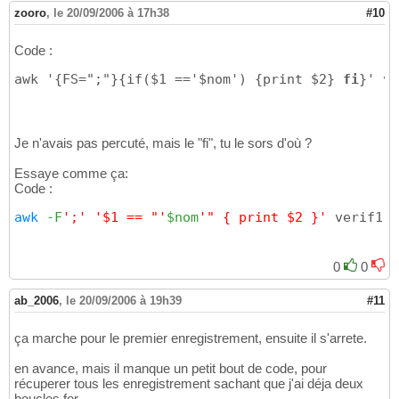
zooro
,
le 20/09/2006 à 17h38
#10
Code :
awk '{FS=";"}{if($1 =='$nom') {print $2} 
fi
}' ve
Je n'avais pas percuté, mais le "fi", tu le sors d'où ?
Essaye comme ça:
Code :
awk
-F
';'
'$1 == "'
$nom
'" { print $2 }'
 verif1.t
0
0
ab_2006
,
le 20/09/2006 à 19h39
#11
ça marche pour le premier enregistrement, ensuite il s'arrete.
en avance, mais il manque un petit bout de code, pour
récuperer tous les enregistrement sachant que j'ai déja deux
boucles for.