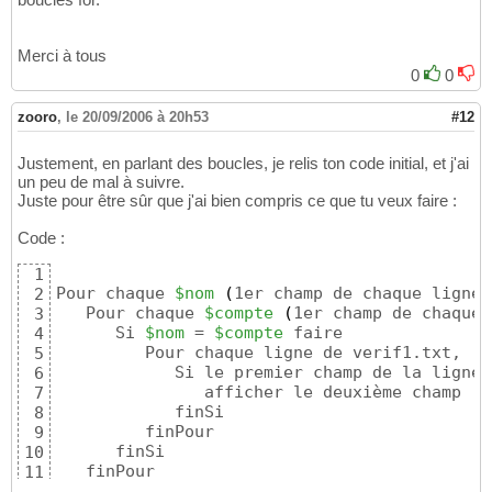
Merci à tous
0
0
zooro
,
le 20/09/2006 à 20h53
#12
Justement, en parlant des boucles, je relis ton code initial, et j'ai
un peu de mal à suivre.
Juste pour être sûr que j'ai bien compris ce que tu veux faire :
Code :
1
Pour chaque 
$nom
(
1er champ de chaque ligne 
2
   Pour chaque 
$compte
(
1er champ de chaque 
3
      Si 
$nom
 = 
$compte
 faire

4
         Pour chaque ligne de verif1.txt, 

5
            Si le premier champ de la ligne 
6
               afficher le deuxième champ

7
            finSi

8
         finPour

9
      finSi

10
   finPour

11
finPour
12