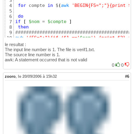
3
for
 compte 
in
 $
(
awk
'BEGIN{FS=";"}{print $1
4
5
do
6
if
[
$nom
 = 
$compte
]
7
then
8
###########################################
9
awk
'{FS=";"}{if ($1 =='
$nom
') {print $2} fi
10
#########################################
11
le resultat :
The input line number is 1. The file is verif1.txt.
The source line number is 1.
awk: A statement occurred that is not valid
0
0
zooro
,
le 20/09/2006 à 15h32
#6