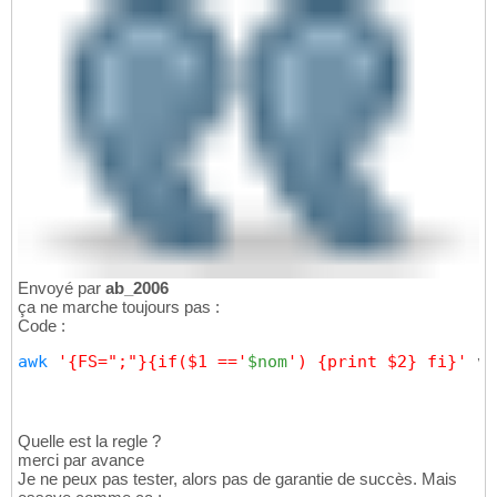
Envoyé par
ab_2006
ça ne marche toujours pas :
Code :
awk
'{FS=";"}{if($1 =='
$nom
') {print $2} fi}'
 ve
Quelle est la regle ?
merci par avance
Je ne peux pas tester, alors pas de garantie de succès. Mais