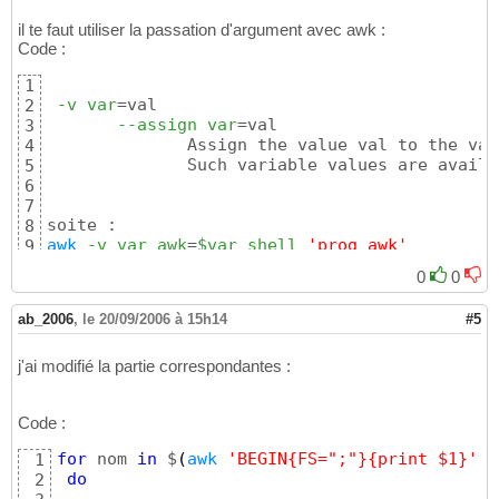
il te faut utiliser la passation d'argument avec awk :
Code :
1
-v
var
=val

2
--assign
var
=val

3
              Assign the value val to the var
4
              Such variable values are availa
5
6
7
8
awk
-v
var_awk
=
$var_shell
'prog awk'
9
0
0
ab_2006
,
le 20/09/2006 à 15h14
#5
j'ai modifié la partie correspondantes :
Code :
for
 nom 
in
 $
(
awk
'BEGIN{FS=";"}{print $1}'
<
1
do
2