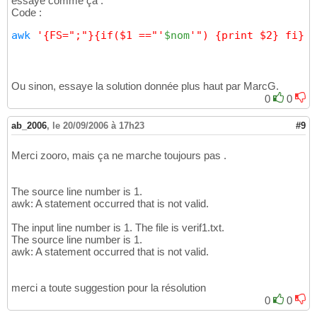
essaye comme ça :
Code :
awk
'{FS=";"}{if($1 =="'
$nom
'") {print $2} fi}'
 
Ou sinon, essaye la solution donnée plus haut par MarcG.
0
0
ab_2006
,
le 20/09/2006 à 17h23
#9
Merci zooro, mais ça ne marche toujours pas .
The source line number is 1.
awk: A statement occurred that is not valid.
The input line number is 1. The file is verif1.txt.
The source line number is 1.
awk: A statement occurred that is not valid.
merci a toute suggestion pour la résolution
0
0