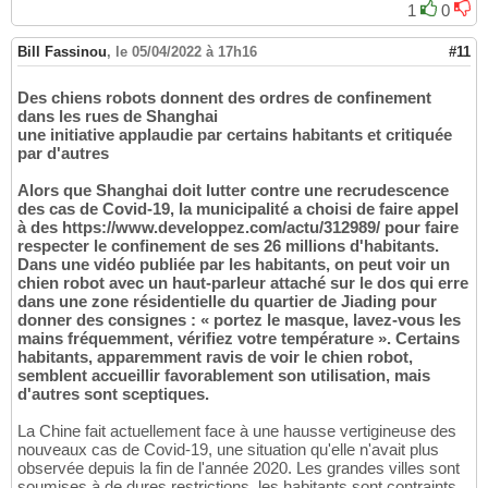
1
0
Bill Fassinou
,
le 05/04/2022 à 17h16
#11
Des chiens robots donnent des ordres de confinement
dans les rues de Shanghai
une initiative applaudie par certains habitants et critiquée
par d'autres
Alors que Shanghai doit lutter contre une recrudescence
des cas de Covid-19, la municipalité a choisi de faire appel
à des https://www.developpez.com/actu/312989/ pour faire
respecter le confinement de ses 26 millions d'habitants.
Dans une vidéo publiée par les habitants, on peut voir un
chien robot avec un haut-parleur attaché sur le dos qui erre
dans une zone résidentielle du quartier de Jiading pour
donner des consignes : « portez le masque, lavez-vous les
mains fréquemment, vérifiez votre température ». Certains
habitants, apparemment ravis de voir le chien robot,
semblent accueillir favorablement son utilisation, mais
d'autres sont sceptiques.
La Chine fait actuellement face à une hausse vertigineuse des
nouveaux cas de Covid-19, une situation qu'elle n'avait plus
observée depuis la fin de l'année 2020. Les grandes villes sont
soumises à de dures restrictions, les habitants sont contraints