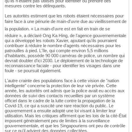
qu'ils n'étaient pas utilisés pour identifier ou prendre des
mesures contre les délinquants.
Les autorités estiment que les robots étaient nécessaires pour
faire face à une pénurie de main-d'uvre due au vieillissement de
la population. « La main-d'uvre est en fait en train de se
réduire », a déclaré Ong Ka Hing, de l'agence gouvernementale
qui a développé les robots Xavier, ajoutant qu'ils pourraient
contribuer à réduire le nombre d'agents nécessaires pour les
patrouilles à pied. L'île, qui compte environ 5,5 millions
d'habitants, possède 90 000 caméras de police, un nombre qui
devrait doubler d'ici 2030. Le déploiement de la technologie de
reconnaissance faciale - pour identifier les visages dans une
foule - se poursuit également.
L'autre crainte des populations face à cette vision de "nation
intelligente" concerne la protection de leur vie privée. Cette
année, les autorités ont admis que la police avait eu accès aux
données de suivi des contacts recueillies par un système
officiel dans le cadre de la lutte contre la propagation de la
Covid-19, ce qui a suscité une rare réaction du public. Le
gouvernement a ensuite adopté une loi visant à limiter leur
utilisation. Mais les critiques affirment que les lois de la cité-État
imposent généralement peu de limites à la surveillance
gouvernementale, et que les Singapouriens ont peu de contrôle
sur ce qu'il advient des données collectées.