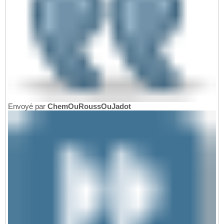
Envoyé par
ChemOuRoussOuJadot