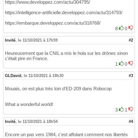
https://www.developpez.com/actu/304795/
https://intelligence-artificielle.developpez.com/actu/314793/
https://embarque.developpez.com/actu/318768/
8
0
Invité
,
le 11/10/2021 à 17h59
#2
Heureusement que la CNIL a mis le hola sur les drônes sinon
c'était pire en France.
1
0
GLDavid
,
le 11/10/2021 à 18h30
#3
Mouais, on est plus très loin d'ED-209 dans Robocop
What a wonderful world!
3
1
Invité
,
le 11/10/2021 à 18h54
#4
Encore un pas vers 1984, c'est affolant comment nos libertés