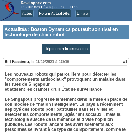
Developpez.com
Le Club des Développeurs et IT Pro
Actus
Forum Actualit�s
Emploi
Actualités
:
Boston Dynamics poursuit son rival en
technologie de chien robot
Répondre à la discussion
Bill Fassinou
,
le 11/10/2021 à 16h16
#1
Les nouveaux robots qui patrouillent pour détecter les
"comportements antisociaux" provoquent un malaise dans
les rues de Singapour
et attisent les craintes d'un État de surveillance
Le Singapour progresse lentement dans la mise en place de
son modèle de "nation intelligente". Le pays a récemment
déployé des robots pour patrouiller dans les villes et
détecter les comportements jugés "antisociaux", mais la
technologie suscite de la méfiance et divise l'opinion
publique. Les robots lancent des avertissements aux
personnes se livrant à ce type de comportement, comme le