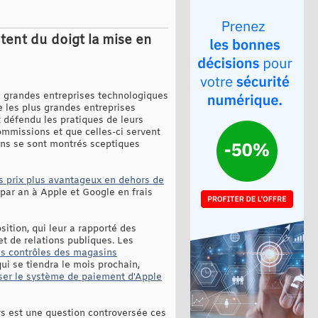
tent du doigt la mise en
es grandes entreprises technologiques
ue les plus grandes entreprises
 défendu les pratiques de leurs
commissions et que celles-ci servent
ains se sont montrés sceptiques
des prix plus avantageux en dehors de
 par an à Apple et Google en frais
ition, qui leur a rapporté des
et de relations publiques. Les
les contrôles des magasins
qui se tiendra le mois prochain,
liser le système de paiement d'Apple
rs est une question controversée ces