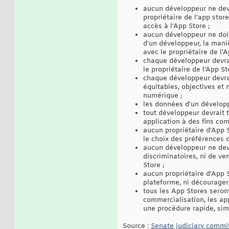
aucun développeur ne devra
propriétaire de l'app sto
accès à l'App Store ;
aucun développeur ne doit
d'un développeur, la maniè
avec le propriétaire de l'A
chaque développeur devrai
le propriétaire de l'App S
chaque développeur devrai
équitables, objectives et 
numérique ;
les données d'un développ
tout développeur devrait t
application à des fins com
aucun propriétaire d'App S
le choix des préférences o
aucun développeur ne devr
discriminatoires, ni de ve
Store ;
aucun propriétaire d'App S
plateforme, ni décourager
tous les App Stores seront
commercialisation, les ap
une procédure rapide, simp
Source :
Senate judiciary commi