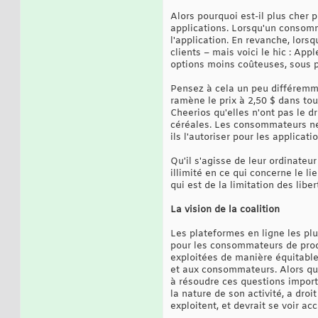
Alors pourquoi est-il plus cher p
applications. Lorsqu'un consomm
l'application. En revanche, lors
clients – mais voici le hic : Ap
options moins coûteuses, sous p
Pensez à cela un peu différemme
ramène le prix à 2,50 $ dans to
Cheerios qu'elles n'ont pas le dr
céréales. Les consommateurs ne 
ils l'autoriser pour les applicat
Qu'il s'agisse de leur ordinateu
illimité en ce qui concerne le li
qui est de la limitation des liber
La vision de la coalition
Les plateformes en ligne les pl
pour les consommateurs de produ
exploitées de manière équitable
et aux consommateurs. Alors que 
à résoudre ces questions importa
la nature de son activité, a dro
exploitent, et devrait se voir acc