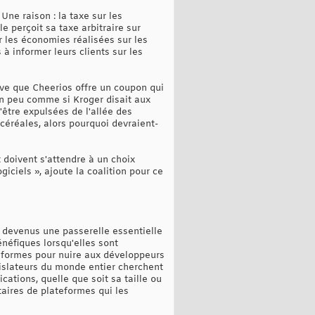
Une raison : la taxe sur les
 perçoit sa taxe arbitraire sur
r les économies réalisées sur les
à informer leurs clients sur les
ive que Cheerios offre un coupon qui
un peu comme si Kroger disait aux
d'être expulsées de l'allée des
éréales, alors pourquoi devraient-
 doivent s'attendre à un choix
giciels », ajoute la coalition pour ce
t devenus une passerelle essentielle
néfiques lorsqu'elles sont
teformes pour nuire aux développeurs
gislateurs du monde entier cherchent
ations, quelle que soit sa taille ou
étaires de plateformes qui les