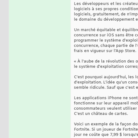
Les développeurs et les créateu
logiciels à ses propres condition
logiciels, gratuitement, de n'im
le domaine du développement et d
Un marché équitable et équilibr
concurrence sur iOS sans être co
programmer le système d'exploit
concurrence, chaque partie de l'
frais en vigueur sur l’App Store.
« À l'aube de la révolution des 
le système d'exploitation corres
C'est pourquoi aujourd'hui, les
d'exploitation. L'idée qu'un co
semble ridicule. Sauf que c'est
Les applications iPhone ne sont 
fonctionne sur leur appareil mobi
consommateurs veulent utiliser c
C'est un château de cartes.
Voici un exemple de la façon don
Fortnite. Si un joueur de Fortnit
jour ne coûte que 7,99 $ lorsqu'