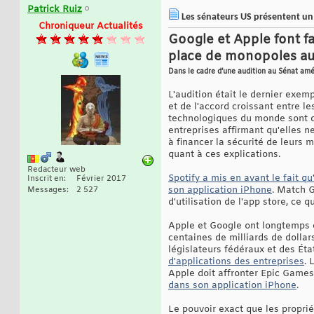
Patrick Ruiz
Les sénateurs US présentent un p
Chroniqueur Actualités
Google et Apple font fa
place de monopoles au 
Dans le cadre d’une audition au Sénat amé
L'audition était le dernier exem
et de l'accord croissant entre le
technologiques du monde sont de
entreprises affirmant qu'elles n
à financer la sécurité de leurs
quant à ces explications.
Redacteur web
Spotify a mis en avant le fait q
Inscrit en
Février 2017
son application iPhone
. Match G
Messages
2 527
d'utilisation de l'app store, ce 
Apple et Google ont longtemps e
centaines de milliards de dollar
législateurs fédéraux et des Éta
d'applications des entreprises
. 
Apple doit affronter Epic Games,
dans son application iPhone
.
Le pouvoir exact que les propri