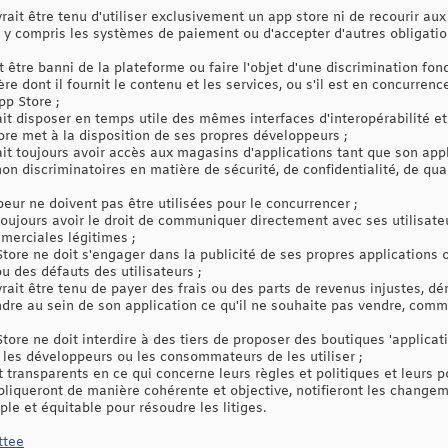
it être tenu d'utiliser exclusivement un app store ni de recourir aux 
re y compris les systèmes de paiement ou d'accepter d'autres obligati
 être banni de la plateforme ou faire l'objet d'une discrimination fo
re dont il fournit le contenu et les services, ou s'il est en concurre
pp Store ;
t disposer en temps utile des mêmes interfaces d'interopérabilité e
tore met à la disposition de ses propres développeurs ;
t toujours avoir accès aux magasins d'applications tant que son app
non discriminatoires en matière de sécurité, de confidentialité, de qua
eur ne doivent pas être utilisées pour le concurrencer ;
oujours avoir le droit de communiquer directement avec ses utilisateu
merciales légitimes ;
tore ne doit s'engager dans la publicité de ses propres applications o
u des défauts des utilisateurs ;
ait être tenu de payer des frais ou des parts de revenus injustes, d
ndre au sein de son application ce qu'il ne souhaite pas vendre, comm
tore ne doit interdire à des tiers de proposer des boutiques 'applicat
 les développeurs ou les consommateurs de les utiliser ;
 transparents en ce qui concerne leurs règles et politiques et leurs p
pliqueront de manière cohérente et objective, notifieront les changem
le et équitable pour résoudre les litiges.
ttee