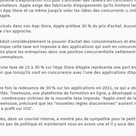
système d'exploitation iOS pour s'attribuer des faveurs en contrôlant l
mateurs. Apple exige des fabricants d'équipements qu'ils limitent le
n App Store et va même jusqu'à voler les idées des concurrents », ind
Apple.
ectués dans son App Store, Apple prélève 30 % du prix d'achat. Aucun 
ne s'en approche.
 réduit considérablement le pouvoir d'achat des consommateurs et éto
orsque cette taxe est imposée à des applications qui sont en concurre
ela place les entreprises dans une position concurrentielle nettemen
nsommateurs.
une taxe de 15 à 30 % sur l'App Store d'Apple représente une part é
loir que lorsqu'ils sont en concurrence avec l'une des applications d'Ap
re fois la redevance de 30 % sur les applications en 2011, ce qui a 
ités. Treehouse, une plateforme de formation en ligne, a développé un
es nombreuses victimes de la nouvelle taxe imposée. "Apple vient de 
reehouse, précisant que les "nouvelles règles draconiennes" avaient 
à profit sur iOS".
bs, dans un courriel interne, a montré peu de sympathie pour le petit d
ons pas de politique et maintenant nous en avons une et il y aura des 