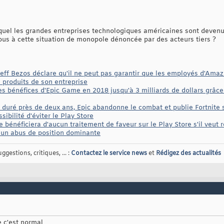
quel les grandes entreprises technologiques américaines sont devenu
us à cette situation de monopole dénoncée par des acteurs tiers ?
eff Bezos déclare qu'il ne peut pas garantir que les employés d'Ama
s produits de son entreprise
 les bénéfices d'Epic Game en 2018 jusqu'à 3 milliards de dollars gr
a duré près de deux ans, Epic abandonne le combat et publie Fortnite 
bilité d'éviter le Play Store
 bénéficiera d'aucun traitement de faveur sur le Play Store s'il veut 
 un abus de position dominante
gestions, critiques, ... :
Contactez le service news
et
Rédigez des actualités
 c'est normal