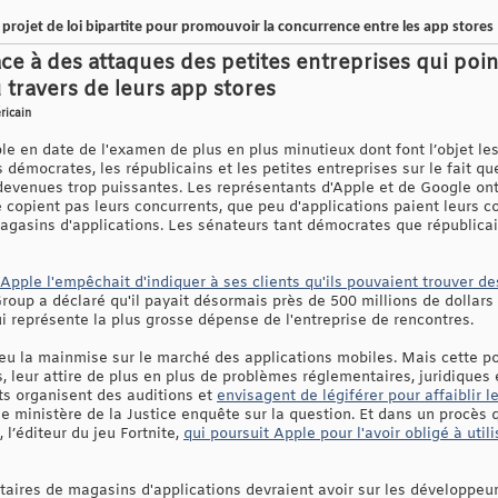
rojet de loi bipartite pour promouvoir la concurrence entre les app stores
ce à des attaques des petites entreprises qui poin
travers de leurs app stores
ricain
ple en date de l'examen de plus en plus minutieux dont font l’objet l
s démocrates, les républicains et les petites entreprises sur le fait q
venues trop puissantes. Les représentants d'Apple et de Google ont
e copient pas leurs concurrents, que peu d'applications paient leurs 
 magasins d'applications. Les sénateurs tant démocrates que républic
u'Apple l'empêchait d'indiquer à ses clients qu'ils pouvaient trouver 
roup a déclaré qu'il payait désormais près de 500 millions de dollars
qui représente la plus grosse dépense de l'entreprise de rencontres.
u la mainmise sur le marché des applications mobiles. Mais cette pos
s, leur attire de plus en plus de problèmes réglementaires, juridiques 
ts organisent des auditions et
envisagent de légiférer pour affaiblir 
Le ministère de la Justice enquête sur la question. Et dans un procès 
 l’éditeur du jeu Fortnite,
qui poursuit Apple pour l'avoir obligé à uti
étaires de magasins d'applications devraient avoir sur les développeu