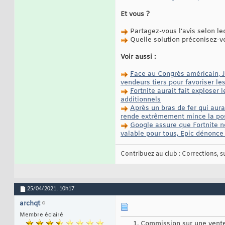
Et vous ?
Partagez-vous l’avis selon le
Quelle solution préconisez-vo
Voir aussi :
Face au Congrès américain, J
vendeurs tiers pour favoriser le
Fortnite aurait fait exploser
additionnels
Après un bras de fer qui aur
rende extrêmement mince la possi
Google assure que Fortnite ne
valable pour tous, Epic dénonce
Contribuez au club : Corrections, sug
25/04/2021,
10h17
archqt
Membre éclairé
Commission sur une vente