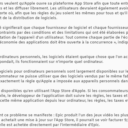
rs veulent qu'Apple ouvre sa plateforme App Store afin que toute entr
s et les diffuser librement. Les utilisateurs devraient également avoir 
porte où, afin que les règles du jeu soient les mêmes pour tous et qu'i
e la distribution de logiciels.
é signifierait que chaque fournisseur de logiciel et chaque fournisse
ntraints par des conditions et des limitations qui ont été élaborées p
ation de l'appareil d'un utilisateur. Tout comme chaque partie de l'é
économie des applications doit être ouverte à la concurrence », indiqu
ordinateurs personnels, les logiciels étaient quelque chose que l'on a
pondait, ils fonctionnaient sur n'importe quel ordinateur.
 logiciels pour ordinateurs personnels sont largement disponibles sur
nsommateur ne puisse utiliser que des logiciels vendus par le même fa
 exactement la règle qu'Apple a imposée aux appareils personnels dan
disponibles qu'en utilisant l'App Store d'Apple. Si les consommateurs
le, le développeur de l'application doit suivre les règles, les taxes e
ette même application depuis leur ordinateur, les règles, les taxes e
t ce problème se manifeste : Epic produit l'un des jeux vidéo les plu
e achetait une mise à jour sur l'App Store, il pourrait se voir facture
elle est achetée directement par l'intermédiaire d'Epic.