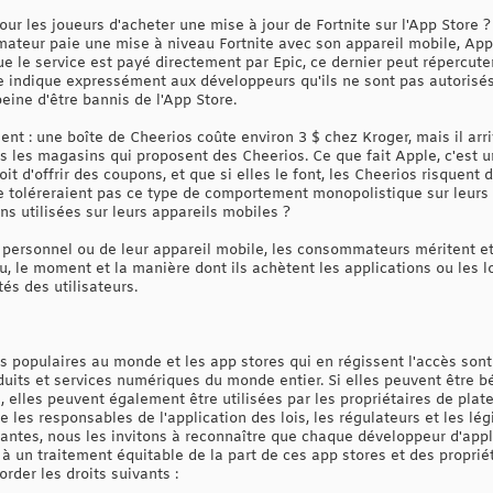
our les joueurs d'acheter une mise à jour de Fortnite sur l'App Store ? 
ateur paie une mise à niveau Fortnite avec son appareil mobile, Apple
que le service est payé directement par Epic, ce dernier peut répercute
ple indique expressément aux développeurs qu'ils ne sont pas autorisés 
eine d'être bannis de l'App Store.
nt : une boîte de Cheerios coûte environ 3 $ chez Kroger, mais il arr
us les magasins qui proposent des Cheerios. Ce que fait Apple, c'est 
oit d'offrir des coupons, et que si elles le font, les Cheerios risquent 
toléreraient pas ce type de comportement monopolistique sur leurs c
ions utilisées sur leurs appareils mobiles ?
r personnel ou de leur appareil mobile, les consommateurs méritent et
eu, le moment et la manière dont ils achètent les applications ou les lo
tés des utilisateurs.
us populaires au monde et les app stores qui en régissent l'accès son
its et services numériques du monde entier. Si elles peuvent être bé
, elles peuvent également être utilisées par les propriétaires de pla
les responsables de l'application des lois, les régulateurs et les lé
ntes, nous les invitons à reconnaître que chaque développeur d'applic
it à un traitement équitable de la part de ces app stores et des propri
order les droits suivants :