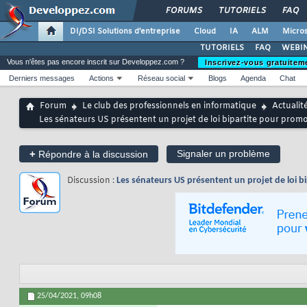
FORUMS
TUTORIELS
FAQ
DI/DSI Solutions d'entreprise
Cloud
IA
ALM
Micros
TUTORIELS
FAQ
WEBIN
Vous n'êtes pas encore inscrit sur Developpez.com ?
Inscrivez-vous gratuitem
Derniers messages
Actions
Réseau social
Blogs
Agenda
Chat
Forum
Le club des professionnels en informatique
Actualit
Les sénateurs US présentent un projet de loi bipartite pour promo
+
Signaler un problème
Répondre à la discussion
Discussion :
Les sénateurs US présentent un projet de loi b
25/04/2021,
09h08