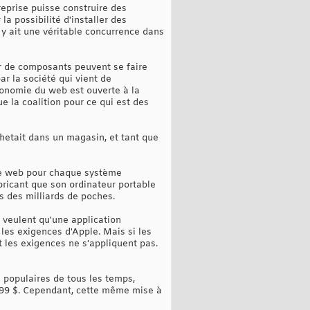
eprise puisse construire des
la possibilité d'installer des
l y ait une véritable concurrence dans
ur de composants peuvent se faire
ar la société qui vient de
conomie du web est ouverte à la
e la coalition pour ce qui est des
chetait dans un magasin, et tant que
 le web pour chaque système
bricant que son ordinateur portable
s des milliards de poches.
 veulent qu'une application
t les exigences d'Apple. Mais si les
t les exigences ne s'appliquent pas.
s populaires de tous les temps,
r 9,99 $. Cependant, cette même mise à