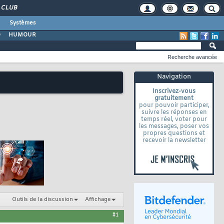
CLUB
Systèmes
O
HUMOUR
Recherche avancée
Navigation
Inscrivez-vous
gratuitement
pour pouvoir participer,
suivre les réponses en
temps réel, voter pour
les messages, poser vos
propres questions et
recevoir la newsletter
Outils de la discussion
Affichage
#1