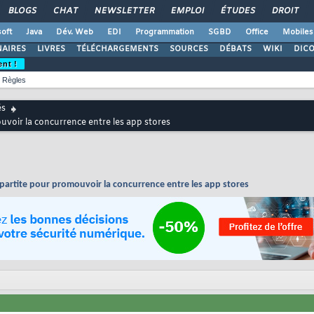
BLOGS
CHAT
NEWSLETTER
EMPLOI
ÉTUDES
DROIT
oft
Java
Dév. Web
EDI
Programmation
SGBD
Office
Mobiles
AIRES
LIVRES
TÉLÉCHARGEMENTS
SOURCES
DÉBATS
WIKI
DIC
ent !
Règles
és
uvoir la concurrence entre les app stores
ipartite pour promouvoir la concurrence entre les app stores