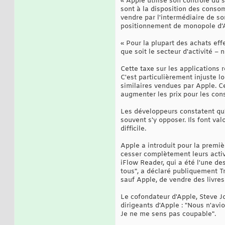
« Apple utilise son contrôle du 
sont à la disposition des consom
vendre par l'intermédiaire de so
positionnement de monopole d’
« Pour la plupart des achats eff
que soit le secteur d'activité – 
Cette taxe sur les applications
C'est particulièrement injuste l
similaires vendues par Apple. C
augmenter les prix pour les co
Les développeurs constatent qu'
souvent s'y opposer. Ils font va
difficile.
Apple a introduit pour la premiè
cesser complètement leurs activ
iFlow Reader, qui a été l'une d
tous", a déclaré publiquement T
sauf Apple, de vendre des livres 
Le cofondateur d'Apple, Steve Jo
dirigeants d'Apple : "Nous n'avi
Je ne me sens pas coupable".