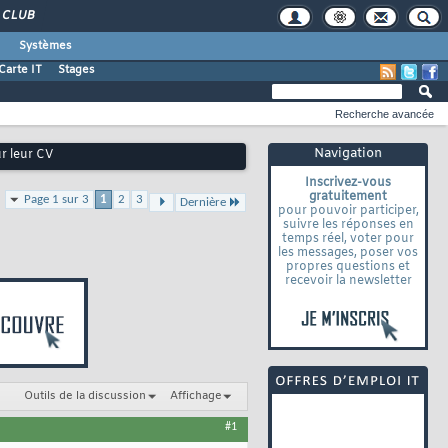
CLUB
Systèmes
Carte IT
Stages
Recherche avancée
Navigation
ur leur CV
Inscrivez-vous
gratuitement
Page 1 sur 3
1
2
3
Dernière
pour pouvoir participer,
suivre les réponses en
temps réel, voter pour
les messages, poser vos
propres questions et
recevoir la newsletter
Outils de la discussion
Affichage
#1