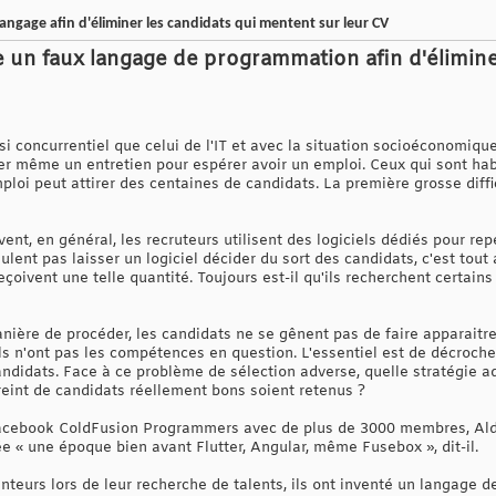
langage afin d'éliminer les candidats qui mentent sur leur CV
ée un faux langage de programmation afin d'élimine
 concurrentiel que celui de l'IT et avec la situation socioéconomique 
her même un entretien pour espérer avoir un emploi. Ceux qui sont hab
mploi peut attirer des centaines de candidats. La première grosse diff
vent, en général, les recruteurs utilisent des logiciels dédiés pour rep
ulent pas laisser un logiciel décider du sort des candidats, c'est tout
çoivent une telle quantité. Toujours est-il qu'ils recherchent certain
ière de procéder, les candidats ne se gênent pas de faire apparaitr
ls n'ont pas les compétences en question. L'essentiel est de décrocher 
candidats. Face à ce problème de sélection adverse, quelle stratégie ad
reint de candidats réellement bons soient retenus ?
Facebook ColdFusion Programmers avec de plus de 3000 membres, Al
sée « une époque bien avant Flutter, Angular, même Fusebox », dit-il.
enteurs lors de leur recherche de talents, ils ont inventé un langage