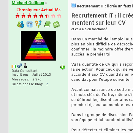
Michael Guilloux
Recrutement IT : il crée un faux 
Chroniqueur Actualités
Recrutement IT : il cr
mentent sur leur CV
et cela a bien fonctionné
Dans un marché de l'emploi aussi
plus en plus difficile de décroc
confirmer : la moindre offre d'e
succès le premier tri.
Vu la quantité de CV qu'ils reçoi
la sélection. Pour ceux qui ne ve
Data Consultant
accordent aux CV quand ils en re
Inscrit en
Juillet 2013
candidat pour l'étape suivante.
Messages
2 976
Billets dans le blog
2
Ayant connaissance de cette man
et mots clés de l'offre, même s'i
se débrouiller, disent certains 
premier tri, seul un nombre rest
Dans le groupe de discussion 
son équipe et lui auraient utili
Pour détecter et éliminer les m