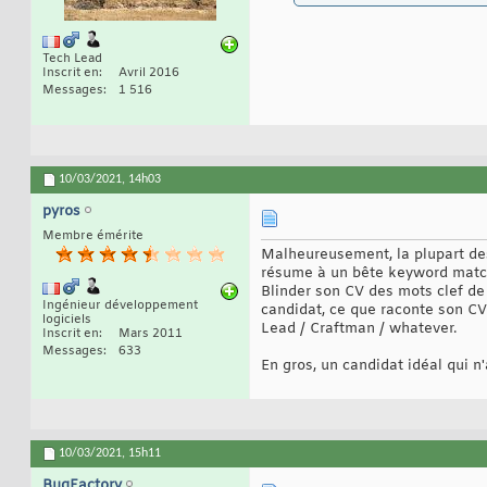
Tech Lead
Inscrit en
Avril 2016
Messages
1 516
10/03/2021,
14h03
pyros
Membre émérite
Malheureusement, la plupart des 
résume à un bête keyword match
Blinder son CV des mots clef de 
Ingénieur développement
candidat, ce que raconte son CV
logiciels
Lead / Craftman / whatever.
Inscrit en
Mars 2011
Messages
633
En gros, un candidat idéal qui n
10/03/2021,
15h11
BugFactory