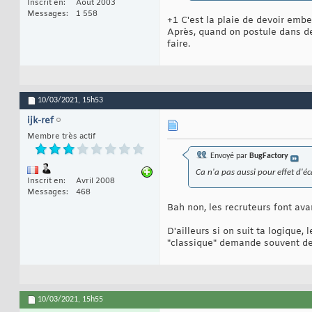
Inscrit en
Août 2003
Messages
1 558
+1 C'est la plaie de devoir embe
Après, quand on postule dans des
faire.
10/03/2021,
15h53
ijk-ref
Membre très actif
Envoyé par
BugFactory
Ca n'a pas aussi pour effet d'éc
Inscrit en
Avril 2008
Messages
468
Bah non, les recruteurs font av
D'ailleurs si on suit ta logiqu
"classique" demande souvent de
10/03/2021,
15h55