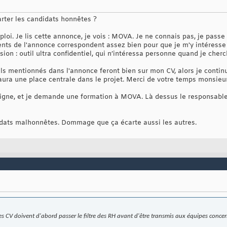
arter les candidats honnêtes ?
oi. Je lis cette annonce, je vois : MOVA. Je ne connais pas, je passe
nts de l'annonce correspondent assez bien pour que je m'y intéress
usion : outil ultra confidentiel, qui n’intéressa personne quand je che
ls mentionnés dans l'annonce feront bien sur mon CV, alors je continu
 aura une place centrale dans le projet. Merci de votre temps monsieur,
igne, et je demande une formation à MOVA. Là dessus le responsable 
idats malhonnêtes. Dommage que ça écarte aussi les autres.
 CV doivent d'abord passer le filtre des RH avant d'être transmis aux équipes concer