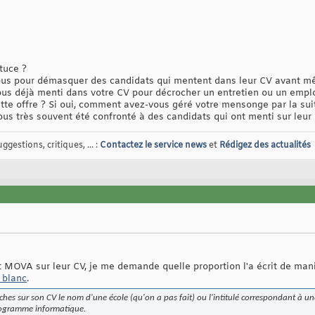
tuce ?
vous pour démasquer des candidats qui mentent dans leur CV avant mê
ous déjà menti dans votre CV pour décrocher un entretien ou un emplo
te offre ? Si oui, comment avez-vous géré votre mensonge par la sui
ous très souvent été confronté à des candidats qui ont menti sur leur
gestions, critiques, ... :
Contactez le service news
et
Rédigez des actualités
t MOVA sur leur CV, je me demande quelle proportion l'a écrit de maniè
 blanc
.
blanches sur son CV le nom d'une école (qu'on a pas fait) ou l'intitulé correspondant à 
programme informatique.