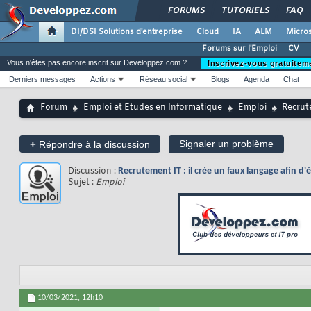
FORUMS
TUTORIELS
FAQ
DI/DSI Solutions d'entreprise
Cloud
IA
ALM
Micros
Forums sur l'Emploi
CV
Vous n'êtes pas encore inscrit sur Developpez.com ?
Inscrivez-vous gratuitem
Derniers messages
Actions
Réseau social
Blogs
Agenda
Chat
Forum
Emploi et Etudes en Informatique
Emploi
Recrute
+
Signaler un problème
Répondre à la discussion
Discussion :
Recrutement IT : il crée un faux langage afin d'
Sujet :
Emploi
10/03/2021,
12h10