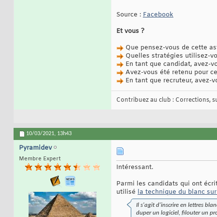
Source :
Facebook
Et vous ?
Que pensez-vous de cette as
Quelles stratégies utilisez-
En tant que candidat, avez-v
Avez-vous été retenu pour cet
En tant que recruteur, avez-v
Contribuez au club : Corrections, sug
10/03/2021,
13h43
Pyramidev
Membre Expert
Intéressant.
Parmi les candidats qui ont écri
utilisé
la technique du blanc sur
Il s'agit d'inscrire en lettres 
duper un logiciel, filouter un 