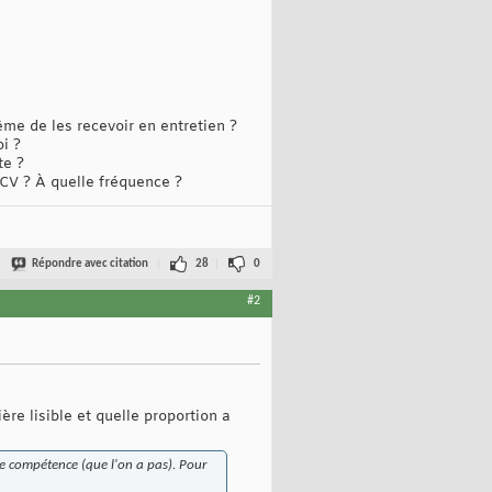
me de les recevoir en entretien ?
i ?
te ?
 CV ? À quelle fréquence ?
Répondre avec citation
28
0
#2
re lisible et quelle proportion a
une compétence (que l'on a pas). Pour