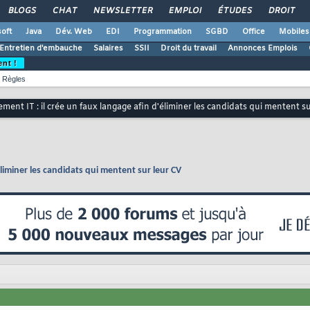
BLOGS
CHAT
NEWSLETTER
EMPLOI
ÉTUDES
DROIT
oft
Java
Dév. Web
EDI
Programmation
SGBD
Office
Mobiles
Entretien d'embauche
Salaires
SSII
Droit du travail
Annonces Emplois
ent !
Règles
ment IT : il crée un faux langage afin d'éliminer les candidats qui mentent s
éliminer les candidats qui mentent sur leur CV