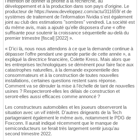
l'intention de donner la priorité à la recherche, au
développement et à la production dans son pays d'origine. Le
producteur de https://www.developpez.com/actu/311659/ et de
systèmes de traitement de l'information Nvidia s'est également
joint au club des estimations "sombres" vendredi. La société est
du même avis, mais a ajouté qu'elle disposera d'une « offre
suffisante pour soutenir la croissance séquentielle au-delà du
premier trimestre [fiscal] [2022] ».
« D'ici là, nous nous attendons à ce que la demande continue à
dépasser l'offre pendant une grande partie de cette année », a
expliqué la directrice financière, Colette Kress. Mais alors que
les entreprises technologiques se démènent pour faire face aux
catastrophes naturelles, à la demande exponentielle des
consommateurs et à la construction de toutes nouvelles
installations, certaines questions restent sans réponse.
Comment va se dérouler la mise à l'échelle de tant de nouvelles
usines ? Respecteront-elles les délais de construction et
seront-elles aussi efficaces comme annoncé ?
Les constructeurs automobiles et les joueurs observeront la
situation avec un vif intérêt. D'autres dirigeants de la Tech
partageraient également le même avis, notamment le PDG de
Foxconn. Il aurait indiqué récemment que le manque de
semiconducteurs se ferait très largement sentir jusqu'au
second trimestre 2022.