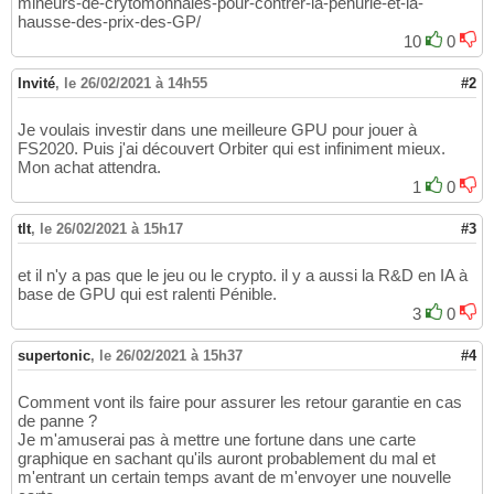
mineurs-de-crytomonnaies-pour-contrer-la-penurie-et-la-
hausse-des-prix-des-GP/
10
0
Invité
,
le 26/02/2021 à 14h55
#2
Je voulais investir dans une meilleure GPU pour jouer à
FS2020. Puis j'ai découvert Orbiter qui est infiniment mieux.
Mon achat attendra.
1
0
tlt
,
le 26/02/2021 à 15h17
#3
et il n'y a pas que le jeu ou le crypto. il y a aussi la R&D en IA à
base de GPU qui est ralenti Pénible.
3
0
supertonic
,
le 26/02/2021 à 15h37
#4
Comment vont ils faire pour assurer les retour garantie en cas
de panne ?
Je m'amuserai pas à mettre une fortune dans une carte
graphique en sachant qu'ils auront probablement du mal et
m'entrant un certain temps avant de m'envoyer une nouvelle