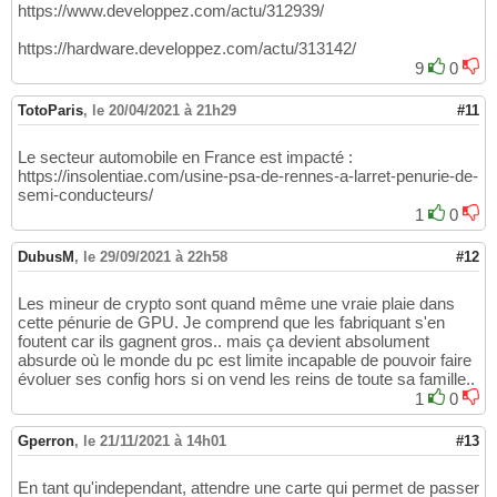
https://www.developpez.com/actu/312939/
https://hardware.developpez.com/actu/313142/
9
0
TotoParis
,
le 20/04/2021 à 21h29
#11
Le secteur automobile en France est impacté :
https://insolentiae.com/usine-psa-de-rennes-a-larret-penurie-de-
semi-conducteurs/
1
0
DubusM
,
le 29/09/2021 à 22h58
#12
Les mineur de crypto sont quand même une vraie plaie dans
cette pénurie de GPU. Je comprend que les fabriquant s'en
foutent car ils gagnent gros.. mais ça devient absolument
absurde où le monde du pc est limite incapable de pouvoir faire
évoluer ses config hors si on vend les reins de toute sa famille..
1
0
Gperron
,
le 21/11/2021 à 14h01
#13
En tant qu'independant, attendre une carte qui permet de passer