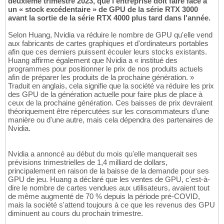
deuxième trimestre 2023, que l'entreprise doit faire face à
un « stock excédentaire » de GPU de la série RTX 3000
avant la sortie de la série RTX 4000 plus tard dans l'année.
Selon Huang, Nvidia va réduire le nombre de GPU qu'elle vend
aux fabricants de cartes graphiques et d'ordinateurs portables
afin que ces derniers puissent écouler leurs stocks existants.
Huang affirme également que Nvidia a « institué des
programmes pour positionner le prix de nos produits actuels
afin de préparer les produits de la prochaine génération. »
Traduit en anglais, cela signifie que la société va réduire les prix
des GPU de la génération actuelle pour faire plus de place à
ceux de la prochaine génération. Ces baisses de prix devraient
théoriquement être répercutées sur les consommateurs d'une
manière ou d'une autre, mais cela dépendra des partenaires de
Nvidia.
Nvidia a annoncé au début du mois qu'elle manquerait ses
prévisions trimestrielles de 1,4 milliard de dollars,
principalement en raison de la baisse de la demande pour ses
GPU de jeu. Huang a déclaré que les ventes de GPU, c'est-à-
dire le nombre de cartes vendues aux utilisateurs, avaient tout
de même augmenté de 70 % depuis la période pré-COVID,
mais la société s'attend toujours à ce que les revenus des GPU
diminuent au cours du prochain trimestre.