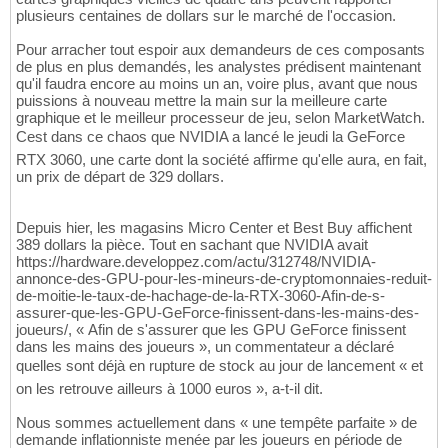
plusieurs centaines de dollars sur le marché de l'occasion.
Pour arracher tout espoir aux demandeurs de ces composants
de plus en plus demandés, les analystes prédisent maintenant
qu'il faudra encore au moins un an, voire plus, avant que nous
puissions à nouveau mettre la main sur la meilleure carte
graphique et le meilleur processeur de jeu, selon MarketWatch.
Cest dans ce chaos que NVIDIA a lancé le jeudi la GeForce
RTX 3060, une carte dont la société affirme qu'elle aura, en fait,
un prix de départ de 329 dollars.
Depuis hier, les magasins Micro Center et Best Buy affichent
389 dollars la pièce. Tout en sachant que NVIDIA avait
https://hardware.developpez.com/actu/312748/NVIDIA-
annonce-des-GPU-pour-les-mineurs-de-cryptomonnaies-reduit-
de-moitie-le-taux-de-hachage-de-la-RTX-3060-Afin-de-s-
assurer-que-les-GPU-GeForce-finissent-dans-les-mains-des-
joueurs/, « Afin de s'assurer que les GPU GeForce finissent
dans les mains des joueurs », un commentateur a déclaré
quelles sont déjà en rupture de stock au jour de lancement « et
on les retrouve ailleurs à 1000 euros », a-t-il dit.
Nous sommes actuellement dans « une tempête parfaite » de
demande inflationniste menée par les joueurs en période de