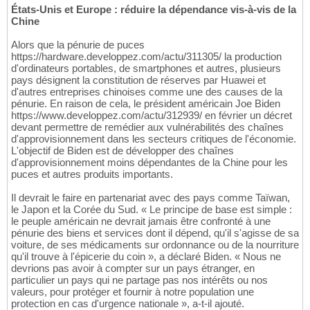
États-Unis et Europe : réduire la dépendance vis-à-vis de la
Chine
Alors que la pénurie de puces
https://hardware.developpez.com/actu/311305/ la production
d'ordinateurs portables, de smartphones et autres, plusieurs
pays désignent la constitution de réserves par Huawei et
d'autres entreprises chinoises comme une des causes de la
pénurie. En raison de cela, le président américain Joe Biden
https://www.developpez.com/actu/312939/ en février un décret
devant permettre de remédier aux vulnérabilités des chaînes
d'approvisionnement dans les secteurs critiques de l'économie.
L'objectif de Biden est de développer des chaînes
d'approvisionnement moins dépendantes de la Chine pour les
puces et autres produits importants.
Il devrait le faire en partenariat avec des pays comme Taïwan,
le Japon et la Corée du Sud. « Le principe de base est simple :
le peuple américain ne devrait jamais être confronté à une
pénurie des biens et services dont il dépend, qu'il s'agisse de sa
voiture, de ses médicaments sur ordonnance ou de la nourriture
qu'il trouve à l'épicerie du coin », a déclaré Biden. « Nous ne
devrions pas avoir à compter sur un pays étranger, en
particulier un pays qui ne partage pas nos intérêts ou nos
valeurs, pour protéger et fournir à notre population une
protection en cas d'urgence nationale », a-t-il ajouté.