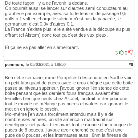
De toute façon il y a de l'avenir la dedans.
On pourrait aussi se lancer sur d'autres semi conducteurs au
graphène par exemple, avec sa forte tension de passage 0,5
volts à 1 volt en charge le silicium n'est pas la panacée, le
germanium c'est 0,3v d'autres 0,1.
La France n'existe plus, elle a été vendue à la découpe au plus
offrant (cf Alstom) donc tout ça c'est des vux pieux.
Et ça ne va pas aller en s'améliorant.
3
0
pemmore
,
le 05/03/2021 à 18h50
#9
Ben cette semaine, mme Pompili est descendue en Sarthe voir
un petit fabriquant de puces avec le gros chèque que cette boîte
passe au niveau supérieur, j'avoue ignorer l'éxistence de cette
boîte pensant que les derniers fours français avaient étés
ferraillés bien que neufs chez Alcatel, faudrait militer pour que
tout le monde ne mélange pas puces et wafers car ignorant le
mot on en ignore le besoin.
Moi-même j'en avais forcément entendu mais il y a de
nombreuses années, un site américain mal traduit sur
developpez.net parlait bien avant tout le monde d'un manque de
puces de 8 pouces, j'avoue avoir cherché ce que c'est une
puce de 8 pouces, et les internautes aussi, 8nm la finesse de