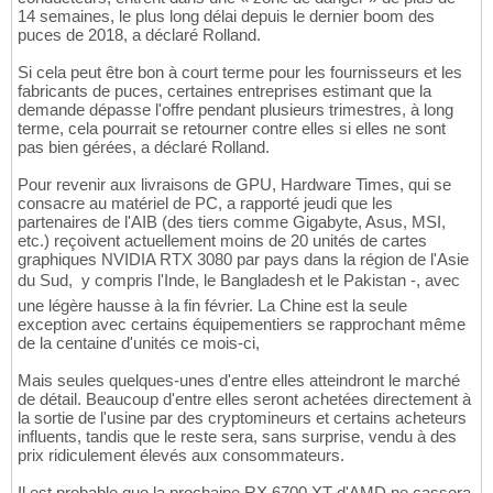
14 semaines, le plus long délai depuis le dernier boom des
puces de 2018, a déclaré Rolland.
Si cela peut être bon à court terme pour les fournisseurs et les
fabricants de puces, certaines entreprises estimant que la
demande dépasse l'offre pendant plusieurs trimestres, à long
terme, cela pourrait se retourner contre elles si elles ne sont
pas bien gérées, a déclaré Rolland.
Pour revenir aux livraisons de GPU, Hardware Times, qui se
consacre au matériel de PC, a rapporté jeudi que les
partenaires de l'AIB (des tiers comme Gigabyte, Asus, MSI,
etc.) reçoivent actuellement moins de 20 unités de cartes
graphiques NVIDIA RTX 3080 par pays dans la région de l'Asie
du Sud,  y compris l'Inde, le Bangladesh et le Pakistan -, avec
une légère hausse à la fin février. La Chine est la seule
exception avec certains équipementiers se rapprochant même
de la centaine d'unités ce mois-ci,
Mais seules quelques-unes d'entre elles atteindront le marché
de détail. Beaucoup d'entre elles seront achetées directement à
la sortie de l'usine par des cryptomineurs et certains acheteurs
influents, tandis que le reste sera, sans surprise, vendu à des
prix ridiculement élevés aux consommateurs.
Il est probable que la prochaine RX 6700 XT d'AMD ne cassera