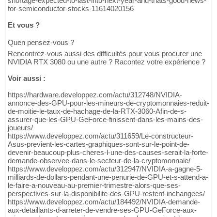
shortage-expected-to-last-into-next-year-and-thats-good-news-
for-semiconductor-stocks-11614020156
Et vous ?
Quen pensez-vous ?
Rencontrez-vous aussi des difficultés pour vous procurer une
NVIDIA RTX 3080 ou une autre ? Racontez votre expérience ?
Voir aussi :
https://hardware.developpez.com/actu/312748/NVIDIA-
annonce-des-GPU-pour-les-mineurs-de-cryptomonnaies-reduit-
de-moitie-le-taux-de-hachage-de-la-RTX-3060-Afin-de-s-
assurer-que-les-GPU-GeForce-finissent-dans-les-mains-des-
joueurs/
https://www.developpez.com/actu/311659/Le-constructeur-
Asus-previent-les-cartes-graphiques-sont-sur-le-point-de-
devenir-beaucoup-plus-cheres-l-une-des-causes-serait-la-forte-
demande-observee-dans-le-secteur-de-la-cryptomonnaie/
https://www.developpez.com/actu/312947/NVIDIA-a-gagne-5-
milliards-de-dollars-pendant-une-penurie-de-GPU-et-s-attend-a-
le-faire-a-nouveau-au-premier-trimestre-alors-que-ses-
perspectives-sur-la-disponibilite-des-GPU-restent-inchangees/
https://www.developpez.com/actu/184492/NVIDIA-demande-
aux-detaillants-d-arreter-de-vendre-ses-GPU-GeForce-aux-