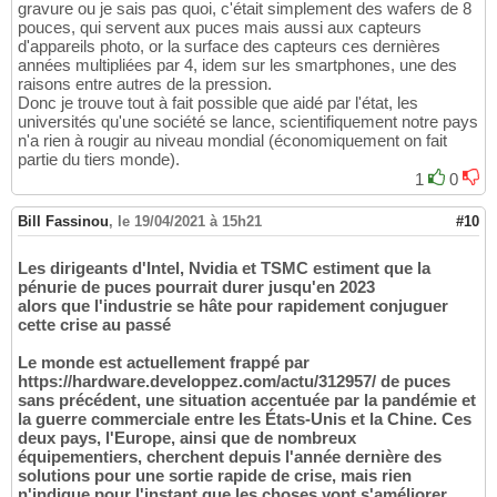
gravure ou je sais pas quoi, c'était simplement des wafers de 8
pouces, qui servent aux puces mais aussi aux capteurs
d'appareils photo, or la surface des capteurs ces dernières
années multipliées par 4, idem sur les smartphones, une des
raisons entre autres de la pression.
Donc je trouve tout à fait possible que aidé par l'état, les
universités qu'une société se lance, scientifiquement notre pays
n'a rien à rougir au niveau mondial (économiquement on fait
partie du tiers monde).
1
0
Bill Fassinou
,
le 19/04/2021 à 15h21
#10
Les dirigeants d'Intel, Nvidia et TSMC estiment que la
pénurie de puces pourrait durer jusqu'en 2023
alors que l'industrie se hâte pour rapidement conjuguer
cette crise au passé
Le monde est actuellement frappé par
https://hardware.developpez.com/actu/312957/ de puces
sans précédent, une situation accentuée par la pandémie et
la guerre commerciale entre les États-Unis et la Chine. Ces
deux pays, l'Europe, ainsi que de nombreux
équipementiers, cherchent depuis l'année dernière des
solutions pour une sortie rapide de crise, mais rien
n'indique pour l'instant que les choses vont s'améliorer