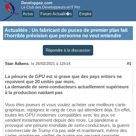
Developpez.com
Le Club des Développeurs et IT Pro
Actus
Forum Actualit�s
Emploi
Actualités
:
Un fabricant de puces de premier plan fait
l'horrible prévision que personne ne veut entendre
Répondre à la discussion
Stan Adkens
,
le 26/02/2021 à 12h14
#1
La pénurie de GPU est si grave que des pays entiers ne
reçoivent que 20 unités par mois,
La demande de semi-conducteurs actuellement supérieure
à la production naidant pas
Vous êtes joueurs et vous voulez acheter une meilleure carte
graphique, rejoignez le rang de ceux qui attendent déjà. En effet,
toutes les GPU modernes compatibles avec les jeux se
vendent instantanément depuis des mois. La pandémie a
provoqué une pénurie mondiale de semi-conducteurs, la guerre
commerciale de Trump n'a pas aidé et maintenant, même des
cartes graphiques vieilles de quatre ans peuvent rapporter