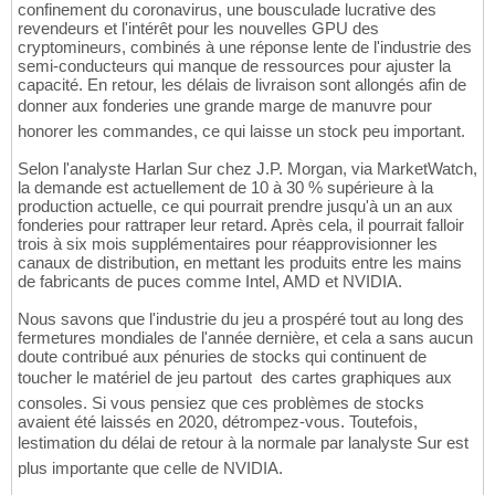
confinement du coronavirus, une bousculade lucrative des
revendeurs et l'intérêt pour les nouvelles GPU des
cryptomineurs, combinés à une réponse lente de l'industrie des
semi-conducteurs qui manque de ressources pour ajuster la
capacité. En retour, les délais de livraison sont allongés afin de
donner aux fonderies une grande marge de manuvre pour
honorer les commandes, ce qui laisse un stock peu important.
Selon l'analyste Harlan Sur chez J.P. Morgan, via MarketWatch,
la demande est actuellement de 10 à 30 % supérieure à la
production actuelle, ce qui pourrait prendre jusqu'à un an aux
fonderies pour rattraper leur retard. Après cela, il pourrait falloir
trois à six mois supplémentaires pour réapprovisionner les
canaux de distribution, en mettant les produits entre les mains
de fabricants de puces comme Intel, AMD et NVIDIA.
Nous savons que l'industrie du jeu a prospéré tout au long des
fermetures mondiales de l'année dernière, et cela a sans aucun
doute contribué aux pénuries de stocks qui continuent de
toucher le matériel de jeu partout  des cartes graphiques aux
consoles. Si vous pensiez que ces problèmes de stocks
avaient été laissés en 2020, détrompez-vous. Toutefois,
lestimation du délai de retour à la normale par lanalyste Sur est
plus importante que celle de NVIDIA.