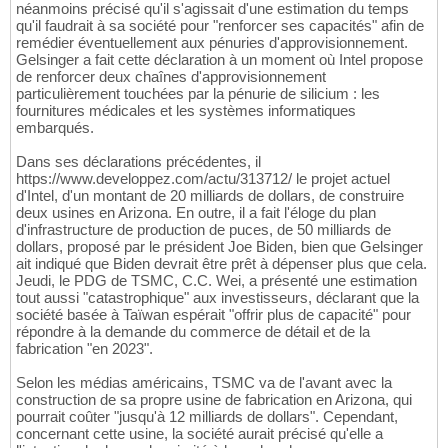
néanmoins précisé qu'il s'agissait d'une estimation du temps
qu'il faudrait à sa société pour "renforcer ses capacités" afin de
remédier éventuellement aux pénuries d'approvisionnement.
Gelsinger a fait cette déclaration à un moment où Intel propose
de renforcer deux chaînes d'approvisionnement
particulièrement touchées par la pénurie de silicium : les
fournitures médicales et les systèmes informatiques
embarqués.
Dans ses déclarations précédentes, il
https://www.developpez.com/actu/313712/ le projet actuel
d'Intel, d'un montant de 20 milliards de dollars, de construire
deux usines en Arizona. En outre, il a fait l'éloge du plan
d'infrastructure de production de puces, de 50 milliards de
dollars, proposé par le président Joe Biden, bien que Gelsinger
ait indiqué que Biden devrait être prêt à dépenser plus que cela.
Jeudi, le PDG de TSMC, C.C. Wei, a présenté une estimation
tout aussi "catastrophique" aux investisseurs, déclarant que la
société basée à Taïwan espérait "offrir plus de capacité" pour
répondre à la demande du commerce de détail et de la
fabrication "en 2023".
Selon les médias américains, TSMC va de l'avant avec la
construction de sa propre usine de fabrication en Arizona, qui
pourrait coûter "jusqu'à 12 milliards de dollars". Cependant,
concernant cette usine, la société aurait précisé qu'elle a