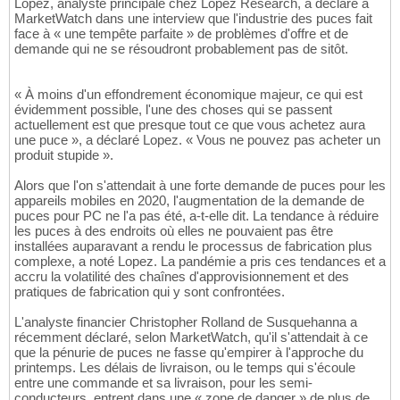
Lopez, analyste principale chez Lopez Research, a déclaré à
MarketWatch dans une interview que l'industrie des puces fait
face à « une tempête parfaite » de problèmes d'offre et de
demande qui ne se résoudront probablement pas de sitôt.
« À moins d'un effondrement économique majeur, ce qui est
évidemment possible, l'une des choses qui se passent
actuellement est que presque tout ce que vous achetez aura
une puce », a déclaré Lopez. « Vous ne pouvez pas acheter un
produit stupide ».
Alors que l'on s'attendait à une forte demande de puces pour les
appareils mobiles en 2020, l'augmentation de la demande de
puces pour PC ne l'a pas été, a-t-elle dit. La tendance à réduire
les puces à des endroits où elles ne pouvaient pas être
installées auparavant a rendu le processus de fabrication plus
complexe, a noté Lopez. La pandémie a pris ces tendances et a
accru la volatilité des chaînes d'approvisionnement et des
pratiques de fabrication qui y sont confrontées.
L'analyste financier Christopher Rolland de Susquehanna a
récemment déclaré, selon MarketWatch, qu'il s'attendait à ce
que la pénurie de puces ne fasse qu'empirer à l'approche du
printemps. Les délais de livraison, ou le temps qui s'écoule
entre une commande et sa livraison, pour les semi-
conducteurs, entrent dans une « zone de danger » de plus de