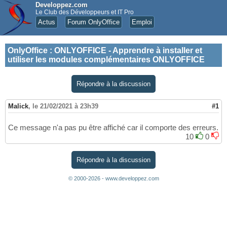
Developpez.com
Le Club des Développeurs et IT Pro
Actus
Forum OnlyOffice
Emploi
OnlyOffice
:
ONLYOFFICE - Apprendre à installer et
utiliser les modules complémentaires ONLYOFFICE
Répondre à la discussion
Malick
,
le 21/02/2021 à 23h39
#1
Ce message n'a pas pu être affiché car il comporte des erreurs.
10
0
Répondre à la discussion
© 2000-2026 - www.developpez.com