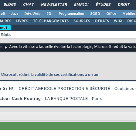
BLOGS
CHAT
NEWSLETTER
EMPLOI
ÉTUDES
DROIT
oft
Java
Dév. Web
EDI
Programmation
SGBD
Office
Mobiles
AIRES
LIVRES
TÉLÉCHARGEMENTS
SOURCES
DÉBATS
WIKI
DIC
ent !
Règles
és
Avec la vitesse à laquelle évolue la technologie, Microsoft réduit la vali
 Microsoft réduit la validité de ses certifications à un an