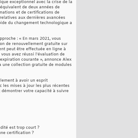
ue exceptionnel avec la crise de la
'équivalent de deux années de
tions et de certifications de
 relatives aux dernières avancées
rapide du changement technologique a
pproche : « En mars 2021, vous
tion de renouvellement gratuite sur
nt peut être effectuée en ligne à
 vous avez réussi l'évaluation de
'expiration courante », annonce Alex
à une collection gratuite de modules
lement à avoir un esprit
c les mises à jour les plus récentes
nt démontrer votre capacité à suivre
té est trop court ?
e certification ?