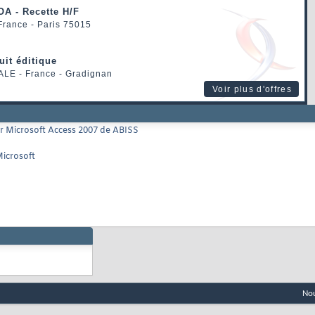
OA - Recette H/F
 France - Paris 75015
uit éditique
ALE
- France - Gradignan
Voir plus d'offres
 Microsoft Access 2007 de ABISS
 Microsoft
Nou