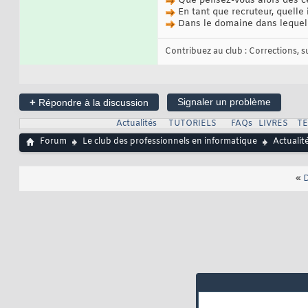
Que pensez-vous alors des cer
En tant que recruteur, quelle
Dans le domaine dans lequel 
Contribuez au club : Corrections, sug
+
Signaler un problème
Répondre à la discussion
Actualités
TUTORIELS
FAQs
LIVRES
T
Forum
Le club des professionnels en informatique
Actualit
«
D