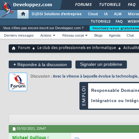
FORUMS
TUTORIELS
FAQ
DI/DSI Solutions d'entreprise
Cloud
IA
ALM
Micros
TUTORIELS
FAQ
WEBIN
Vous n'êtes pas encore inscrit sur Developpez.com ?
Inscrivez-vous gratuitem
Derniers messages
Actions
Réseau social
Blogs
Agenda
Chat
Forum
Le club des professionnels en informatique
Actualit
+
Signaler un problème
Répondre à la discussion
Discussion :
Avec la vitesse à laquelle évolue la technologie,
01/02/2021,
22h47
Michael Guilloux