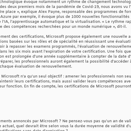
echnologique évoque notamment un rythme de changement technologiq
 des deux premiers mois de la pandémie de Covid-19, nous avons vu l
e place », explique Alex Payne, responsable des programmes de forma
 Azure par exemple, il évoque plus de 1000 nouvelles fonctionnalités
 l'IA, l'apprentissage automatique et la virtualisation. « Le rythme 
ge des compétences recherchées pour un monde numérique », dit-il.
ement des certifications, Microsoft propose également une nouvelle a
tions basées sur les rôles et de spécialité en réussissant une évalua
voir à repasser les examens programmés, l'évaluation de renouvelleme
ns les six mois avant l'expiration de votre certification. Une fois que
tion est prolongée d'une année supplémentaire à compter de la date d
éparer, les professionnels auront également la possibilité d'accéder 
 chaque évaluation de renouvellement.
icrosoft n'a qu'un seul objectif : amener les professionnels non seu
ntenir leurs certifications, mais aussi valider leurs compétences ave
eur fonction. En fin de compte, les certifications de Microsoft pourro
nts annoncés par Microsoft ? Ne pensez-vous pas qu'un an de validi
ctuel, quel devrait être selon vous la durée moyenne de validité d'un