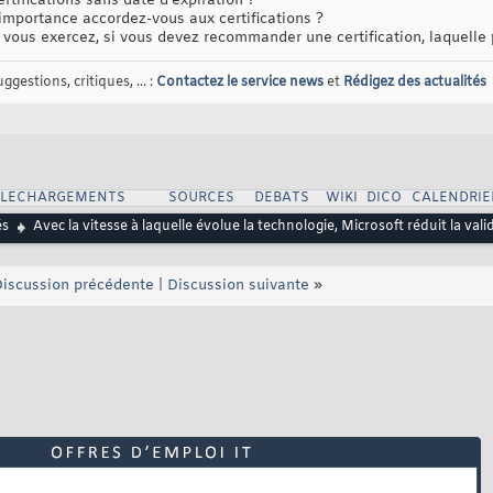
tifications sans date d'expiration ?
 importance accordez-vous aux certifications ?
vous exercez, si vous devez recommander une certification, laquelle
gestions, critiques, ... :
Contactez le service news
et
Rédigez des actualités
ELECHARGEMENTS
SOURCES
DEBATS
WIKI
DICO
CALENDRIE
és
Avec la vitesse à laquelle évolue la technologie, Microsoft réduit la vali
iscussion précédente
|
Discussion suivante
»