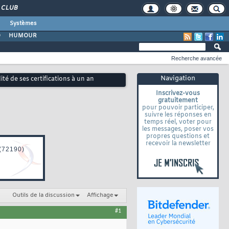
CLUB
Systèmes
O
HUMOUR
Recherche avancée
Navigation
dité de ses certifications à un an
Inscrivez-vous
gratuitement
pour pouvoir participer,
suivre les réponses en
temps réel, voter pour
les messages, poser vos
propres questions et
recevoir la newsletter
Outils de la discussion
Affichage
#1