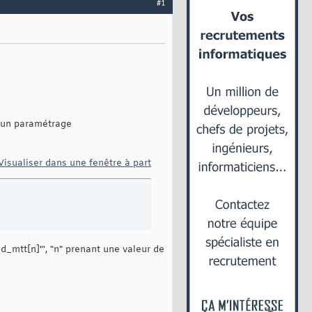
#1
s un paramétrage
Visualiser dans une fenêtre à part
_mtt[n]"', "n" prenant une valeur de