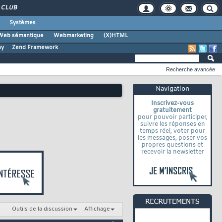
CLUB
Systèmes
Web sémantique
Webmarketing
(X)HTML
ny
Zend Framework
Recherche avancée
Navigation
Inscrivez-vous
gratuitement
pour pouvoir participer,
suivre les réponses en
temps réel, voter pour
les messages, poser vos
propres questions et
recevoir la newsletter
Outils de la discussion
Affichage