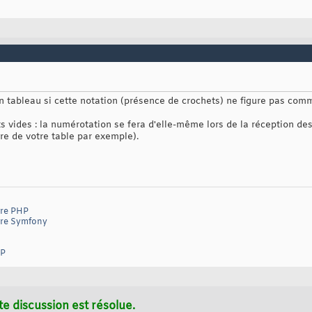
n tableau si cette notation (présence de crochets) ne figure pas co
ts vides : la numérotation se fera d'elle-même lors de la réception d
aire de votre table par exemple).
dre PHP
dre Symfony
HP
te discussion est résolue.