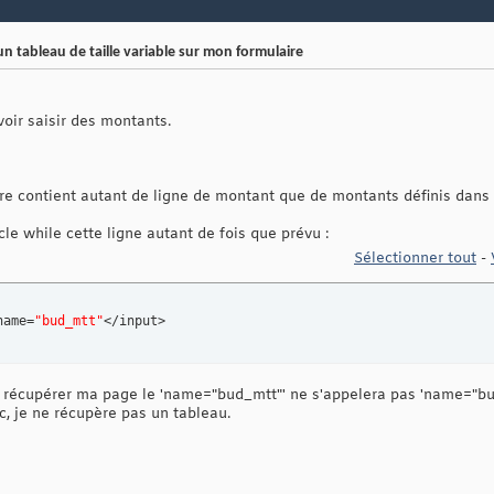
 tableau de taille variable sur mon formulaire
oir saisir des montants.
ire contient autant de ligne de montant que de montants définis dan
le while cette ligne autant de fois que prévu :
Sélectionner tout
-
name=
"bud_mtt"
</input>
ir récupérer ma page le 'name="bud_mtt"' ne s'appelera pas 'name="bud
c, je ne récupère pas un tableau.