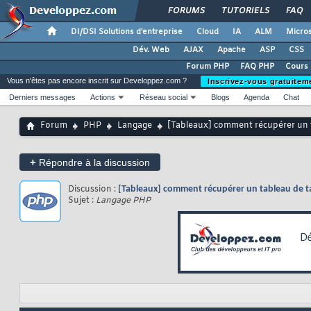
FORUMS
TUTORIELS
FAQ
DI/DSI Solutions d'entreprise
Cloud
IA
ALM
Micros
Dév. Web
AJAX
Apache
ASP
CSS
Forum PHP
FAQ PHP
Cours
Vous n'êtes pas encore inscrit sur Developpez.com ?
Inscrivez-vous gratuitem
Derniers messages
Actions
Réseau social
Blogs
Agenda
Chat
Forum
PHP
Langage
[Tableaux] comment récupérer un ta
+
Répondre à la discussion
Discussion :
[Tableaux] comment récupérer un tableau de tai
Sujet :
Langage PHP