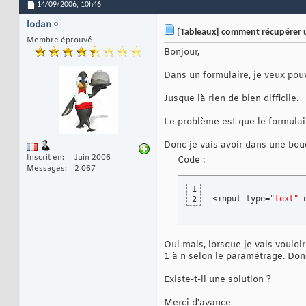
14/09/2006,
10h46
lodan
[Tableaux] comment récupérer un
Membre éprouvé
Bonjour,
Dans un formulaire, je veux pouv
Jusque là rien de bien difficile.
Le problème est que le formula
Donc je vais avoir dans une bouc
Inscrit en
Juin 2006
Code :
Messages
2 067
1
<input type=
"text"
 
2
Oui mais, lorsque je vais voulo
1 à n selon le paramétrage. Don
Existe-t-il une solution ?
Merci d'avance