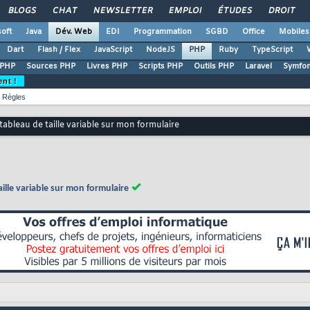
BLOGS
CHAT
NEWSLETTER
EMPLOI
ÉTUDES
DROIT
oft
Java
Dév. Web
EDI
Programmation
SGBD
Office
Mobiles
Dart
Flash / Flex
JavaScript
NodeJS
PHP
Ruby
TypeScript
 PHP
Sources PHP
Livres PHP
Scripts PHP
Outils PHP
Laravel
Symfo
ent !
Règles
bleau de taille variable sur mon formulaire
lle variable sur mon formulaire