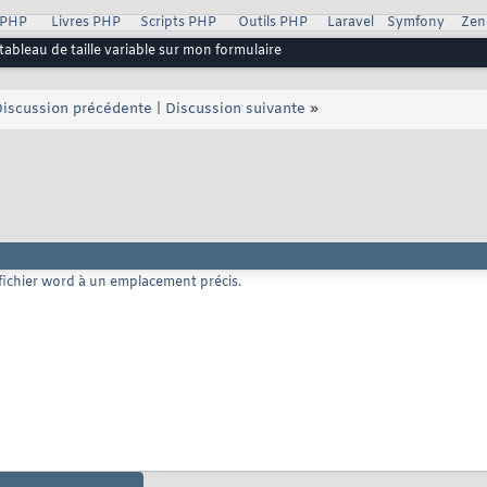
 PHP
Livres PHP
Scripts PHP
Outils PHP
Laravel
Symfony
Zen
bleau de taille variable sur mon formulaire
iscussion précédente
|
Discussion suivante
»
n fichier word à un emplacement précis.