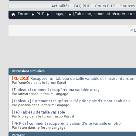
Actualités
FAQ PHP
Cours PHP
Sources
Forum
PHP
Langage
[Tableaux] comment récupérer un ta
«
D
Discussions similaires
[XL-2013]
Récupérer un tableau de taille variable et l'insérer dans u
Par YannOss dans le forum Excel
[Tableaux] comment récupérer ma variable array
Par lafmart dans le forum Langage
[Tableaux] Comment récupérer la clé principale d'un sous tableau
Par padawa dans le forum Langage
[TP] Tableau de taille variable
Par Ripley dans le forum Turbo Pascal
[PHP-JS] comment récupérer la valeur d'une variable en php
Par feten dans le forum Langage
Partager