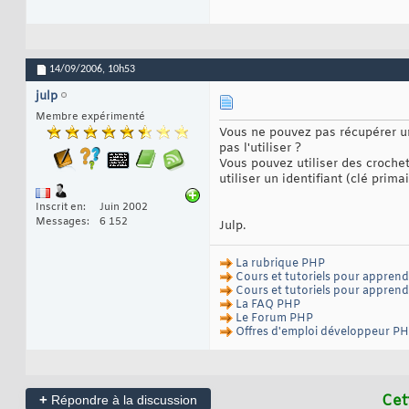
14/09/2006,
10h53
julp
Membre expérimenté
Vous ne pouvez pas récupérer u
pas l'utiliser ?
Vous pouvez utiliser des croche
utiliser un identifiant (clé prim
Inscrit en
Juin 2002
Messages
6 152
Julp.
La rubrique PHP
Cours et tutoriels pour appren
Cours et tutoriels pour appren
La FAQ PHP
Le Forum PHP
Offres d'emploi développeur P
+
Cet
Répondre à la discussion