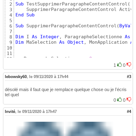
Sub
 TestSupprimerParagrapheContentControl
(
)
2
    SupprimerParagrapheContentControl Active
3
End
Sub
4
5
Sub
 SupprimerParagrapheContentControl
(
ByVal
 
6
7
Dim
 I 
As
Integer
, ParagrapheSelectionne 
As
I
8
Dim
 MaSelection 
As
Object
, MonApplication 
As
9
10
11
   ParagrapheSelectionne = 
0
12
With
 WordDoc2

13
1
0
14
Set
 MonApplication = .Parent

15
lebowsky60
,
le 09/11/2020 à 17h44
#3
Set
 MaSelection = MonApplication.Sel
16
17
désolé mais il faut que je remplace quelque chose ou je l'écris
For
 I = 
1
To
 .ContentControls.Count

18
tel quel
With
 .ContentControls
(
I
)
19
0
0
If
 .Title = TitreDuControle
20
                    .Range.Select

21
Invité
,
le 09/11/2020 à 17h47
#4
                    MaSelection.HomeKey unit
22
                    ParagrapheSelectionne = 
23
Exit
For
24
End
If
25
End
With
26