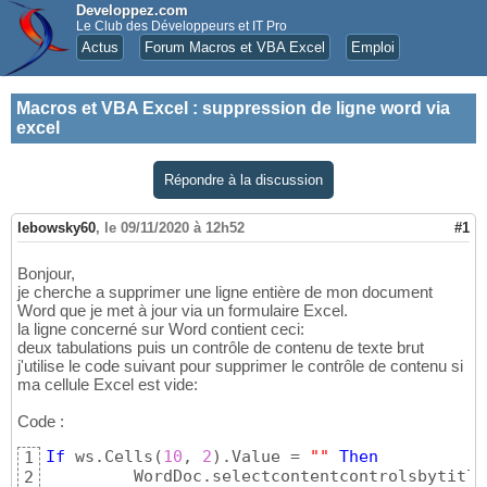
Developpez.com
Le Club des Développeurs et IT Pro
Actus
Forum Macros et VBA Excel
Emploi
Macros et VBA Excel
:
suppression de ligne word via
excel
Répondre à la discussion
lebowsky60
,
le 09/11/2020 à 12h52
#1
Bonjour,
je cherche a supprimer une ligne entière de mon document
Word que je met à jour via un formulaire Excel.
la ligne concerné sur Word contient ceci:
deux tabulations puis un contrôle de contenu de texte brut
j'utilise le code suivant pour supprimer le contrôle de contenu si
ma cellule Excel est vide:
Code :
If
 ws.Cells
(
10
, 
2
)
.Value = 
""
Then
1
         WordDoc.selectcontentcontrolsbytitle
2