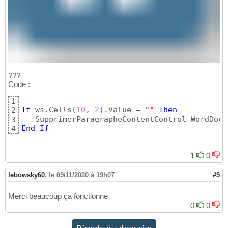
???
Code :
1
If
 ws.Cells
(
10
, 
2
)
.Value = 
""
Then
2
   SupprimerParagrapheContentControl WordDoc,
3
End
If
4
1
0
lebowsky60
,
le 09/11/2020 à 19h07
#5
Merci beaucoup ça fonctionne
0
0