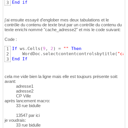
End
if
3
j'ai ensuite essayé d'englober mes deux tabulations et le
contrôle du contenu de texte brut par un contrôle du contenu du
texte enrichi nommé "cache_adresse2" et mis le code suivant:
Code :
If
 ws.Cells
(
9
, 
2
)
 = 
""
Then
1
    WordDoc.selectcontentcontrolsbytitle
(
"cac
2
End
If
3
cela me vide bien la ligne mais elle est toujours présente soit:
avant:
adresse1
adresse2
CP Ville
après lancement macro:
33 rue bidulle
13547 par ici
je voudrais:
33 rue bidulle