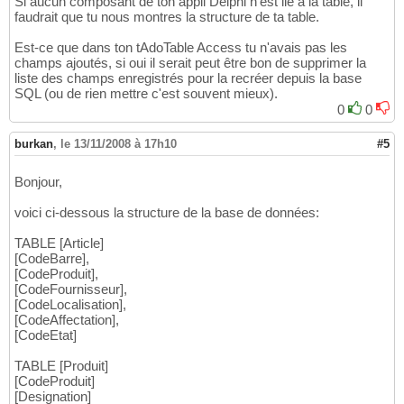
Si aucun composant de ton appli Delphi n'est lié à la table, il
faudrait que tu nous montres la structure de ta table.
Est-ce que dans ton tAdoTable Access tu n'avais pas les
champs ajoutés, si oui il serait peut être bon de supprimer la
liste des champs enregistrés pour la recréer depuis la base
SQL (ou de rien mettre c'est souvent mieux).
0
0
burkan
,
le 13/11/2008 à 17h10
#5
Bonjour,
voici ci-dessous la structure de la base de données:
TABLE [Article]
[CodeBarre],
[CodeProduit],
[CodeFournisseur],
[CodeLocalisation],
[CodeAffectation],
[CodeEtat]
TABLE [Produit]
[CodeProduit]
[Designation]