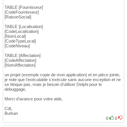
TABLE [Fournisseur]
[CodeFournisseur]
[RaisonSocial]
TABLE [Localisation]
[CodeLocalisation]
[NomLocal]
[CodeTypeLocal]
[CodeNiveau]
TABLE [Affectation]
[CodeAffectation]
[NomAffectation]
un projet (exemple copie de mon application) et en pièce jointe,
je note que l'exécutable s'exécute sans aucune exception et ne
se bloque pas, mais je besoin d'utiliser Delphi pour le
debuggage,
Merci d'avance pour votre aide,
Cdt,
Burkan
0
0