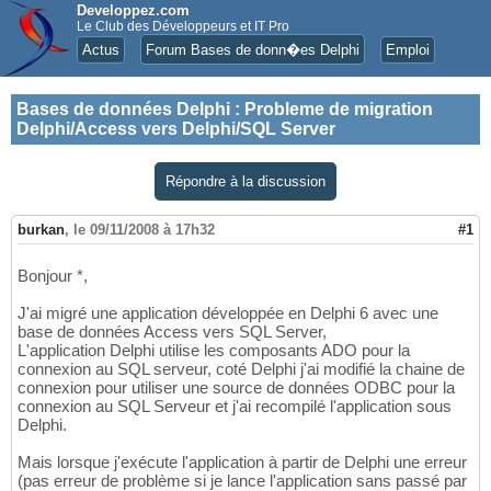
Developpez.com
Le Club des Développeurs et IT Pro
Actus
Forum Bases de donn�es Delphi
Emploi
Bases de données Delphi
:
Probleme de migration
Delphi/Access vers Delphi/SQL Server
Répondre à la discussion
burkan
,
le 09/11/2008 à 17h32
#1
Bonjour *,
J'ai migré une application développée en Delphi 6 avec une
base de données Access vers SQL Server,
L'application Delphi utilise les composants ADO pour la
connexion au SQL serveur, coté Delphi j'ai modifié la chaine de
connexion pour utiliser une source de données ODBC pour la
connexion au SQL Serveur et j'ai recompilé l'application sous
Delphi.
Mais lorsque j'exécute l'application à partir de Delphi une erreur
(pas erreur de problème si je lance l'application sans passé par