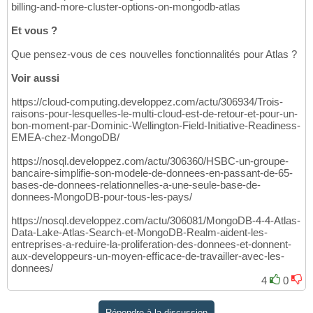
billing-and-more-cluster-options-on-mongodb-atlas
Et vous ?
Que pensez-vous de ces nouvelles fonctionnalités pour Atlas ?
Voir aussi
https://cloud-computing.developpez.com/actu/306934/Trois-
raisons-pour-lesquelles-le-multi-cloud-est-de-retour-et-pour-un-
bon-moment-par-Dominic-Wellington-Field-Initiative-Readiness-
EMEA-chez-MongoDB/
https://nosql.developpez.com/actu/306360/HSBC-un-groupe-
bancaire-simplifie-son-modele-de-donnees-en-passant-de-65-
bases-de-donnees-relationnelles-a-une-seule-base-de-
donnees-MongoDB-pour-tous-les-pays/
https://nosql.developpez.com/actu/306081/MongoDB-4-4-Atlas-
Data-Lake-Atlas-Search-et-MongoDB-Realm-aident-les-
entreprises-a-reduire-la-proliferation-des-donnees-et-donnent-
aux-developpeurs-un-moyen-efficace-de-travailler-avec-les-
donnees/
4
0
Répondre à la discussion