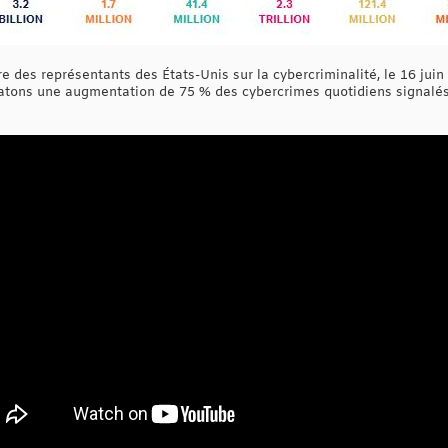
 des représentants des États-Unis sur la cybercriminalité, le 16 juin
tatons une augmentation de 75 % des cybercrimes quotidiens signalés 