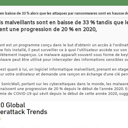
en baisse de 33 % alors que les attaques par ransomwares sont en hausse d
ls malveillants sont en baisse de 33 % tandis que l
nt une progression de 20 % en 2020,
ant est un programme conçu dans le but d'obtenir un accès à l’ordinat
ne fois installé, il peut surveiller ce à quoi l’utilisateur accède sur s
lètement inaperçus. Le malware apparaît souvent sous forme de keylo
alware peut être utilisé pour intercepter des informations sensibles 
st quant à lui, un logiciel informatique malveillant, prenant en otag
 sur votre ordinateur et demande une rançon en échange d'une clé perm
e SonicWall, portant sur les cyberattaques dans le monde, les malwar
aissent une progression de 20 % depuis le début de l'année 2020. En
émie de COVID-19 qui sévit depuis le début de cette année 2020, suggè