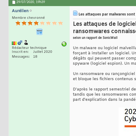
29/07/2020,
19h39
Aurélien
Les attaques par malwares sont 
Membre chevronné
Les attaques de logicie
ransomwares connaisse
selon un rapport de SonicWall
Un malware ou logiciel malveill
Rédacteur technique
Inscrit en
Juillet 2020
forçant à installer un logiciel. U
Messages
18
dégâts qui peuvent passer comp
spyware (logiciel espion). Un m
Un ransomware ou rançongiciel e
et bloque les fichiers contenus
D'après le rapport semestriel d
tandis que les ransomwares conn
part d'explication dans la pand