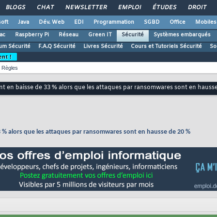
BLOGS
CHAT
NEWSLETTER
EMPLOI
ÉTUDES
DROIT
oft
Java
Dév. Web
EDI
Programmation
SGBD
Office
Mobiles
ac
Raspberry Pi
Réseau
Green IT
Sécurité
Systèmes embarqués
um Sécurité
F.A.Q Sécurité
Livres Sécurité
Cours et Tutoriels Sécurité
So
ent !
Règles
nt en baisse de 33 % alors que les attaques par ransomwares sont en hauss
3 % alors que les attaques par ransomwares sont en hausse de 20 %