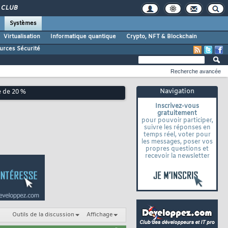
CLUB
Systèmes
Virtualisation
Informatique quantique
Crypto, NFT & Blockchain
urces Sécurité
Recherche avancée
Navigation
e de 20 %
Inscrivez-vous
gratuitement
pour pouvoir participer,
suivre les réponses en
temps réel, voter pour
les messages, poser vos
propres questions et
recevoir la newsletter
Outils de la discussion
Affichage