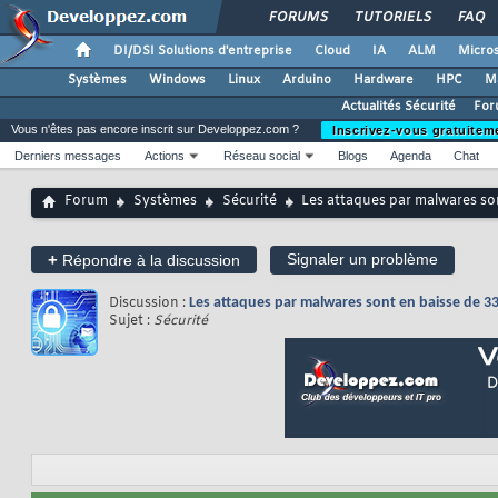
FORUMS
TUTORIELS
FAQ
DI/DSI Solutions d'entreprise
Cloud
IA
ALM
Micros
Systèmes
Windows
Linux
Arduino
Hardware
HPC
M
Actualités Sécurité
For
Vous n'êtes pas encore inscrit sur Developpez.com ?
Inscrivez-vous gratuitem
Derniers messages
Actions
Réseau social
Blogs
Agenda
Chat
Forum
Systèmes
Sécurité
Les attaques par malwares so
+
Signaler un problème
Répondre à la discussion
Discussion :
Les attaques par malwares sont en baisse de 3
Sujet :
Sécurité