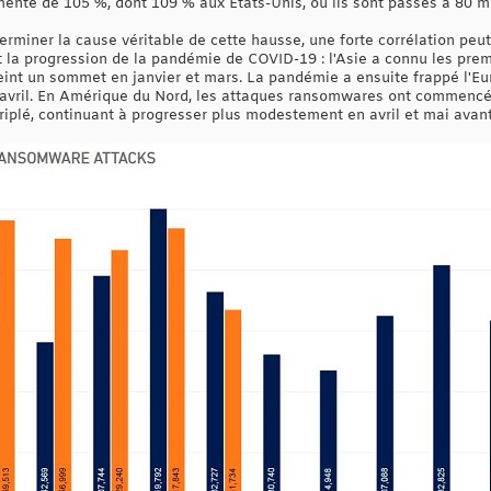
nté de 105 %, dont 109 % aux États-Unis, où ils sont passés à 80 mi
terminer la cause véritable de cette hausse, une forte corrélation peu
la progression de la pandémie de COVID-19 : l'Asie a connu les pre
int un sommet en janvier et mars. La pandémie a ensuite frappé l'Eur
 avril. En Amérique du Nord, les attaques ransomwares ont commencé 
triplé, continuant à progresser plus modestement en avril et mai avan