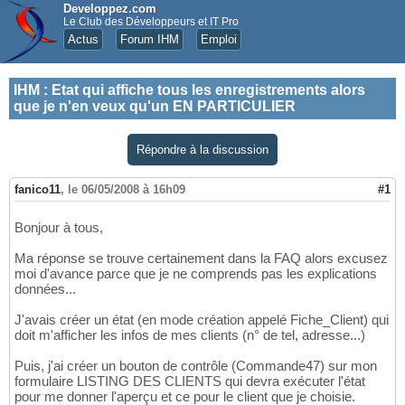
Developpez.com
Le Club des Développeurs et IT Pro
Actus
Forum IHM
Emploi
IHM
:
Etat qui affiche tous les enregistrements alors
que je n'en veux qu'un EN PARTICULIER
Répondre à la discussion
fanico11
,
le 06/05/2008 à 16h09
#1
Bonjour à tous,
Ma réponse se trouve certainement dans la FAQ alors excusez
moi d'avance parce que je ne comprends pas les explications
données...
J'avais créer un état (en mode création appelé Fiche_Client) qui
doit m'afficher les infos de mes clients (n° de tel, adresse...)
Puis, j'ai créer un bouton de contrôle (Commande47) sur mon
formulaire LISTING DES CLIENTS qui devra exécuter l'état
pour me donner l'aperçu et ce pour le client que je choisie.