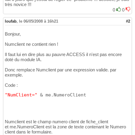
très novice !!!
End
Sub
17
0
0
loufab
,
le 06/05/2008 à 16h21
#2
Bonjour,
Numclient ne contient rien !
Il faut lui en dire plus au pauvre ACCESS il n'est pas encore
doté du module IA.
Donc remplace Numclient par une expression valide. par
exemple.
Code :
"NumClient="
 & me.NumeroClient
Numclient est le champ numero client de fiche_client
et me.NumeroClient est la zone de texte contenant le Numero
client dans le formulaire.