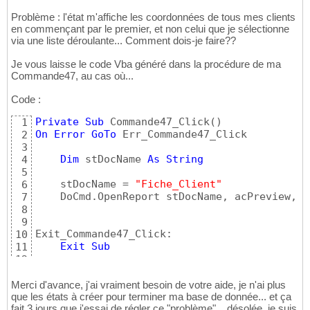
Problème : l'état m'affiche les coordonnées de tous mes clients
en commençant par le premier, et non celui que je sélectionne
via une liste déroulante... Comment dois-je faire??
Je vous laisse le code Vba généré dans la procédure de ma
Commande47, au cas où...
Code :
Private
Sub
 Commande47_Click
(
)
1
On
Error
GoTo
 Err_Commande47_Click

2
3
Dim
 stDocName 
As
String
4
5
    stDocName = 
"Fiche_Client"
6
    DoCmd.OpenReport stDocName, acPreview, N
7
8
9
Exit_Commande47_Click:

10
Exit
Sub
11
12
Err_Commande47_Click:

13
    MsgBox Err.Description

14
Merci d'avance, j'ai vraiment besoin de votre aide, je n'ai plus
Resume
 Exit_Commande47_Click

que les états à créer pour terminer ma base de donnée... et ça
15
fait 3 jours que j'essai de régler ce "problème"... désolée, je suis
16