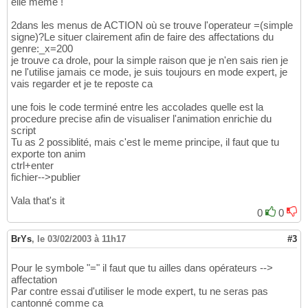
elle meme !
2dans les menus de ACTION où se trouve l'operateur =(simple
signe)?Le situer clairement afin de faire des affectations du
genre:_x=200
je trouve ca drole, pour la simple raison que je n'en sais rien je
ne l'utilise jamais ce mode, je suis toujours en mode expert, je
vais regarder et je te reposte ca
une fois le code terminé entre les accolades quelle est la
procedure precise afin de visualiser l'animation enrichie du
script
Tu as 2 possiblité, mais c'est le meme principe, il faut que tu
exporte ton anim
ctrl+enter
fichier-->publier
Vala that's it
0
0
BrYs
,
le 03/02/2003 à 11h17
#3
Pour le symbole "=" il faut que tu ailles dans opérateurs -->
affectation
Par contre essai d'utiliser le mode expert, tu ne seras pas
cantonné comme ca