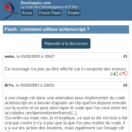
Developpez.com
Le Club des Développeurs et IT Pro
Actus
Forum Flash
Emploi
Flash
:
comment utiliser actionscript ?
Répondre à la discussion
webs
,
le 01/02/2003 à 19h27
#1
Ce message n'a pas pu être affiché car il comporte des erreurs.
0
0
BrYs
,
le 03/02/2003 à 10h53
#2
à une image clé dans une animation pour implementer du code
actionscript on a besoin d'ajouter un clip quel'on depose ensuite
sur la scene et on peut ainsi taper le code que l'on veut entre les
accolades onclipevent(enterframe){..},
Oui enfin oui mais non, je m'explique, ce que tu dis est tout a fait
vrai par contre il n'y a pas que la que l'on peu mettre du code, il
y a sur les action des boutons, mais egalement sur l'image clé