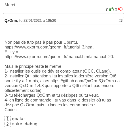
Merci
0
0
QxOrm
,
le 27/01/2021 à 10h20
#3
Non pas de tuto pas à pas pour Ubuntu,
https://www.qxorm.com/qxorm_fr/tutorial_3.html.
Et il y a
https://www.qxorm.com/qxorm_fr/manual.html#manual_20.
Mais le principe reste le même :
1- installer les outils de dév et compilateur (GCC, CLang).
2- installer Qt : attention si tu installes la dernière version Qt6
sortie il y a 1 mois, alors https://github.com/QxOrm/QxOrm (la
version QxOrm 1.4.8 qui supportera Qt6 n'étant pas encore
officiellement sortie).
3- tu télécharges QxOrm et tu dézippes où tu veux.
4- en ligne de commande : tu vas dans le dossier où tu as
dézippé QxOrm, puis tu lances les commandes :
Code :
qmake

1
make debug

2