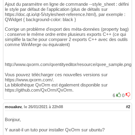
Ajout du paramètre en ligne de commande --style_sheet : défini
le style par défaut de l'application (plus de détails sur
https://doc.qt.io/qt-5/stylesheet-reference.html), par exemple :
QWidget { background-color: black }
Corrige un problème d'export des méta-données (property bag)
: conserve le même ordre entre plusieurs exports C++ (ce qui
simplifie la tache pour comparer 2 exports C++ avec des outils
comme WinMerge ou équivalent)
http://www.qxorm.com/qxentityeditor/resource/qxee_sample.png
Vous pouvez télécharger ces nouvelles versions sur
https://www.qxorm.com/.
La bibliothèque QxOrm est également disponible sur
https://github.com/QxOrm/QxOrm.
6
0
mouakev
,
le 26/01/2021 à 22h08
#2
Bonjour,
Y aurait-il un tuto pour installer QxOrm sur ubuntu?