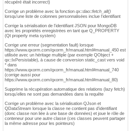
récupéré était incorrect)
Corrige un problème avec la fonction
qx::dao::fetch_all()
lorsqu'une liste de colonnes personnalisées inclue l'identifiant
Corrige la sérialisation de l'identifiant JSON pour MongoDB
avec les propriétés enregistrées en tant que Q_PROPERTY
(Qt property meta system)
Corrige une erreur (segmentation fault) lorsque
https://www.qxorm.com/qxorm_fr/manual.html#manual_450 est
utilisée avec un héritage multiple (par exemple QObject +
qx::IxPersistable), à cause de conversion static_cast vers void
* dans
https://www.qxorm.com/qxorm_fr/manual.html#manual_740
(corrige aussi pour
https://www.qxorm.com/qxorm_fr/manual.html#manual_80)
Supprime la récupération automatique des relations (lazy fetch)
lorsqu'elles ne sont pas demandées dans la requête
Corrige un problème avec la sérialisation QJson et
QDataStream lorsque la classe ne contient pas d'identifiant
(donc classe non liée à une base de données) et joue le rôle de
conteneur pour une autre classe (ces classes peuvent partager
la même adresse pour les pointeurs)