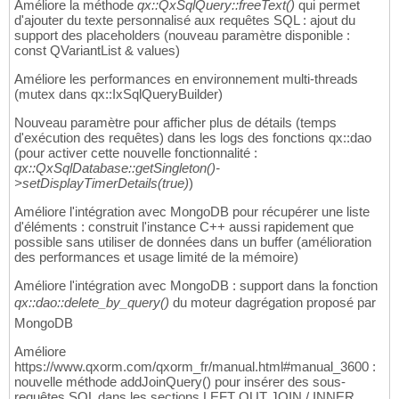
Améliore la méthode
qx::QxSqlQuery::freeText()
qui permet
d'ajouter du texte personnalisé aux requêtes SQL : ajout du
support des placeholders (nouveau paramètre disponible :
const QVariantList & values)
Améliore les performances en environnement multi-threads
(mutex dans qx::IxSqlQueryBuilder)
Nouveau paramètre pour afficher plus de détails (temps
d'exécution des requêtes) dans les logs des fonctions qx::dao
(pour activer cette nouvelle fonctionnalité :
qx::QxSqlDatabase::getSingleton()-
>setDisplayTimerDetails(true)
)
Améliore l'intégration avec MongoDB pour récupérer une liste
d'éléments : construit l'instance C++ aussi rapidement que
possible sans utiliser de données dans un buffer (amélioration
des performances et usage limité de la mémoire)
Améliore l'intégration avec MongoDB : support dans la fonction
qx::dao::delete_by_query()
du moteur dagrégation proposé par
MongoDB
Améliore
https://www.qxorm.com/qxorm_fr/manual.html#manual_3600 :
nouvelle méthode addJoinQuery() pour insérer des sous-
requêtes SQL dans les sections LEFT OUT JOIN / INNER