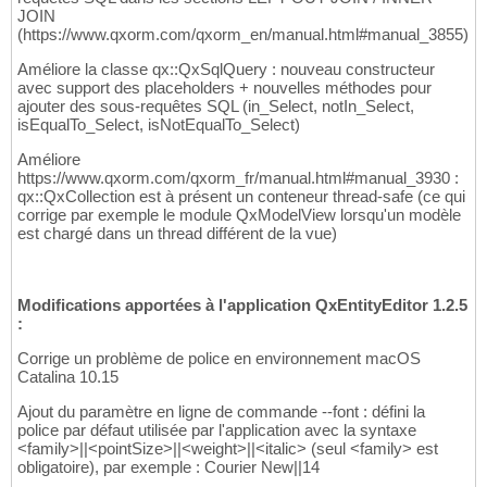
JOIN
(https://www.qxorm.com/qxorm_en/manual.html#manual_3855)
Améliore la classe qx::QxSqlQuery : nouveau constructeur
avec support des placeholders + nouvelles méthodes pour
ajouter des sous-requêtes SQL (in_Select, notIn_Select,
isEqualTo_Select, isNotEqualTo_Select)
Améliore
https://www.qxorm.com/qxorm_fr/manual.html#manual_3930 :
qx::QxCollection est à présent un conteneur thread-safe (ce qui
corrige par exemple le module QxModelView lorsqu'un modèle
est chargé dans un thread différent de la vue)
Modifications apportées à l'application QxEntityEditor 1.2.5
:
Corrige un problème de police en environnement macOS
Catalina 10.15
Ajout du paramètre en ligne de commande --font : défini la
police par défaut utilisée par l'application avec la syntaxe
<family>||<pointSize>||<weight>||<italic> (seul <family> est
obligatoire), par exemple : Courier New||14