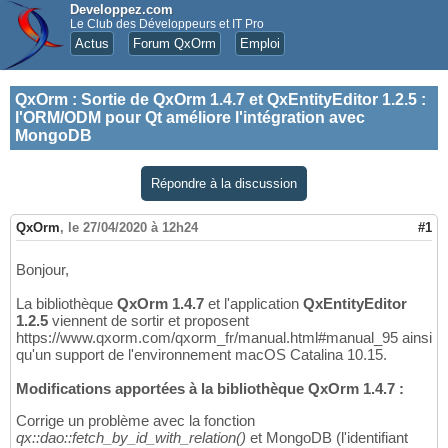
Developpez.com
Le Club des Développeurs et IT Pro
Actus
Forum QxOrm
Emploi
QxOrm
:
Sortie de QxOrm 1.4.7 et QxEntityEditor 1.2.5 :
l'ORM/ODM pour Qt améliore l'intégration avec
MongoDB
Répondre à la discussion
QxOrm
,
le 27/04/2020 à 12h24
#1
Bonjour,
La bibliothèque
QxOrm 1.4.7
et l'application
QxEntityEditor
1.2.5
viennent de sortir et proposent
https://www.qxorm.com/qxorm_fr/manual.html#manual_95 ainsi
qu'un support de l'environnement macOS Catalina 10.15.
Modifications apportées à la bibliothèque QxOrm 1.4.7 :
Corrige un problème avec la fonction
qx::dao::fetch_by_id_with_relation()
et MongoDB (l'identifiant