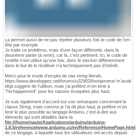
ça permet aussi de ne pas répéter plusieurs fois le code de l'en-
tête par exemple
Je traite ce problème, mais d'une façon différente, dans la
deuxième partie (à venir), car là, c'est pertinent. Ici, le code de
l'entête n'est utilisé qu'une fois, donc le stocker différemment
dans le but de le réutiliser n'a techniquement pas d'intérêt.
Merci pour le mode d'emploi de
raw string literals
.
https://www.developpez.net/forums/u329028/winjerome/ m'avait
déjà suggéré de l'utiliser, mais j'ai préféré m'en tenir à
"l'échappement" pour les raisons évoquées plus haut.
Je suis également d'accord sur vos remarques concernant la
classe
String
, mais comme je l'ai dit plus haut, je préfère m'en
tenir le plus possible au langage Arduino, c'est-à-dire aux
éléments qui sont détaillés dans la
file:///home/naute/Applications/arduino/arduino-
1.8.5/reference/www.arduino.cc/en/Reference/HomePage.html
de ce langage, à laquelle tous les utilisateurs ont accès depuis