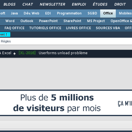
BLOGS
CHAT
NEWSLETTER
EMPLOI
ÉTUDES
DROIT
oft
Java
Dév. Web
EDI
Programmation
SGBD
Office
Mobiles
Word
Outlook
PowerPoint
SharePoint
MS Project
OpenOffice &
FAQ OFFICE
TUTORIELS OFFICE
LIVRES OFFICE
SOURCES VBA
OFF
ent !
Règles
 Excel
[XL-2016]
Userforms unload problème