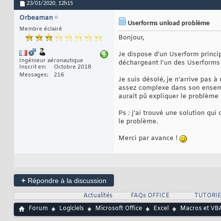
23/01/2020,
12h15
Orbeaman
Userforms unload problème
Membre éclairé
Bonjour,
Je dispose d'un Userform princip
Ingénieur aéronautique
déchargeant l'un des Userforms 
Inscrit en
Octobre 2018
Messages
216
Je suis désolé, je n'arrive pas 
assez complexe dans son ensemb
aurait pû expliquer le problème
Ps : j'ai trouvé une solution qu
le problème.
Merci par avance !
+
Répondre à la discussion
Actualités
FAQs OFFICE
TUTORIE
Forum
Logiciels
Microsoft Office
Excel
Macros et VBA