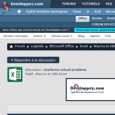
FORUMS
TUTORIELS
FAQ
DI/DSI Solutions d'entreprise
Cloud
IA
ALM
Micros
Office
Access
Excel
FORUM OFFICE
Vous n'êtes pas encore inscrit sur Developpez.com ?
Inscrivez-vous gratuitem
Derniers messages
Actions
Réseau social
Blogs
Agenda
Chat
Forum
Logiciels
Microsoft Office
Excel
Macros et VBA
+
Répondre à la discussion
Discussion :
Userforms unload problème
Sujet :
Macros et VBA Excel