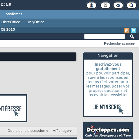
CLUB
Systèmes
 LibreOffice
OnlyOffice
ICE 2010
Recherche avancée
Navigation
Inscrivez-vous
gratuitement
pour pouvoir participer,
suivre les réponses en
temps réel, voter pour
les messages, poser vos
propres questions et
recevoir la newsletter
Outils de la discussion
Affichage