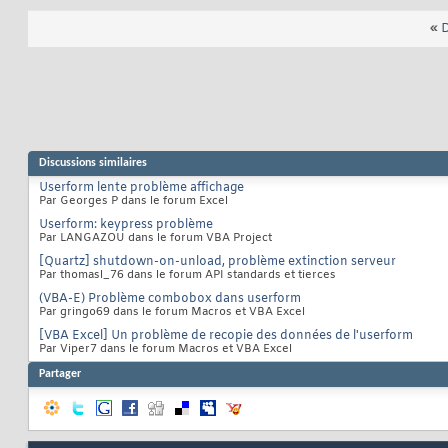
«
D
Discussions similaires
Userform lente problème affichage
Par Georges P dans le forum Excel
Userform: keypress problème
Par LANGAZOU dans le forum VBA Project
[Quartz] shutdown-on-unload, problème extinction serveur
Par thomasl_76 dans le forum API standards et tierces
(VBA-E) Problème combobox dans userform
Par gringo69 dans le forum Macros et VBA Excel
[VBA Excel] Un problème de recopie des données de l'userform
Par Viper7 dans le forum Macros et VBA Excel
Partager