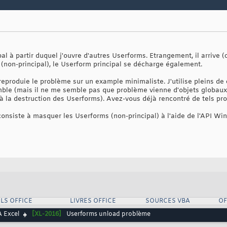
al à partir duquel j'ouvre d'autres Userforms. Etrangement, il arrive 
(non-principal), le Userform principal se décharge également.
à reproduie le problème sur un example minimaliste. J'utilise pleins d
le (mais il ne me semble pas que problème vienne d'objets globaux 
 à la destruction des Userforms). Avez-vous déjà rencontré de tels pr
i consiste à masquer les Userforms (non-principal) à l'aide de l'API 
LS OFFICE
LIVRES OFFICE
SOURCES VBA
OF
 Excel
[XL-2016]
Userforms unload problème