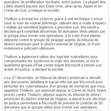
questions de prolifération nucléaire, entre autres. La plupart des
cibles étaient basées aux États-Unis, ainsi qu'au Japon et en
Corée du Sud, a indiqué la société.
Thallium a trompé les victimes grâce à une technique connue
sous le nom de «spear phishing», utilisant des e-mails d'aspect
crédible qui semblent légitimes à première vue. Microsoft a
déclaré qu'il contrôlait désormais 50 domaines Web utilisés par
le groupe pour mener ses opérations, à la suite d'une plainte
déposée contre le groupe de piratage auprès du tribunal de
district américain pour le district oriental de Virginie, et d'une
ordonnance judiciaire ultérieure.
Thallium a également utilisé des logiciels malveillants pour
compromettre les systèmes et voler des données, et est le
quatrième groupe d'État contre lequel Microsoft a intenté une
action en justice, a déclaré la société.
« Le 27 décembre, un tribunal de district américain a dévoilé
des documents détaillant le travail effectué par Microsoft pour
perturber les cyberattaques d'un groupe de menaces que nous
appelons Thallium, qui opérerait depuis la Corée du Nord. Notre
procès contre Thallium, déposé auprès du tribunal de district
américain du district oriental de Virginie, a abouti à une décision
de justice permettant à Microsoft de prendre le contrôle de 50
domaines que le groupe utilise pour mener ses opérations.