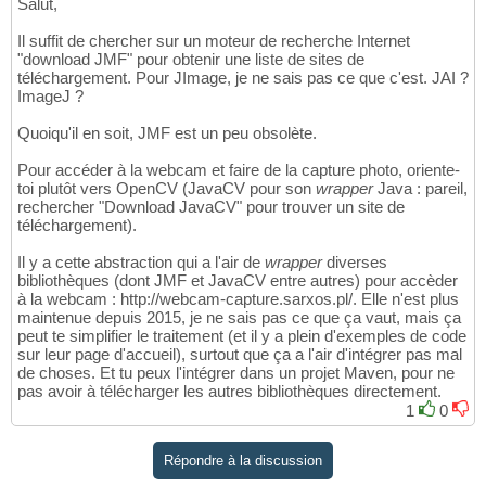
Salut,
Il suffit de chercher sur un moteur de recherche Internet
"download JMF" pour obtenir une liste de sites de
téléchargement. Pour JImage, je ne sais pas ce que c'est. JAI ?
ImageJ ?
Quoiqu'il en soit, JMF est un peu obsolète.
Pour accéder à la webcam et faire de la capture photo, oriente-
toi plutôt vers OpenCV (JavaCV pour son
wrapper
Java : pareil,
rechercher "Download JavaCV" pour trouver un site de
téléchargement).
Il y a cette abstraction qui a l'air de
wrapper
diverses
bibliothèques (dont JMF et JavaCV entre autres) pour accèder
à la webcam : http://webcam-capture.sarxos.pl/. Elle n'est plus
maintenue depuis 2015, je ne sais pas ce que ça vaut, mais ça
peut te simplifier le traitement (et il y a plein d'exemples de code
sur leur page d'accueil), surtout que ça a l'air d'intégrer pas mal
de choses. Et tu peux l'intégrer dans un projet Maven, pour ne
pas avoir à télécharger les autres bibliothèques directement.
1
0
Répondre à la discussion