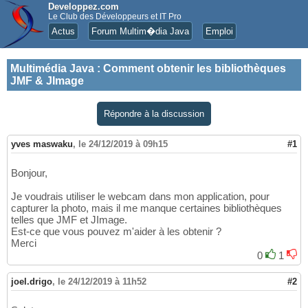
Developpez.com
Le Club des Développeurs et IT Pro
Actus
Forum Multim�dia Java
Emploi
Multimédia Java
:
Comment obtenir les bibliothèques
JMF & JImage
Répondre à la discussion
yves maswaku
,
le 24/12/2019 à 09h15
#1
Bonjour,
Je voudrais utiliser le webcam dans mon application, pour
capturer la photo, mais il me manque certaines bibliothèques
telles que JMF et JImage.
Est-ce que vous pouvez m'aider à les obtenir ?
Merci
0
1
joel.drigo
,
le 24/12/2019 à 11h52
#2