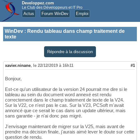
Developpez.com
Le Club des Développeurs et IT Pro
Actus
Forum WinDev
Emploi
WinDev
:
Rendu tableau dans champ traitement de
texte
Répondre à la discussion
xavier.ninane
,
le 22/12/2019 à 16h11
#1
Bonjour,
Est-ce qu'un utilisateur de la version 24 pourrait me dire si le
tableau au sein du document word annexé est rendu
correctement dans le champ traitement de texte de la V24.
Sur la V22, ce n'est pas le cas. Sur la V23, PCSoft m'avait
annoncé que ce serait le cas dans un update ultérieur, mais
sans garantie - je n'ai donc pas migré.
J'envisage maintenant de migrer sur la V25, mais avant de
prendre ma décision finale, j'aurais aimé lever le doute sur cette
question de rendu.