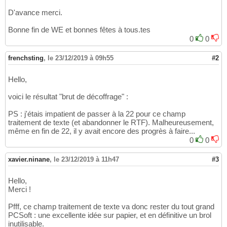
D'avance merci.
Bonne fin de WE et bonnes fêtes à tous.tes
0
0
frenchsting
,
le 23/12/2019 à 09h55
#2
Hello,
voici le résultat "brut de décoffrage" :
PS : j'étais impatient de passer à la 22 pour ce champ
traitement de texte (et abandonner le RTF). Malheureusement,
même en fin de 22, il y avait encore des progrès à faire...
0
0
xavier.ninane
,
le 23/12/2019 à 11h47
#3
Hello,
Merci !
Pfff, ce champ traitement de texte va donc rester du tout grand
PCSoft : une excellente idée sur papier, et en définitive un brol
inutilisable.