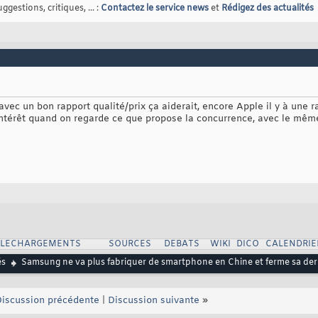
gestions, critiques, ... :
Contactez le service news
et
Rédigez des actualités
avec un bon rapport qualité/prix ça aiderait, encore Apple il y à une r
intérêt quand on regarde ce que propose la concurrence, avec le mêm
ELECHARGEMENTS
SOURCES
DEBATS
WIKI
DICO
CALENDRIE
és
Samsung ne va plus fabriquer de smartphone en Chine et ferme sa der
iscussion précédente
|
Discussion suivante
»