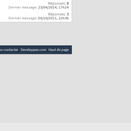
Réponses:
8
Dernier message:
23/04/2014,
17h24
Réponses:
3
Dernier message:
04/10/2011,
22h36
s contacter
Developpez.com
Haut de page