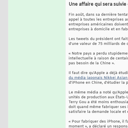
Une affaire qui sera suivi
Fin août, dans sa dernière tenta
appel à toutes les entreprises 
entreprises américaines doiven
entreprises à domicile et en fab
Les tweets du président ont fait
d'une valeur de 75 milliards de 
« Notre pays a perdu stupidemen
intellectuelle à raison de centai
pas besoin de la Chine ».
Il faut dire qu'Apple a déjà étu
du média japonais Nikkei Asia
d’iPhone en Chine, d’étudier la 
Le même média a noté qu'Apple n
unités de production aux États-U
Terry Gou a été moins enthousia
doit quand même fabriquer ses i
satisfaire la demande locale e
« Pour fabriquer des iPhone, il 
moment », a déclaré un responsa