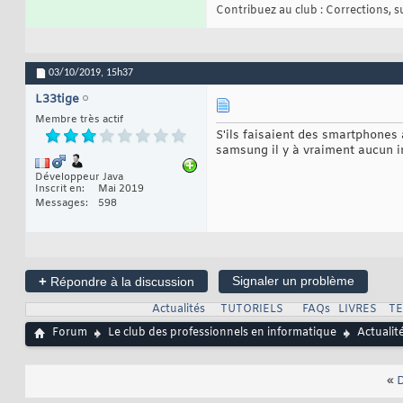
Contribuez au club : Corrections, sug
03/10/2019,
15h37
L33tige
Membre très actif
S'ils faisaient des smartphones 
samsung il y à vraiment aucun 
Développeur Java
Inscrit en
Mai 2019
Messages
598
+
Signaler un problème
Répondre à la discussion
Actualités
TUTORIELS
FAQs
LIVRES
T
Forum
Le club des professionnels en informatique
Actualit
«
D