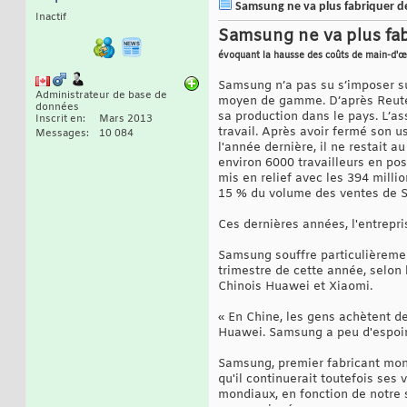
Samsung ne va plus fabriquer de
Inactif
Samsung ne va plus fab
évoquant la hausse des coûts de main-d'œ
Samsung n’a pas su s’imposer su
Administrateur de base de
moyen de gamme. D’après Reuter
données
sa production dans le pays. L’a
Inscrit en
Mars 2013
travail. Après avoir fermé son u
Messages
10 084
l'année dernière, il ne restait 
environ 6000 travailleurs en pos
mis en relief avec les 394 mill
15 % du volume des ventes de 
Ces dernières années, l'entrepr
Samsung souffre particulièremen
trimestre de cette année, selon
Chinois Huawei et Xiaomi.
« En Chine, les gens achètent 
Huawei. Samsung a peu d'espoir 
Samsung, premier fabricant mondi
qu'il continuerait toutefois ses
mondiaux, en fonction de notre 