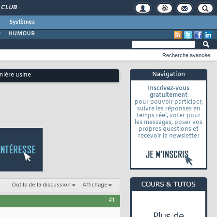
CLUB
Systèmes
O
HUMOUR
Recherche avancée
Navigation
nière usine
Inscrivez-vous
gratuitement
pour pouvoir participer,
suivre les réponses en
temps réel, voter pour
les messages, poser vos
propres questions et
recevoir la newsletter
Outils de la discussion
Affichage
#1