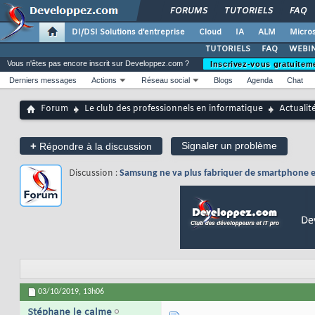
FORUMS
TUTORIELS
FAQ
DI/DSI Solutions d'entreprise
Cloud
IA
ALM
Micros
TUTORIELS
FAQ
WEBIN
Vous n'êtes pas encore inscrit sur Developpez.com ?
Inscrivez-vous gratuitem
Derniers messages
Actions
Réseau social
Blogs
Agenda
Chat
Forum
Le club des professionnels en informatique
Actualit
+
Signaler un problème
Répondre à la discussion
Discussion :
Samsung ne va plus fabriquer de smartphone en
03/10/2019,
13h06
Stéphane le calme