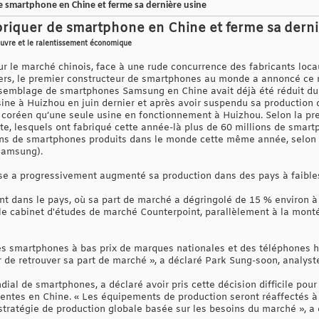
 smartphone en Chine et ferme sa dernière usine
riquer de smartphone en Chine et ferme sa derni
uvre et le ralentissement économique
r le marché chinois, face à une rude concurrence des fabricants locau
s, le premier constructeur de smartphones au monde a annoncé ce m
ssemblage de smartphones Samsung en Chine avait déjà été réduit du 
sine à Huizhou en juin dernier et après avoir suspendu sa production 
au coréen qu’une seule usine en fonctionnement à Huizhou. Selon la pre
te, lesquels ont fabriqué cette année-là plus de 60 millions de smart
ions de smartphones produits dans le monde cette même année, selon s
Samsung).
ise a progressivement augmenté sa production dans des pays à faibles
t dans le pays, où sa part de marché a dégringolé de 15 % environ à
 le cabinet d'études de marché Counterpoint, parallèlement à la mont
des smartphones à bas prix de marques nationales et des téléphones
de retrouver sa part de marché », a déclaré Park Sung-soon, analyst
al de smartphones, a déclaré avoir pris cette décision difficile pour a
 ventes en Chine. « Les équipements de production seront réaffectés à 
stratégie de production globale basée sur les besoins du marché », a 