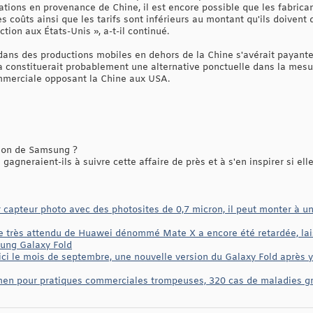
tions en provenance de Chine, il est encore possible que les fabrica
s coûts ainsi que les tarifs sont inférieurs au montant qu'ils doivent
ction aux États-Unis », a-t-il continué.
ans des productions mobiles en dehors de la Chine s'avérait payante,
 constituerait probablement une alternative ponctuelle dans la mesur
mmerciale opposant la Chine aux USA.
ion de Samsung ?
agneraient-ils à suivre cette affaire de près et à s'en inspirer si ell
capteur photo avec des photosites de 0,7 micron, il peut monter à u
le très attendu de Huawei dénommé Mate X a encore été retardée, lais
sung Galaxy Fold
ici le mois de septembre, une nouvelle version du Galaxy Fold après 
n pour pratiques commerciales trompeuses, 320 cas de maladies gr