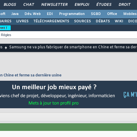
BLOGS
CHAT
NEWSLETTER
EMPLOI
ÉTUDES
DROIT
oft
Java
Dév. Web
EDI
Programmation
SGBD
Office
Mobiles
AIRES
LIVRES
TÉLÉCHARGEMENTS
SOURCES
DÉBATS
WIKI
DIC
ent !
Règles
és
Samsung ne va plus fabriquer de smartphone en Chine et ferme sa der
 Chine et ferme sa dernière usine