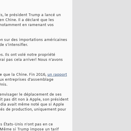
is, le président Trump a lancé un
n Chine. Il a déclaré que les
, notamment en ramenant vos
ion sur des importations américaines
 s'intensifier.
 Ils ont volé notre propriété
erai pas cela arriver! Nous n'avons
re que la Chine. Fin 2016,
un rapport
ux entreprises d’assemblage
nis.
’envisager le déplacement de ses
it pas dit non à Apple, son président
édia avait même noté que si Apple
ités de production, uniquement pour
es États-Unis n'ont pas en ce
« Même si Trump impose un tarif