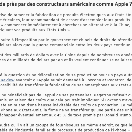
e de près par des constructeurs américains comme Apple ?
tive de ramener la fabrication de produits électroniques aux États-Un
américaines, leur recommandant de cesser d'assembler leurs produits e
t « commencer immédiatement à chercher une alternative à la Chine
riquant vos produits aux États-Unis ».
 suite à l'imposition par le gouvernement chinois de droits de rétent
dollars alors que la guerre commerciale entre les deux pays continue de
t des milliards de dollars avec la Chine depuis de nombreuses années.
nes de milliards de dollars par an et ils veulent continuer. Je ne laiss
dié la question d'une délocalisation de sa production pour un pays aut
n Review
avançait qu'Apple aurait demandé à Foxconn et Pegatron, de
possibilité de transférer la fabrication de ses smartphones aux États-U
e bénéficiait pas de l'appui de ses partenaires. Pegatron refusait d
nis, en raison des coûts que cela pourrait impliquer. Si Foxconn n’ava
ste en raison d'une hausse inévitable des coûts de production. Le m
Phone aux États-Unis, la firme ne va transférer qu'une partie des un
t échapper éventuellement aux 45 % de taxe promis par Donald Trump.
faudra qu'il y ait un groupe de fournisseurs au même endroit, ce que l
ble de l'industrie, familier du processus de production de l'iPhone. 