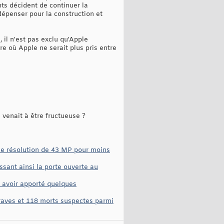
nts décident de continuer la
 dépenser pour la construction et
 il n'est pas exclu qu'Apple
e où Apple ne serait plus pris entre
e venait à être fructueuse ?
ne résolution de 43 MP pour moins
sant ainsi la porte ouverte au
y avoir apporté quelques
aves et 118 morts suspectes parmi