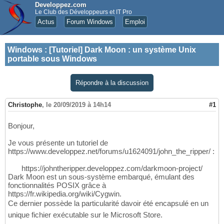
Developpez.com
Le Club des Développeurs et IT Pro
Actus
Forum Windows
Emploi
Windows
:
[Tutoriel] Dark Moon : un système Unix
portable sous Windows
Répondre à la discussion
Christophe
,
le 20/09/2019 à 14h14
#1
Bonjour,
Je vous présente un tutoriel de
https://www.developpez.net/forums/u1624091/john_the_ripper/ :
https://johntheripper.developpez.com/darkmoon-project/
Dark Moon est un sous-système embarqué, émulant des
fonctionnalités POSIX grâce à
https://fr.wikipedia.org/wiki/Cygwin.
Ce dernier possède la particularité davoir été encapsulé en un
unique fichier exécutable sur le Microsoft Store.