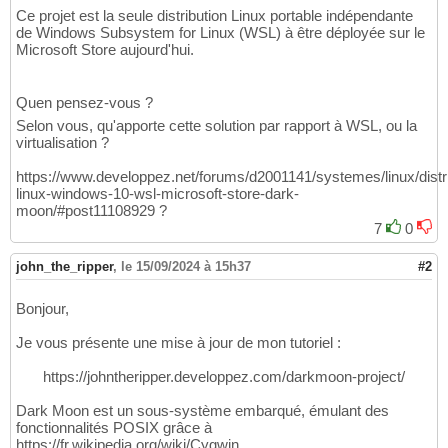
Ce projet est la seule distribution Linux portable indépendante
de Windows Subsystem for Linux (WSL) à être déployée sur le
Microsoft Store aujourd'hui.
Quen pensez-vous ?
Selon vous, qu'apporte cette solution par rapport à WSL, ou la
virtualisation ?
https://www.developpez.net/forums/d2001141/systemes/linux/distrib
linux-windows-10-wsl-microsoft-store-dark-
moon/#post11108929 ?
7
0
john_the_ripper
,
le 15/09/2024 à 15h37
#2
Bonjour,
Je vous présente une mise à jour de mon tutoriel :
https://johntheripper.developpez.com/darkmoon-project/
Dark Moon est un sous-système embarqué, émulant des
fonctionnalités POSIX grâce à
https://fr.wikipedia.org/wiki/Cygwin.