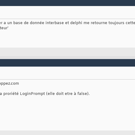
r a un base de donnée interbase et delphi me retourne toujours cette 
teur'
loppez.com
a proriété LoginPrompt (elle doit etre à false).