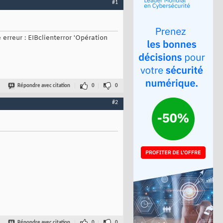
#1
erreur : EIBclienterror 'Opération
Répondre avec citation
0
0
#2
Répondre avec citation
0
0