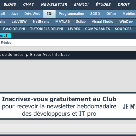
BLOGS
CHAT
NEWSLETTER
EMPLOI
ÉTUDES
DROIT
oft
Java
Dév. Web
EDI
Programmation
SGBD
Office
Mobiles
ains
LabVIEW
NetBeans
MATLAB
Scilab
Visual Studio
WinDev
F.A.Q DELPHI
TUTORIELS DELPHI
LIVRES
COMPOSANTS
SOURCES
ent !
Règles
s de données
Erreur Avec Interbase