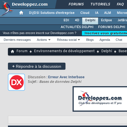
FORUMS
TUTORIELS
FAQ
DI/DSI Solutions d'entreprise
Cloud
IA
ALM
Micros
EDI
4D
Delphi
Eclipse
JetBr
ACTUALITÉS DELPHI
FORUMS DELPHI
Vous n'êtes pas encore inscrit sur Developpez.com ?
Inscrivez-vous gratuitem
Derniers messages
Actions
Réseau social
Blogs
Agenda
Chat
Forum
Environnements de développement
Delphi
Base
+
Répondre à la discussion
Discussion :
Erreur Avec Interbase
Sujet :
Bases de données Delphi