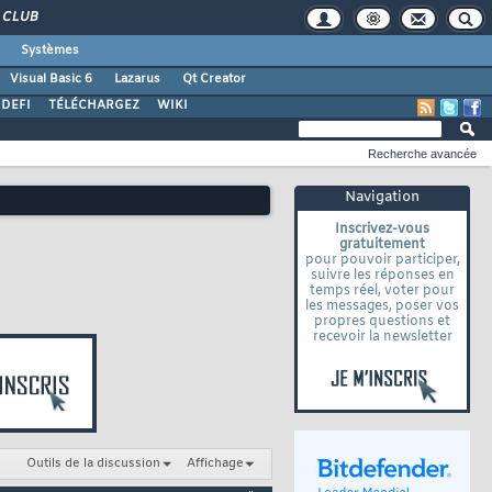
CLUB
Systèmes
Visual Basic 6
Lazarus
Qt Creator
DEFI
TÉLÉCHARGEZ
WIKI
Recherche avancée
Navigation
Inscrivez-vous
gratuitement
pour pouvoir participer,
suivre les réponses en
temps réel, voter pour
les messages, poser vos
propres questions et
recevoir la newsletter
Outils de la discussion
Affichage