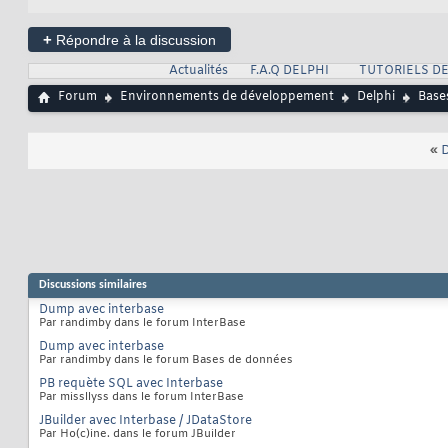
+
Répondre à la discussion
Actualités
F.A.Q DELPHI
TUTORIELS DE
Forum
Environnements de développement
Delphi
Base
«
D
Discussions similaires
Dump avec interbase
Par randimby dans le forum InterBase
Dump avec interbase
Par randimby dans le forum Bases de données
PB requète SQL avec Interbase
Par missllyss dans le forum InterBase
JBuilder avec Interbase / JDataStore
Par Ho(c)ine. dans le forum JBuilder