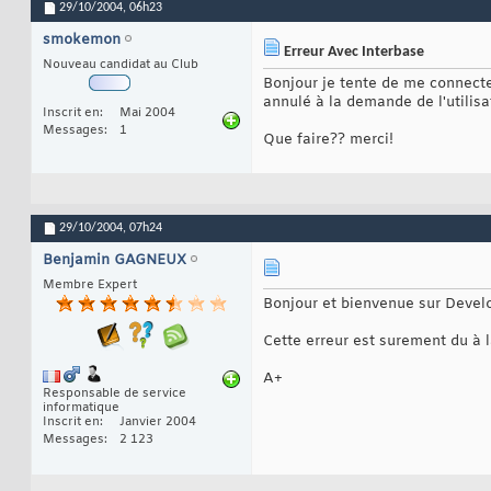
29/10/2004,
06h23
smokemon
Erreur Avec Interbase
Nouveau candidat au Club
Bonjour je tente de me connecte
annulé à la demande de l'utilisa
Inscrit en
Mai 2004
Messages
1
Que faire?? merci!
29/10/2004,
07h24
Benjamin GAGNEUX
Membre Expert
Bonjour et bienvenue sur Deve
Cette erreur est surement du à l
A+
Responsable de service
informatique
Inscrit en
Janvier 2004
Messages
2 123