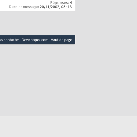
Réponses:
4
Dernier message:
20/11/2002,
08h13
s contacter
Developpez.com
Haut de page