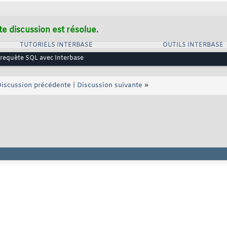
te discussion est résolue.
TUTORIELS INTERBASE
OUTILS INTERBASE
 requète SQL avec Interbase
iscussion précédente
|
Discussion suivante
»