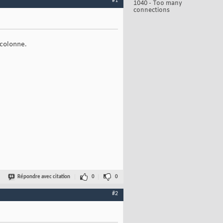
#1
1040 - Too many
connections
 colonne.
Répondre avec citation
0
0
#2