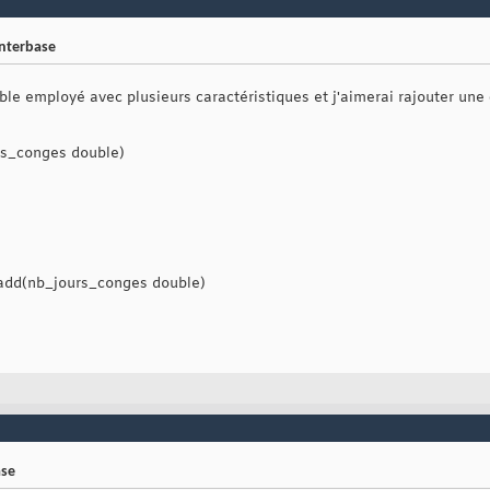
nterbase
ble employé avec plusieurs caractéristiques et j'aimerai rajouter une
rs_conges double)
 add(nb_jours_conges double)
ase