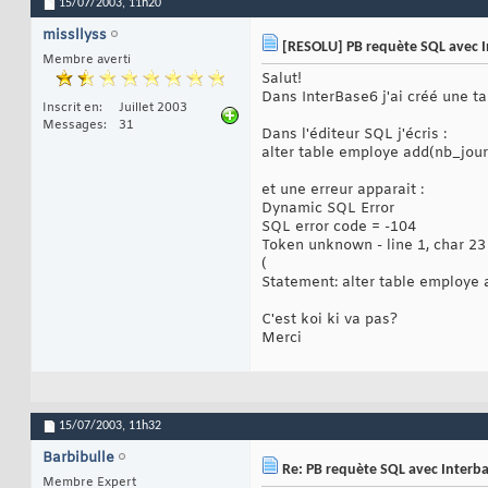
15/07/2003,
11h20
missllyss
[RESOLU] PB requète SQL avec I
Membre averti
Salut!
Dans InterBase6 j'ai créé une ta
Inscrit en
Juillet 2003
Messages
31
Dans l'éditeur SQL j'écris :
alter table employe add(nb_jou
et une erreur apparait :
Dynamic SQL Error
SQL error code = -104
Token unknown - line 1, char 23
(
Statement: alter table employe
C'est koi ki va pas?
Merci
15/07/2003,
11h32
Barbibulle
Re: PB requète SQL avec Interb
Membre Expert