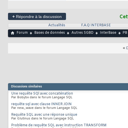
+
Cet
Répondre à la discussion
Actualités
F.A.Q INTERBASE
Forum
Bases de données
Autres SGBD
InterBase
PB
«
D
Discussions similaires
Une requête SQl avec concaténation
Par Bobybx dans le forum Langage SQL
requête sql avec clause INNER JOIN
Par new_wave dans le forum Langage SQL
Requête SQL avec une réponse unique
Par Glutinus dans le forum Langage SQL
Problème de requête SQL avec instruction TRANSFORM