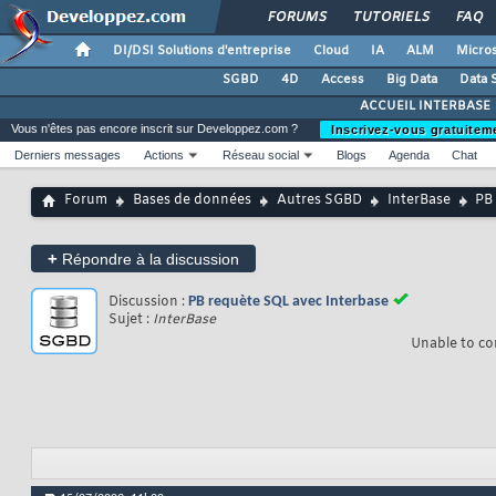
FORUMS
TUTORIELS
FAQ
DI/DSI Solutions d'entreprise
Cloud
IA
ALM
Micros
SGBD
4D
Access
Big Data
Data 
ACCUEIL INTERBASE
Vous n'êtes pas encore inscrit sur Developpez.com ?
Inscrivez-vous gratuitem
Derniers messages
Actions
Réseau social
Blogs
Agenda
Chat
Forum
Bases de données
Autres SGBD
InterBase
PB
+
Répondre à la discussion
Discussion :
PB requète SQL avec Interbase
Sujet :
InterBase
Unable to co