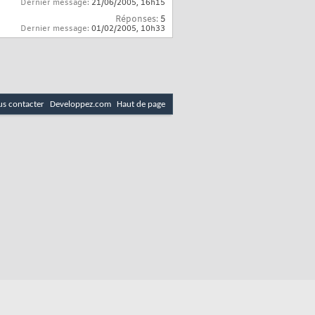
Dernier message:
21/06/2005,
16h15
Réponses:
5
Dernier message:
01/02/2005,
10h33
s contacter
Developpez.com
Haut de page