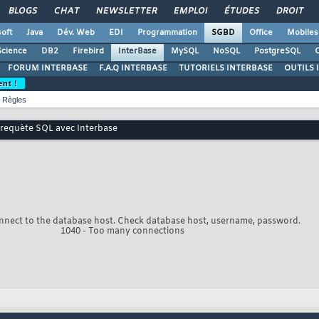
BLOGS
CHAT
NEWSLETTER
EMPLOI
ÉTUDES
DROIT
oft
Java
Dév. Web
EDI
Programmation
SGBD
Office
Mobiles
Science
DB2
Firebird
InterBase
MySQL
NoSQL
PostgreSQL
O
FORUM INTERBASE
F.A.Q INTERBASE
TUTORIELS INTERBASE
OUTILS 
ent !
Règles
 requète SQL avec Interbase
nnect to the database host. Check database host, username, password.
1040 - Too many connections