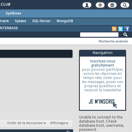
CLUB
Systèmes
racle
Sybase
SQL-Server
MongoDB
INTERBASE
Recherche avancée
Navigation
Inscrivez-vous
gratuitement
pour pouvoir participer,
suivre les réponses en
temps réel, voter pour
les messages, poser vos
propres questions et
recevoir la newsletter
Unable to connect to the
database host. Check
Outils de la discussion
Affichage
database host, username,
password.