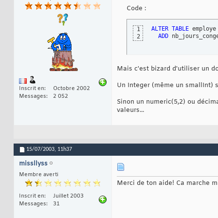
Code :
ALTER
TABLE
 employe 
1
ADD
 nb_jours_cong
2
Mais c'est bizard d'utiliser un 
Un Integer (même un smallInt) se
Inscrit en
Octobre 2002
Messages
2 052
Sinon un numeric(5,2) ou décimal
valeurs...
15/07/2003,
11h37
missllyss
Membre averti
Merci de ton aide! Ca marche m
Inscrit en
Juillet 2003
Messages
31