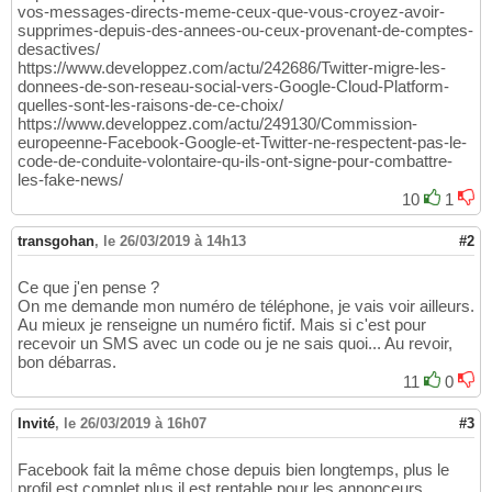
vos-messages-directs-meme-ceux-que-vous-croyez-avoir-
supprimes-depuis-des-annees-ou-ceux-provenant-de-comptes-
desactives/
https://www.developpez.com/actu/242686/Twitter-migre-les-
donnees-de-son-reseau-social-vers-Google-Cloud-Platform-
quelles-sont-les-raisons-de-ce-choix/
https://www.developpez.com/actu/249130/Commission-
europeenne-Facebook-Google-et-Twitter-ne-respectent-pas-le-
code-de-conduite-volontaire-qu-ils-ont-signe-pour-combattre-
les-fake-news/
10
1
transgohan
,
le 26/03/2019 à 14h13
#2
Ce que j'en pense ?
On me demande mon numéro de téléphone, je vais voir ailleurs.
Au mieux je renseigne un numéro fictif. Mais si c'est pour
recevoir un SMS avec un code ou je ne sais quoi... Au revoir,
bon débarras.
11
0
Invité
,
le 26/03/2019 à 16h07
#3
Facebook fait la même chose depuis bien longtemps, plus le
profil est complet plus il est rentable pour les annonceurs