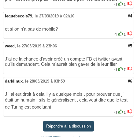
0
0
lequebecois79
,
le 27/03/2019 à 02h10
#4
et si on n'a pas de mobile?
4
0
weed
,
le 27/03/2019 à 23h06
#5
J'ai de la chance d'avoir créé un compte FB et twitter avant
qu'ils demandent. Cela m'aurait bien gaver de le leur filer
0
0
darklinux
,
le 28/03/2019 à 03h59
#6
J ' ai eut droit à cela il y a quelque mois , pour prouver que j '
était un humain , sils le généralisent , cela veut dire que le test
de Turing est concluant
0
0
Répondre à la discussion