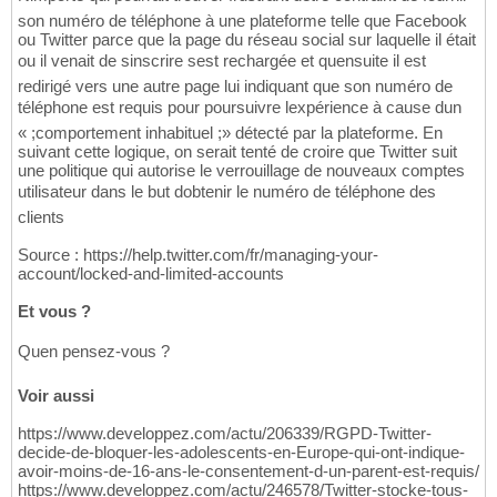
son numéro de téléphone à une plateforme telle que Facebook
ou Twitter parce que la page du réseau social sur laquelle il était
ou il venait de sinscrire sest rechargée et quensuite il est
redirigé vers une autre page lui indiquant que son numéro de
téléphone est requis pour poursuivre lexpérience à cause dun
« ;comportement inhabituel ;» détecté par la plateforme. En
suivant cette logique, on serait tenté de croire que Twitter suit
une politique qui autorise le verrouillage de nouveaux comptes
utilisateur dans le but dobtenir le numéro de téléphone des
clients
Source : https://help.twitter.com/fr/managing-your-
account/locked-and-limited-accounts
Et vous ?
Quen pensez-vous ?
Voir aussi
https://www.developpez.com/actu/206339/RGPD-Twitter-
decide-de-bloquer-les-adolescents-en-Europe-qui-ont-indique-
avoir-moins-de-16-ans-le-consentement-d-un-parent-est-requis/
https://www.developpez.com/actu/246578/Twitter-stocke-tous-