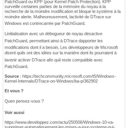
PatchGuard ou KPP (pour Kernel Patch Protection). KPP
surveille certaines parties de la mémoire du noyau à la
recherche de la moindre modification et bloque le système à la
moindre alerte. Malheureusement, lactivité de DTrace sur
Windows est contrecarrée par PatchGuard.
Linitialisation avec un débogueur de noyau désactive
PatchGuard, permettant ainsi à DTrace dapporter les
modifications dont il a besoin. Les développeurs de Microsoft
disent quils ont des idées sur la manière dont ils pourraient à
lavenir activer DTrace afin quil reste compatible avec
PatchGuard.
Source
: https://techcommunity.microsoft.com/t5/Windows-
Kernel-Internals/DTrace-on-Windows/ba-p/362902
Et vous ?
Quen pensez-vous ?
Voir aussi
https://www.developpez.com/actu/250506/Windows-10-va-
supprimer-automatiquement-les-mises-a-jour-systeme-qui-