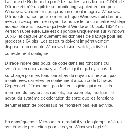
La firme de Redmond a porté les parties sous licence CDDL de
DTrace et créé un pilote de monitoring supplémentaire pour
Windows. Ce dernier sera prochainement intégré à Windows.
DTrace demande, pour le moment, que Windows soit démarré
avec un débogueur de noyau. La nouvelle fonctionnalité est déjà
accessible aux Insiders qui testent Windows 10 build 18342 ou
version supérieure. Elle est disponible uniquement sur Windows
10 x64 et capture uniquement les données de traçage pour les
processus 64 bits. Les testeurs doivent impérativement
disposer dun compte Windows Insider valide, activé et
correctement configuré.
DTrace insère des bouts de code dans les fonctions du
système en cours danalyse. Cela signifie quil ny a pas de
surcharge pour les fonctionnalités du noyau qui ne sont pas
monitorées, car elles ne contiennent aucun code DTrace.
Cependant, DTrace nest pas le seul logiciel qui modifie la
mémoire du noyau : les rootkits, par exemple, modifient le
noyau du système dexploitation de sorte que les fonctions
dénumération de processus ne montrent pas leur activité.
En conséquence, Microsoft a introduit il y a longtemps déjà un
système de protection pour le noyau Windows baptisé