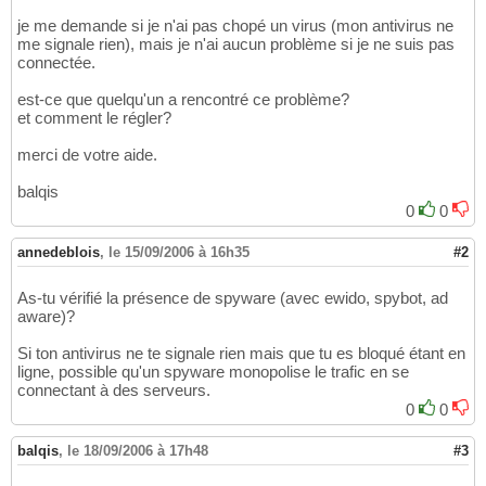
je me demande si je n'ai pas chopé un virus (mon antivirus ne
me signale rien), mais je n'ai aucun problème si je ne suis pas
connectée.
est-ce que quelqu'un a rencontré ce problème?
et comment le régler?
merci de votre aide.
balqis
0
0
annedeblois
,
le 15/09/2006 à 16h35
#2
As-tu vérifié la présence de spyware (avec ewido, spybot, ad
aware)?
Si ton antivirus ne te signale rien mais que tu es bloqué étant en
ligne, possible qu'un spyware monopolise le trafic en se
connectant à des serveurs.
0
0
balqis
,
le 18/09/2006 à 17h48
#3