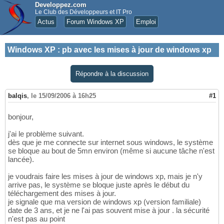
Developpez.com
Le Club des Développeurs et IT Pro
Actus
Forum Windows XP
Emploi
Windows XP
:
pb avec les mises à jour de windows xp
Répondre à la discussion
balqis
,
le 15/09/2006 à 16h25
#1
bonjour,
j'ai le problème suivant.
dès que je me connecte sur internet sous windows, le système
se bloque au bout de 5mn environ (même si aucune tâche n'est
lancée).
je voudrais faire les mises à jour de windows xp, mais je n'y
arrive pas, le système se bloque juste après le début du
téléchargement des mises à jour.
je signale que ma version de windows xp (version familiale)
date de 3 ans, et je ne l'ai pas souvent mise à jour . la sécurité
n'est pas au point