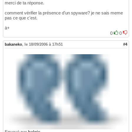
merci de ta réponse.
comment vérifier la présence d'un spyware? je ne sais meme
pas ce que c'est.
à+
0
0
bakaneko
,
le 18/09/2006 à 17h51
#4
Envoyé par
balqis