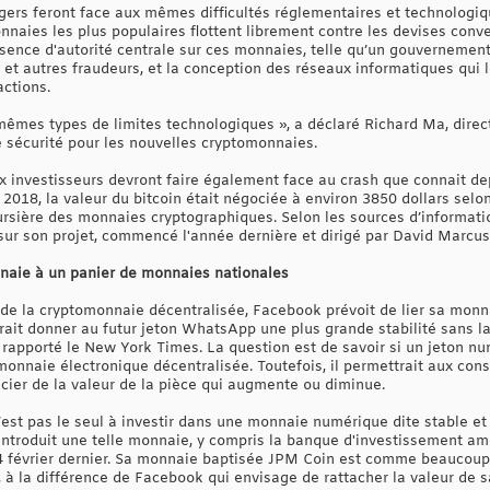
gers feront face aux mêmes difficultés réglementaires et technologiq
onnaies les plus populaires flottent librement contre les devises conv
l'absence d'autorité centrale sur ces monnaies, telle qu’un gouvernemen
s et autres fraudeurs, et la conception des réseaux informatiques qui l
ctions.
s mêmes types de limites technologiques », a déclaré Richard Ma, dir
e sécurité pour les nouvelles cryptomonnaies.
 investisseurs devront faire également face au crash que connait dep
2018, la valeur du bitcoin était négociée à environ 3850 dollars sel
ursière des monnaies cryptographiques. Selon les sources d’informat
 sur son projet, commencé l'année dernière et dirigé par David Marcus
nnaie à un panier de monnaies nationales
 de la cryptomonnaie décentralisée, Facebook prévoit de lier sa mon
rait donner au futur jeton WhatsApp une plus grande stabilité sans la
a rapporté le New York Times. La question est de savoir si un jeton nu
monnaie électronique décentralisée. Toutefois, il permettrait aux co
cier de la valeur de la pièce qui augmente ou diminue.
st pas le seul à investir dans une monnaie numérique dite stable et l
ntroduit une telle monnaie, y compris la banque d'investissement amé
4 février dernier. Sa monnaie baptisée JPM Coin est comme beaucoup 
s, à la différence de Facebook qui envisage de rattacher la valeur de