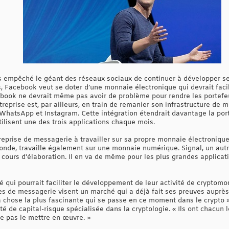
pas empêché le géant des réseaux sociaux de continuer à développer s
s, Facebook veut se doter d’une monnaie électronique qui devrait facili
acebook ne devrait même pas avoir de problème pour rendre les portefe
reprise est, par ailleurs, en train de remanier son infrastructure de 
 WhatsApp et Instagram. Cette intégration étendrait davantage la p
tilisent une des trois applications chaque mois.
reprise de messagerie à travailler sur sa propre monnaie électroniqu
monde, travaille également sur une monnaie numérique. Signal, un autr
cours d'élaboration. Il en va de même pour les plus grandes applica
é qui pourrait faciliter le développement de leur activité de cryptom
es de messagerie visent un marché qui a déjà fait ses preuves aupr
a chose la plus fascinante qui se passe en ce moment dans le crypto »
té de capital-risque spécialisée dans la cryptologie. « Ils ont chacun
 ne pas le mettre en œuvre. »