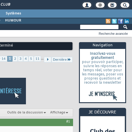
CLUB
Systèmes
O
HUMOUR
Recherche avancée
Navigation
 terminé
Inscrivez-vous
gratuitement
...
r 14
1
2
3
4
5
11
Dernière
pour pouvoir participer,
suivre les réponses en
temps réel, voter pour
les messages, poser vos
propres questions et
recevoir la newsletter
Outils de la discussion
Affichage
#1