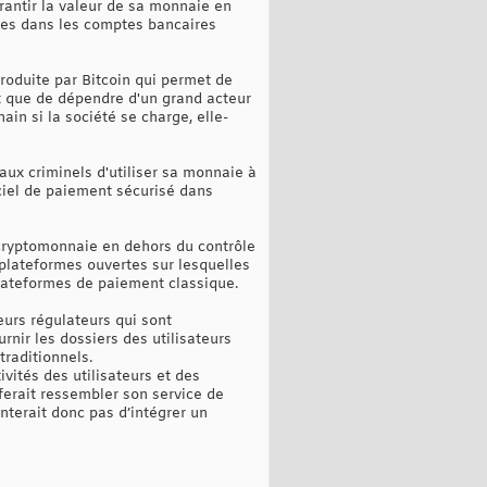
rantir la valeur de sa monnaie en
nues dans les comptes bancaires
troduite par Bitcoin qui permet de
ôt que de dépendre d'un grand acteur
in si la société se charge, elle-
 aux criminels d'utiliser sa monnaie à
giciel de paiement sécurisé dans
la cryptomonnaie en dehors du contrôle
 plateformes ouvertes sur lesquelles
plateformes de paiement classique.
ieurs régulateurs qui sont
nir les dossiers des utilisateurs
traditionnels.
vités des utilisateurs et des
erait ressembler son service de
terait donc pas d’intégrer un