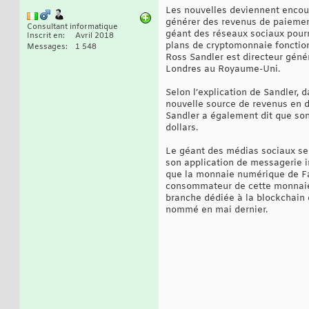
Les nouvelles deviennent encour
générer des revenus de paiements
Consultant informatique
géant des réseaux sociaux pourr
Inscrit en
Avril 2018
plans de cryptomonnaie fonction
Messages
1 548
Ross Sandler est directeur géné
Londres au Royaume-Uni.
Selon l’explication de Sandler, 
nouvelle source de revenus en de
Sandler a également dit que son
dollars.
Le géant des médias sociaux ser
son application de messagerie 
que la monnaie numérique de Fac
consommateur de cette monnaie e
branche dédiée à la blockchain
nommé en mai dernier.