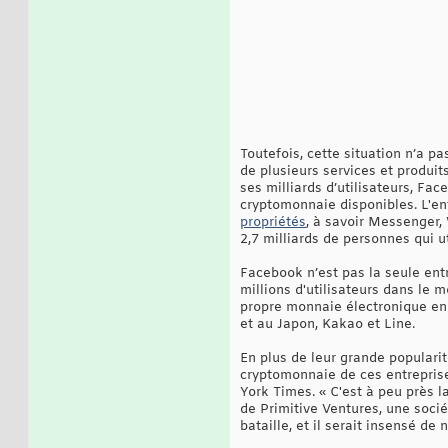
Toutefois, cette situation n’a 
de plusieurs services et produit
ses milliards d’utilisateurs, F
cryptomonnaie disponibles. L'ent
propriétés
, à savoir Messenger,
2,7 milliards de personnes qui u
Facebook n’est pas la seule ent
millions d'utilisateurs dans le 
propre monnaie électronique en 
et au Japon, Kakao et Line.
En plus de leur grande popularit
cryptomonnaie de ces entrepris
York Times. « C'est à peu près l
de Primitive Ventures, une socié
bataille, et il serait insensé de