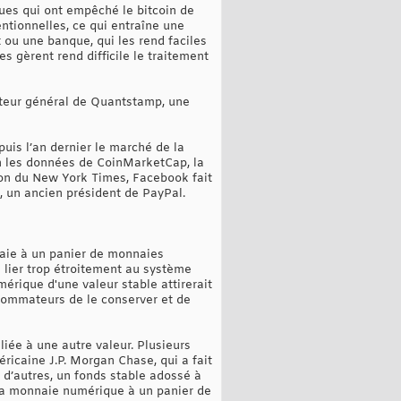
ues qui ont empêché le bitcoin de
entionnelles, ce qui entraîne une
t ou une banque, qui les rend faciles
es gèrent rend difficile le traitement
ecteur général de Quantstamp, une
uis l’an dernier le marché de la
on les données de CoinMarketCap, la
ion du New York Times, Facebook fait
, un ancien président de PayPal.
naie à un panier de monnaies
 lier trop étroitement au système
mérique d'une valeur stable attirerait
nsommateurs de le conserver et de
iée à une autre valeur. Plusieurs
ricaine J.P. Morgan Chase, qui a fait
d’autres, un fonds stable adossé à
 sa monnaie numérique à un panier de