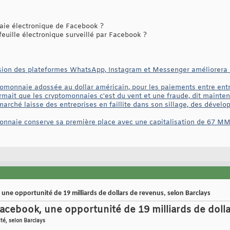
ie électronique de Facebook ?
euille électronique surveillé par Facebook ?
sion des plateformes WhatsApp, Instagram et Messenger améliorera l
tomonnaie adossée au dollar américain, pour les paiements entre ent
mait que les cryptomonnaies c'est du vent et une fraude, dit mainten
arché laisse des entreprises en faillite dans son sillage, des dével
-monnaie conserve sa première place avec une capitalisation de 67 MM
ne opportunité de 19 milliards de dollars de revenus, selon Barclays
cebook, une opportunité de 19 milliards de doll
ité, selon Barclays