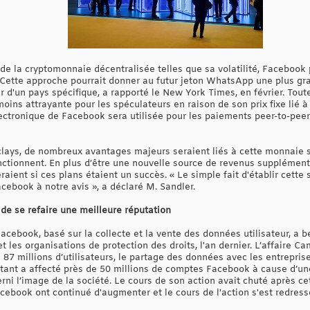
de la cryptomonnaie décentralisée telles que sa volatilité, Facebook
 Cette approche pourrait donner au futur jeton WhatsApp une plus gran
 d'un pays spécifique, a rapporté le New York Times, en février. Tout
ins attrayante pour les spéculateurs en raison de son prix fixe lié
ectronique de Facebook sera utilisée pour les paiements peer-to-pee
rclays, de nombreux avantages majeurs seraient liés à cette monnaie 
onctionnent. En plus d’être une nouvelle source de revenus supplément
aient si ces plans étaient un succès. « Le simple fait d'établir cet
acebook à notre avis », a déclaré M. Sandler.
e se refaire une meilleure réputation
acebook, basé sur la collecte et la vente des données utilisateur, a b
t les organisations de protection des droits, l'an dernier. L’affaire 
 87 millions d’utilisateurs, le partage des données avec les entrepri
tant a affecté près de 50 millions de comptes Facebook à cause d’une 
erni l’image de la société. Le cours de son action avait chuté après ce
cebook ont continué d'augmenter et le cours de l'action s'est redres