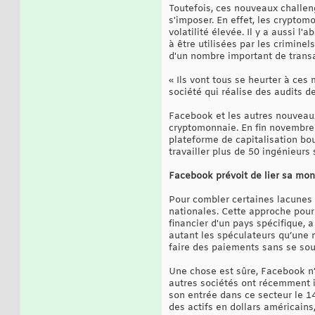
Toutefois, ces nouveaux challen
s'imposer. En effet, les cryptom
volatilité élevée. Il y a aussi 
à être utilisées par les criminel
d'un nombre important de transa
« Ils vont tous se heurter à ce
société qui réalise des audits d
Facebook et les autres nouveaux
cryptomonnaie. En fin novembre 
plateforme de capitalisation bo
travailler plus de 50 ingénieurs
Facebook prévoit de lier sa mo
Pour combler certaines lacunes
nationales. Cette approche pour
financier d'un pays spécifique, 
autant les spéculateurs qu’une 
faire des paiements sans se sou
Une chose est sûre, Facebook n’e
autres sociétés ont récemment i
son entrée dans ce secteur le 1
des actifs en dollars américain