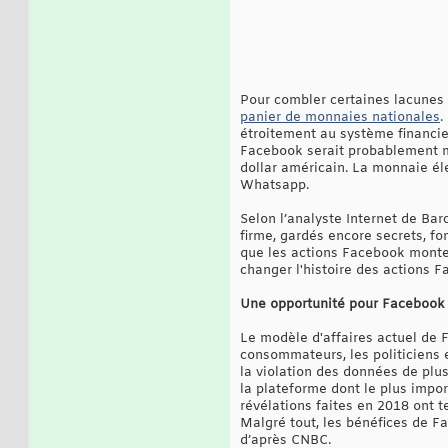
Pour combler certaines lacunes 
panier de monnaies nationales
.
étroitement au système financier
Facebook serait probablement mo
dollar américain. La monnaie él
Whatsapp.
Selon l’analyste Internet de Ba
firme, gardés encore secrets, f
que les actions Facebook monter
changer l'histoire des actions F
Une opportunité pour Facebook d
Le modèle d'affaires actuel de F
consommateurs, les politiciens e
la violation des données de plus
la plateforme dont le plus impor
révélations faites en 2018 ont t
Malgré tout, les bénéfices de Fa
d’après CNBC.