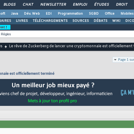
BLOGS
CHAT
NEWSLETTER
EMPLOI
ÉTUDES
DROIT
oft
Java
Dév. Web
EDI
Programmation
SGBD
Office
Mobiles
AIRES
LIVRES
TÉLÉCHARGEMENTS
SOURCES
DÉBATS
WIKI
DIC
ent !
Règles
és
Le rêve de Zuckerberg de lancer une cryptomonnaie est officiellement
Page 1 su
naie est officiellement terminé