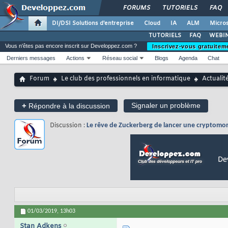
FORUMS
TUTORIELS
FAQ
DI/DSI Solutions d'entreprise
Cloud
IA
ALM
Micros
TUTORIELS
FAQ
WEBIN
Vous n'êtes pas encore inscrit sur Developpez.com ?
Inscrivez-vous gratuitem
Derniers messages
Actions
Réseau social
Blogs
Agenda
Chat
Forum
Le club des professionnels en informatique
Actualit
+
Signaler un problème
Répondre à la discussion
Discussion :
Le rêve de Zuckerberg de lancer une cryptomon
01/03/2019,
13h03
Stan Adkens