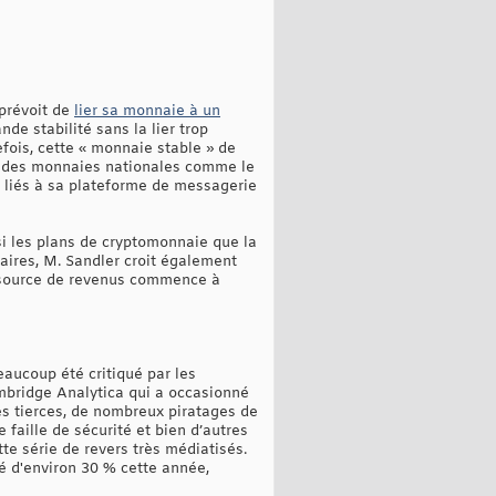
 prévoit de
lier sa monnaie à un
de stabilité sans la lier trop
efois, cette « monnaie stable » de
 à des monnaies nationales comme le
r liés à sa plateforme de messagerie
si les plans de cryptomonnaie que la
aires, M. Sandler croit également
te source de revenus commence à
eaucoup été critiqué par les
Cambridge Analytica qui a occasionné
ses tierces, de nombreux piratages de
faille de sécurité et bien d’autres
tte série de revers très médiatisés.
sé d'environ 30 % cette année,