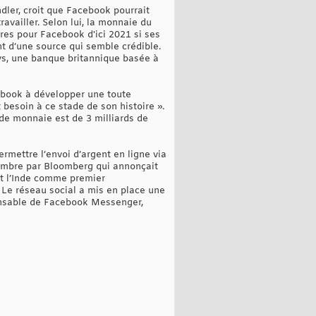
ler, croit que Facebook pourrait
availler. Selon lui, la monnaie du
res pour Facebook d'ici 2021 si ses
t d’une source qui semble crédible.
ys, une banque britannique basée à
cebook à développer une toute
besoin à ce stade de son histoire ».
 de monnaie est de 3 milliards de
rmettre l’envoi d’argent en ligne via
embre par Bloomberg qui annonçait
it l’Inde comme premier
 Le réseau social a mis en place une
ponsable de Facebook Messenger,