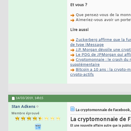
Et vous ?
Que pensez-vous de la monna
Aimeriez-vous avoir un portef
Lire aussi
Zuckerberg affirme que la fu
de type iMessage
J.P. Morgan dévoile une cryp
Le PDG de JPMorgan qui affir
Cryptomonnaie : le crash du m
supplémentaire
Bitcoin a 10 ans : la crypto
crypto-actifs
14/03/2019,
14h15
Stan Adkens
La cryptomonnaie de Facebook, u
Membre éprouvé
La cryptomonnaie de Fa
Et une nouvelle affaire autre que la public