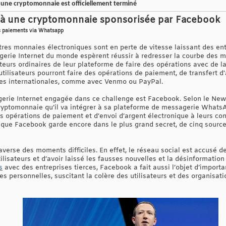
 une cryptomonnaie est officiellement terminé
 à une cryptomonnaie sponsorisée par Facebook
es paiements via Whatsapp
tres monnaies électroniques sont en perte de vitesse laissant des entr
gerie Internet du monde espèrent réussir à redresser la courbe des
teurs ordinaires de leur plateforme de faire des opérations avec de 
 utilisateurs pourront faire des opérations de paiement, de transfert d
ères internationales, comme avec Venmo ou PayPal.
gerie Internet engagée dans ce challenge est Facebook. Selon le Ne
cryptomonnaie qu’il va intégrer à sa plateforme de messagerie WhatsAp
 opérations de paiement et d’envoi d’argent électronique à leurs co
 que Facebook garde encore dans le plus grand secret, de cinq sour
averse des moments difficiles. En effet, le réseau social est accusé de
lisateurs et d’avoir laissé les fausses nouvelles et la désinformatio
s
avec des entreprises tierces, Facebook a fait aussi l’objet d’import
es personnelles, suscitant la colère des utilisateurs et des organisati