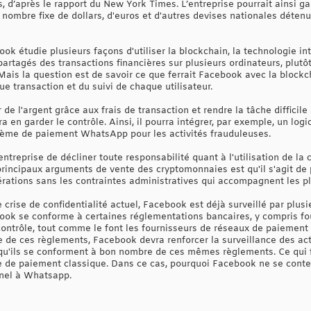
 d’après le rapport du New York Times. L’entreprise pourrait ainsi ga
nombre fixe de dollars, d'euros et d'autres devises nationales déte
k étudie plusieurs façons d'utiliser la blockchain, la technologie in
artagés des transactions financières sur plusieurs ordinateurs, plut
is la question est de savoir ce que ferrait Facebook avec la blockcha
e transaction et du suivi de chaque utilisateur.
e l'argent grâce aux frais de transaction et rendre la tâche difficile
ra en garder le contrôle. Ainsi, il pourra intégrer, par exemple, un lo
tème de paiement WhatsApp pour les activités frauduleuses.
l’entreprise de décliner toute responsabilité quant à l'utilisation de 
 principaux arguments de vente des cryptomonnaies est qu'il s'agit de
érations sans les contraintes administratives qui accompagnent les 
e crise de confidentialité actuel, Facebook est déjà surveillé par plus
ook se conforme à certaines réglementations bancaires, y compris four
contrôle, tout comme le font les fournisseurs de réseaux de paiement 
de ces règlements, Facebook devra renforcer la surveillance des acti
qu'ils se conforment à bon nombre de ces mêmes règlements. Ce qui f
 de paiement classique. Dans ce cas, pourquoi Facebook ne se conten
nel à Whatsapp.