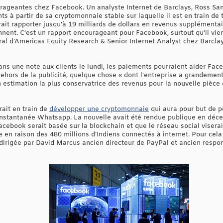
ageantes chez Facebook. Un analyste Internet de Barclays, Ross Sand
 à partir de sa cryptomonnaie stable sur laquelle il est en train de tr
ait rapporter jusqu'à 19 milliards de dollars en revenus supplémentai
nent. C’est un rapport encourageant pour Facebook, surtout qu’il vien
ral d’Americas Equity Research & Senior Internet Analyst chez Barcla
dans une note aux clients le lundi, les paiements pourraient aider Fa
hors de la publicité, quelque chose « dont l'entreprise a grandement 
 estimation la plus conservatrice des revenus pour la nouvelle pièce
ait en train de
développer une cryptomonnaie
qui aura pour but de pe
instantanée Whatsapp. La nouvelle avait été rendue publique en déc
ebook serait basée sur la blockchain et que le réseau social visera
n raison des 480 millions d’Indiens connectés à internet. Pour cela
 dirigée par David Marcus ancien directeur de PayPal et ancien res