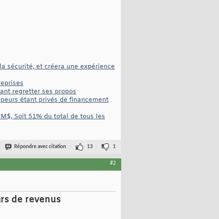
a sécurité, et créera une expérience
reprises
ant regretter ses propos
oppeurs étant privés de financement
M$, Soit 51% du total de tous les
Répondre avec citation
13
1
#2
ars de revenus