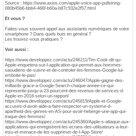
Source : https://www.axios.com/apple-voice-app-pullstring-
080b45b6-bbb4-466f-b60a-b87c932e2f57.html
Et vous ?
Faites-vous souvent appel aux assistants numériques de votre
smartphone ? Dans quels buts en général ?
Les trouvez-vous pratiques ?
Voir aussi :
https://www.developpez.com/actu/246211/Tim-Cook-dit-qu-
Apple-enquetera-sur-l-application-qui-permet-aux-hommes-
saoudiens-de-suivre-et-de-controler-les-femmes-Google-lui-
emboite-le-pas/
https://www.developpez.com/actu/246047/Apple-gagne-des-
milliards-grace-a-Google-Search-chaque-annee-ce-qui-
represente-jusqu-a-23-pourcent-des-revenus-de-services-d-
Apple-en-2018-selon-un-rapport/
https://www.developpez.com/actu/245819/Apple-et-Google-
accuses-d-avoir-aide-a-faire-respecter-un-systeme-d-
apartheid-des-genres-en-AS-pour-avoir-heberge-une-app-qui-
traque-des-femmes/
https://www.developpez.com/actu/245360/Apple-s-attaque-aux-
applications-qui-enregistrent-les-ecrans-des-utilisateurs-a-leur-
insu-et-menace-de-les-supprimer-de-l-App-Store/