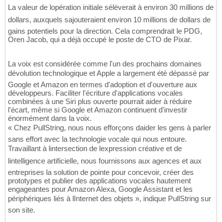
La valeur de lopération initiale sélèverait à environ 30 millions de
dollars, auxquels sajouteraient environ 10 millions de dollars de
gains potentiels pour la direction. Cela comprendrait le PDG,
Oren Jacob, qui a déjà occupé le poste de CTO de Pixar.
La voix est considérée comme l'un des prochains domaines
dévolution technologique et Apple a largement été dépassé par
Google et Amazon en termes d'adoption et d'ouverture aux
développeurs. Faciliter l'écriture d'applications vocales
combinées à une Siri plus ouverte pourrait aider à réduire
l'écart, même si Google et Amazon continuent d'investir
énormément dans la voix.
« Chez PullString, nous nous efforçons daider les gens à parler
sans effort avec la technologie vocale qui nous entoure.
Travaillant à lintersection de lexpression créative et de
lintelligence artificielle, nous fournissons aux agences et aux
entreprises la solution de pointe pour concevoir, créer des
prototypes et publier des applications vocales hautement
engageantes pour Amazon Alexa, Google Assistant et les
périphériques liés à lInternet des objets », indique PullString sur
son site.