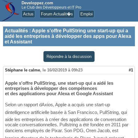
Developpez.com
Le Club des Développeurs et IT Pro
Actus
Forum Actualit�s
Emploi
Actualités
:
Apple s'offre PullString une start-up qui a
aidé les entreprises à développer des apps pour Alexa
et Assistant
Répondre à la discussion
Stéphane le calme
,
le 16/02/2019 à 09h23
#1
Apple s'offre PullString, une start-up qui a aidé les
entreprises à développer des compétences
et des applications pour Alexa et Google Assistant
Selon un rapport dAxios, Apple a acquis une start-up
dintelligence artificielle basée à San Francisco, PullString, qui
aide les entreprises à créer des applications de conversation
vocale conversationnelles. Pullstring a été fondée en 2011 par
danciens employés de Pixar. Son PDG, Oren Jacob, est