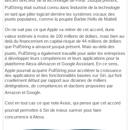
lancien directeur de la technologie de Pixar. Jusquà présent,
PullString était surtout connu dans lindustrie de la technologie
en tant que pilier logiciel derrière les systèmes vocaux des
jouets populaires, comme la poupée Barbie Hello de Mattell.
On ne sait pas ce que Apple va retirer de cet accord, dune
valeur estimée à moins de 100 millions de dollars, mais bien au-
delà du financement en capital-risque de 44 millions de dollars
que PullString a amassé jusquà présent. Mais au-delà des
jouets, PullString a également travaillé pour aider les entreprises
à développer leurs compétences et leurs applications pour la
plateforme Alexa dAmazon et Google Assistant. En ce sens,
Apple pourrait acquérir PullString pour accélérer la croissance
des applications et des fonctionnalités basées sur Siri, qui font
cruellement défaut par rapport aux dizaines de milliers
dintégrations, de compétences et dactions proposées par
Amazon et Google.
Cest en tout cas ce que note Axios, qui pense que cet accord
pourrait permettre à Siri de mieux sarmer pour faire
concurrence à Alexa.